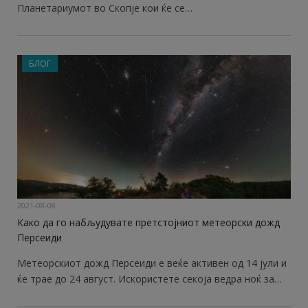
Планетариумот во Скопје кои ќе се…
БЛОГ
2021-08-08
Како да го набљудувате претстојниот метеорски дожд
Персеиди
Метеорскиот дожд Персеиди е веќе активен од 14 јули и
ќе трае до 24 август. Искористете секоја ведра ноќ за…