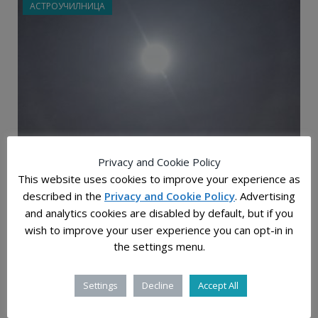
АСТРОУЧИЛНИЦА
2020-12-14
Privacy and Cookie Policy
Хало од 22°
This website uses cookies to improve your experience as
described in the
Privacy and Cookie Policy
. Advertising
Пред две недели на небото можевме да видиме светол
and analytics cookies are disabled by default, but if you
круг околу Месечина и Сонцето. Тоа е атмосферски
wish to improve your user experience you can opt-in in
феномен зад кој…
the settings menu.
Settings
Decline
Accept All
БЛОГ