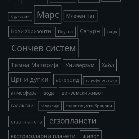
Марс
Млечен пат
Кјуриосити
Сатурн
Нови Хоризонти
Плутон
Сонда
Сончев систем
Темна Материја
Хабл
Универзум
Црни дупки
астероид
астрофотографија
атмосфера
вода
вонземски живот
галаксии
галаксија
гравитациски бранови
егзопланети
егзопланета
екстрасоларни планети
живот