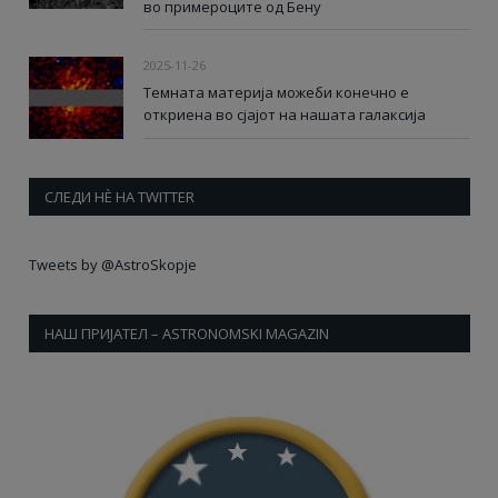
во примероците од Бену
2025-11-26
Темната материја можеби конечно е
откриена во сјајот на нашата галаксија
СЛЕДИ НÈ НА TWITTER
Tweets by @AstroSkopje
НАШ ПРИЈАТЕЛ – ASTRONOMSKI MAGAZIN