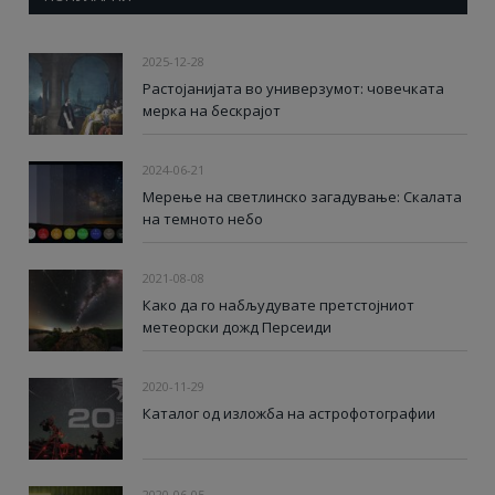
2025-12-28
Растојанијата во универзумот: човечката
мерка на бескрајот
2024-06-21
Мерење на светлинско загадување: Скалата
на темното небо
2021-08-08
Како да го набљудувате претстојниот
метеорски дожд Персеиди
2020-11-29
Каталог од изложба на астрофотографии
2020-06-05