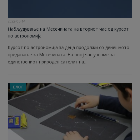
2022-05-14
Набљудување на Месечината на вториот час од курсот
по астрономија
Курсот по астрономија за деца продолжи со денешното
предавање за Месечината. На овој час учевме за
единствениот природен сателит на…
БЛОГ