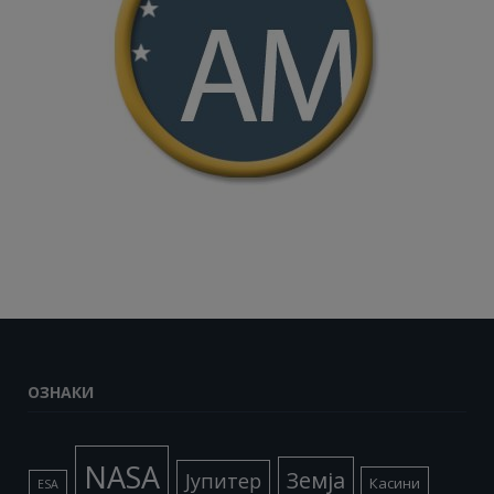
ОЗНАКИ
NASA
Земја
Јупитер
Касини
ESA