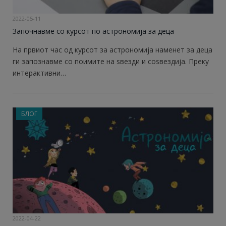
2022-05-11
Започнавме со курсот по астрономија за деца
На првиот час од курсот за астрономија наменет за деца
ги запознавме со поимите на ѕвезди и соѕвездија. Преку
интерактивни…
БЛОГ
2022-04-22