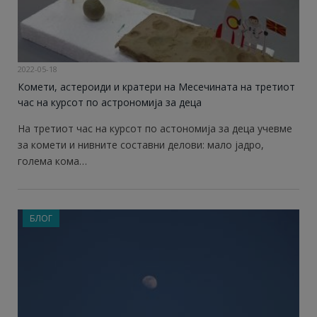
2022-05-18
Комети, астероиди и кратери на Месечината на третиот
час на курсот по астрономија за деца
На третиот час на курсот по астономија за деца учевме
за комети и нивните составни делови: мало јадро,
голема кома…
БЛОГ