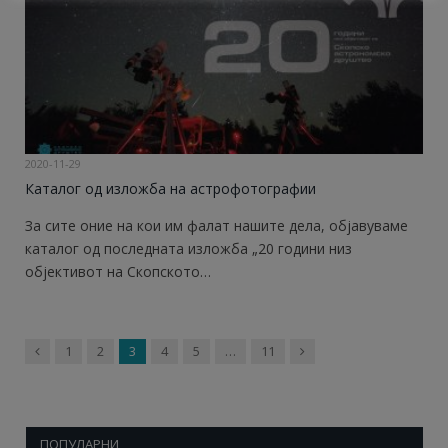
2020-11-29
Каталог од изложба на астрофотографии
За сите оние на кои им фалат нашите дела, објавуваме
каталог од последната изложба „20 години низ
објективот на Скопското…
Previous
Next
1
2
3
4
5
…
11
ПОПУЛАРНИ