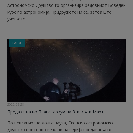
Астрономско Друштво го организира редовниот Воведен
курс по астрономија. Придружете ни се, затоа што
учењето…
БЛОГ
2022-02-28
Предавања во Планетариум на 3ти и 4ти Март
По непланирано долга пауза, Скопско астрономско
друштво повторно ве кани на серија предавања во