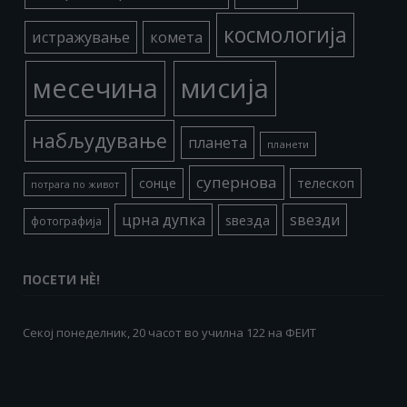
космологија
истражување
комета
месечина
мисија
набљудување
планета
планети
супернова
сонце
телескоп
потрага по живот
црна дупка
ѕвезди
ѕвезда
фотографија
ПОСЕТИ НÈ!
Секој понеделник, 20 часот во училна 122 на ФЕИТ