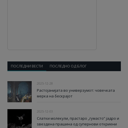
ПОСЛЕДНИ ВЕСТИ
ПОСЛЕДНО ОД БЛОГ
2025-12-28
Растојанијата во универзумот: човечката
мерка на бескрајот
2025-12-03
Слатки молекули, прастаро „гумасто“ јадро и
ѕвездена прашина од супернови откриени