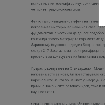
истиот има интеракција со неутрони силно ук
четирите традиционални сили.
Фактот што невидливиот ефект на темната м
поголемите мистерии во научниот свет, отво
фундаментална честичка да донесе подобро 
конекција помеѓу материјата која можеме да 
барионска). Всушност, одреден број на експ
следат X17. Засега, нема нови пронајдоци, н
прерано е за донесување на било какви закл
Прераспределување на Стандардниот Модел н
направи место за нова, би претставувало ог
најосновните нешта во нашиот универзум. Се
причина. Како и сите останати идеи, така и 
научниот свет.
Сепак, нешто како X17 можеби претставува 