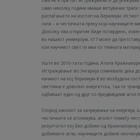
Ова не е прв пат истражувачите да укажуваа
само неколку години имаше ветувачки траги
распаѓањето на изотоп на берилиум. Истиот
сила – и честичката преку која научниците ми
Доколку ова откритие биде потврдено, осве
во нашиот универзум, X17 може да претстав
кои научниот свет ги има со темната материј
Уште во 2016-тата година, Атила Кражнахорк
Истражување’ во Унгарија сомневале дека д
начинот на кој берилиум-8 во возбудена сос
светлина е доволно енергетска, таа се тран
одбиваат еден од друг со предвивдлив агол 
Според законот за зачувување на енергија, к
честичките се зголемува, аголот помеѓу чест
резултатот кој бил добиен од Кражнахоркај 
добиените агли, научниците добиле неочекув