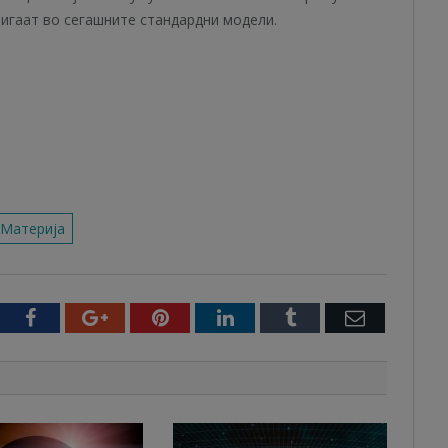
тигаат во сегашните стандардни модели.
 Материја
witter
Facebook
Google+
Pinterest
LinkedIn
Tumblr
Email