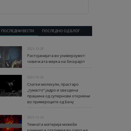
ПОСЛЕДНИ ВЕСТИ
ПОСЛЕДНО ОД БЛОГ
2025-12-28
Растојанијата во универзумот:
човечката мерка на бескрајот
2025-12-03
Слатки молекули, прастаро
„гумасто“ јадро и ѕвездена
прашина од супернови откриени
во примероците од Бену
2025-11-26
Темната материја можеби
конечно е откриена во сјајот на