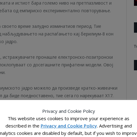
иката и истиот бара големо ниво на претпазливост и
требата од емпириско експериментално повторување.
а своето време залудно изминатиов период. Тие
д набљудувањето на распаѓањето кај берилиум-8 кон
о јадро.
T
е, истражувачите пронашле електронско-позитронски
е поклопуваат со досегашните прифатени модели. Овој
ни.
елиумското јадро можело да произведе кратко-живеачки
л да биде поедноставено, тие сега го нарекуваат X17.
фицијализирање на оваа честичка, а со тоа секако и
Privacy and Cookie Policy
ло кој од сегашните модели. Додека експериментот од
This website uses cookies to improve your experience as
ниот научен весник,
Physical Review Letters
, најновото
described in the
Privacy and Cookie Policy
. Advertising and
на научната рецензија. Но доколку овој чуден бозон
nalytics cookies are disabled by default, but if you wish to impro
зултат на експериментални аномалии, тогаш фактот што