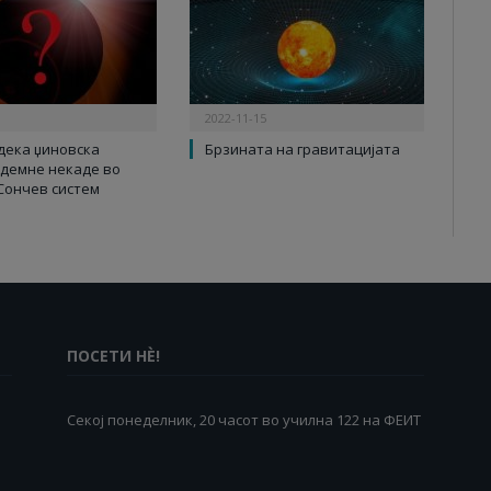
2022-11-15
дека џиновска
Брзината на гравитацијата
 демне некаде во
Сончев систем
ПОСЕТИ НÈ!
Секој понеделник, 20 часот во училна 122 на ФЕИТ