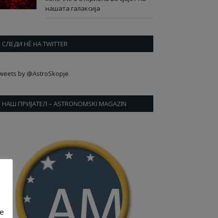
нашата галаксија
СЛЕДИ НÈ НА TWITTER
weets by @AstroSkopje
НАШ ПРИЈАТЕЛ – ASTRONOMSKI MAGAZIN
ve