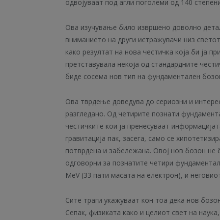
одвојуваат под агли поголеми од 140 степени
Ова изучување било извршено доволно детал
вниманието на други истражувачи низ светот
како резултат на нова честичка која би ја п
претставувала некоја од стандардните чести
биде сосема нов тип на фундаментален бозо
Ова тврдење доведува до сериозни и интере
разгледано. Од четирите познати фундамента
честичките кои ја пренесуваат информацијат
гравитација пак, засега, само се хипотетизир
потврдена и забележана. Овој нов бозон не 
одговорни за познатите четири фундаменталн
MeV (33 пати масата на електрон), и неговио
Сите траги укажуваат кон тоа дека нов бозон
Сепак, физиката како и целиот свет на наука