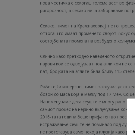
нова честичка е секогаш голема вест во физ
ригорозност, а секако не ја забораваме по
Секако, тимот на Кражнахоркај не го троше
оттогаш го имаат променето својот фокус о
состојбената промена на возбудено хелиумск
Слично како претходно наведеното открити
парови кои се одвојуваат под агли кои не с
пат, бројката на аглите била близу 115 степе
Работејќи инверзно, тимот заклучил дека х
бозон со маса која е малку под 17 MeV. Со це
Напоменуваме дека сеуште е многу рано за о
самиот процес на нејзино вклучување кон би
2016-тата година беше прифатен во престиж
истражување сеуште не поминало под лупата 
a
не претставува само некоја илузија како ре