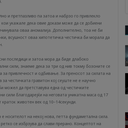
.
но и претпазливо па затоа и набрзо го привлекло
 кои укажале дека овие докази може да се добиени
ричинувала оваа аномалија. Дополнително, тоа не би
чки, всушност оваа хипотетичка честичка би морала да
н.
сни последици и затоа мора да биде длабоко
лни сили, знаеме дека за три од нив токму бозоните се
а за привлечност и одбивање. За преносот за силата на
а за честичката гравитон кој сеуште не е научно
би можел да претставува една од честичките
и сили благодарејќи на неговата уникатна маса од 17
т краток животен век од 10
−14
секунди.
 е носителот на некој нова, петта фундаметална сила.
, ретко се избрзува да слави прерано. Концептот на