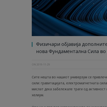
Физичари објавија дополните
нова Фундаментална Сила во
ON
2019-11-29
Сите нешта во нашиот универзум се привлеч
сили: гравитацијата, електромагнетната сила,
мислат дека забележале траги од активност н
хелиум.