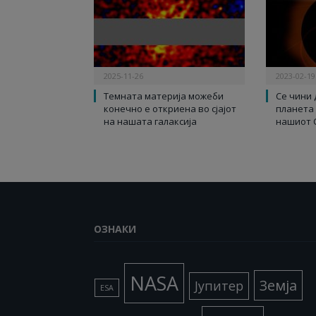
2025-11-26
2023-02-19
Темната материја можеби
Се чини 
конечно е откриена во сјајот
планета
на нашата галаксија
нашиот 
ОЗНАКИ
NASA
Земја
Јупитер
ESA