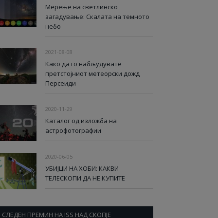
Мерење на светлинско
загадување: Скалата на темното
небо
2021-08-08
Како да го набљудувате
претстојниот метеорски дожд
Персеиди
2020-11-29
Каталог од изложба на
астрофотографии
2020-06-05
УБИЈЦИ НА ХОБИ: КАКВИ
ТЕЛЕСКОПИ ДА НЕ КУПИТЕ
СЛЕДЕН ПРЕМИН НА ISS НАД СКОПЈЕ