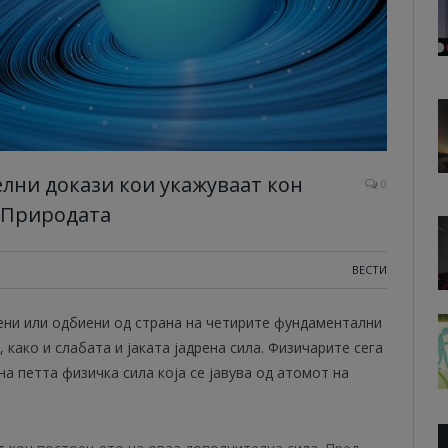
лни докази кои укажуваат кон
0
 Природата
ВЕСТИ
ени или одбиени од страна на четирите фундаментални
 како и слабата и јаката јадрена сила. Физичарите сега
а петта физичка сила која се јавува од атомот на