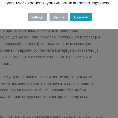
your user experience you can opt-in in the settings menu.
ажува кон сила кој се однсеува доста различно од
Settings
Decline
Accept All
атерија веќе долго време претставува една од
ра простор за некоја ваква потполно нова
објаснување кон овој проблем, потенцијално правејќи
ја видиме(барионска) со онаа која не можеме (не-
ерименти поврзани со темната материја внимателно ја
о експериментите се сеуште во своите рани фази и
учоци.
а фундаменталните сили и честички, со цел да се
ромна промена во светот на науката која се бави со
како, таков чекор не би се направил без добра
оваа, ќе биде подложена кон ригорозната лупа на
концепт кој го заслужува вниманието на истражувачите