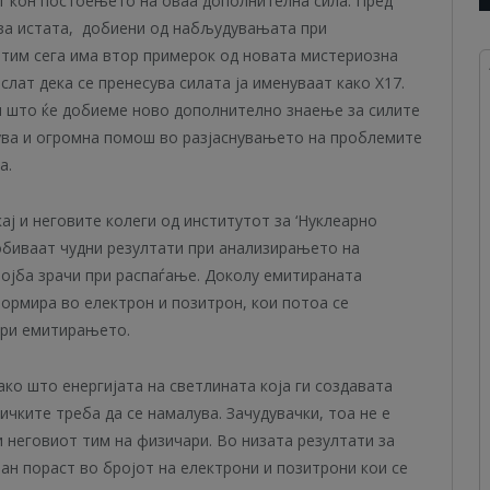
т кон постоењето на оваа дополнителна сила. Пред
 за истата, добиени од набљудувањата при
 тим сега има втор примерок од новата мистериозна
слат дека се пренесува силата ја именуваат како X17.
н што ќе добиеме ново дополнително знаење за силите
ува и огромна помош во разјаснувањето на проблемите
а.
ај и неговите колеги од институтот за ‘Нуклеарно
обиваат чудни резултати при анализирањето на
тојба зрачи при распаѓање. Доколу емитираната
формира во електрон и позитрон, кои потоа се
при емитирањето.
ако што енергијата на светлината која ги создавата
ичките треба да се намалува. Зачудувачки, тоа не е
и неговиот тим на физичари. Во низата резултати за
ан пораст во бројот на електрони и позитрони кои се