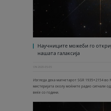
Научниците можеби го откриј
нашата галаксија
ON
2020-05-05
Изгледа дека магнетарот SGR 1935+2154 во 
мистеријата околу моќните радио сигнали од
веќе со години.