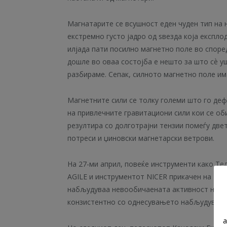
Магнатарите се всушност еден чуден тип на 
екстремно густо јадро од ѕвезда која експл
илјада пати посилно магнетно поле во споре
дошле во оваа состојба е нешто за што сѐ у
разбираме. Сепак, силното магнетно поле им
Магнетните сили се толку големи што го де
на привлечните гравитациони сили кои се оби
резултира со долготрајни тензии помеѓу две
потреси и џиновски магнетарски ветрови.
На 27-ми април, повеќе инструменти како Те
AGILE и инструментот NICER прикачен на Инт
набљудуваа невообичаената активност на SG
конзистентно со однесувањето набљудувано 
a