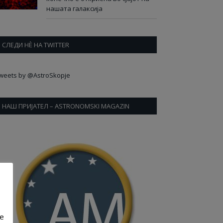
нашата галаксија
СЛЕДИ НÈ НА TWITTER
weets by @AstroSkopje
НАШ ПРИЈАТЕЛ – ASTRONOMSKI MAGAZIN
ve