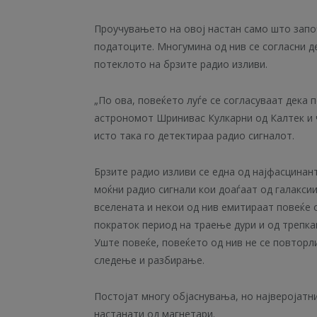
Проучувањето на овој настан само што запо
податоците. Многумина од нив се согласни д
потеклото на брзите радио изливи.
„По ова, повеќето луѓе се согласуваат дека 
астрономот Шринивас Кулкарни од Калтек и 
исто така го детектираа радио сигналот.
Брзите радио изливи се една од најфасцинан
моќни радио сигнали кои доаѓаат од галакси
вселената и некои од нив емитираат повеќе о
пократок период на траење дури и од трепка
Уште повеќе, повеќето од нив не се повторл
следење и разбирање.
Постојат многу објаснувања, но најверојатни
настанати од магнетари.