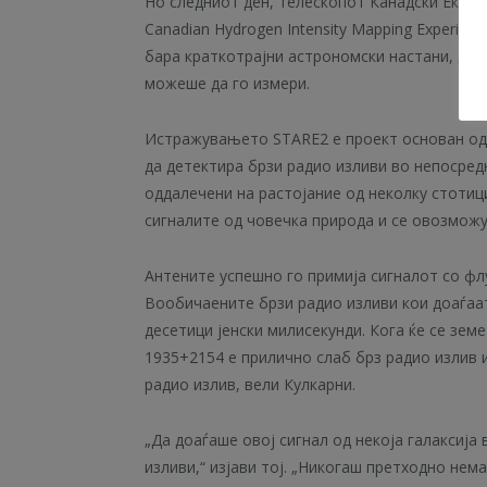
Но следниот ден, телескопот Канадски Експ
Canadian Hydrogen Intensity Mapping Experime
бара краткотрајни астрономски настани, дет
можеше да го измери.
Истражувањето STARE2 е проект основан од 
да детектира брзи радио изливи во непосред
оддалечени на растојание од неколку стотиц
сигналите од човечка природа и се овозможу
Антените успешно го примија сигналот со фл
Вообичаените брзи радио изливи кои доаѓаат
десетици јенски милисекунди. Кога ќе се зем
1935+2154 е прилично слаб брз радио излив и
радио излив, вели Кулкарни.
„Да доаѓаше овој сигнал од некоја галаксија 
изливи,“ изјави тој. „Никогаш претходно нем