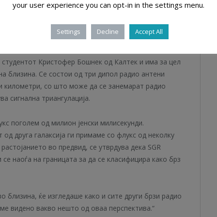
еримент за Мапирање на Интензитет на Водород (анг.
your user experience you can opt-in in the settings menu.
nt – CHIME), дизајниран да го набљудува небото и да
ектираше толку моќен сигнал што системот едвај
Settings
Decline
Accept All
студентот Кристофер Бошнек од Калтек и има за цел
на близина. Се состои од три дипол радио антени
и километри, со што може да се занемарат радио
ва сигнална триангулација.
укс поголем од милион јенски милисекунди.
 од друга галаксија ги примаме со флукс од неколку
е растојанието во предвид, се утврдува дека SGR
 се наоѓа на границата за да се класифицира како брз
во близина, ќе изгледаше како и сите други брзи радио
аме видено вакво нешто од оваа перспектива.“