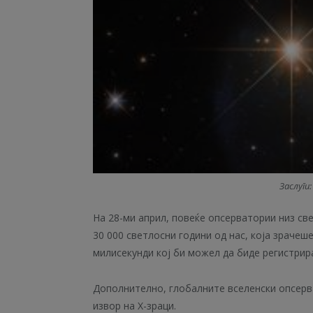
Заслуги
На 28-ми април, повеќе опсерватории низ св
30 000 светлосни години од нас, која зрачеш
милисекунди кој би можел да биде регистрира
Дополнително, глобалните вселенски опсерва
извор на X-зраци.