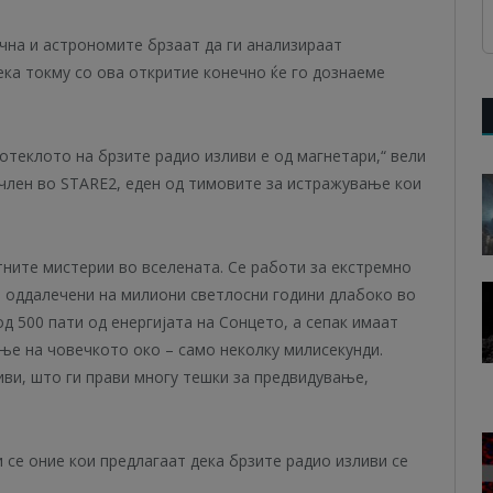
чна и астрономите брзаат да ги анализираат
ека токму со ова откритие конечно ќе го дознаеме
потеклото на брзите радио изливи е од магнетари,“ вели
член во STARE2, еден од тимовите за истражување кои
тните мистерии во вселената. Се работи за екстремно
и оддалечени на милиони светлосни години длабоко во
д 500 пати од енергијата на Сонцето, а сепак имаат
ње на човечкото око – само неколку милисекунди.
иви, што ги прави многу тешки за предвидување,
 се оние кои предлагаат дека брзите радио изливи се