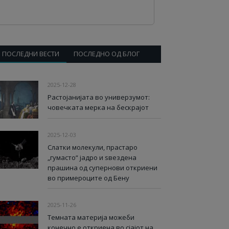
ПОСЛЕДНИ ВЕСТИ
ПОСЛЕДНО ОД БЛОГ
2025-12-28
Растојанијата во универзумот:
човечката мерка на бескрајот
2025-12-03
Слатки молекули, прастаро
„гумасто“ јадро и ѕвездена
прашина од супернови откриени
во примероците од Бену
2025-11-26
Темната материја можеби
конечно е откриена во сјајот на