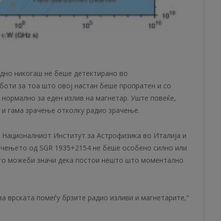
дно никогаш не беше детектирано во
аботи за тоа што овој настан беше пропратен и со
 нормално за еден излив на магнетар. Уште повеќе,
 и гама зрачење отколку радио зрачење.
 Националниот Институт за Астрофизика во Италија и
рачењето од SGR 1935+2154 не беше особено силно или
то можеби значи дека постои нешто што моментално
ува врската помеѓу брзите радио изливи и магнетарите,“