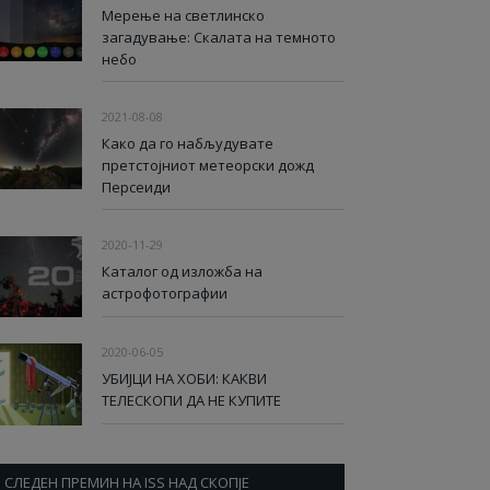
Мерење на светлинско
загадување: Скалата на темното
небо
2021-08-08
Како да го набљудувате
претстојниот метеорски дожд
Персеиди
2020-11-29
Каталог од изложба на
астрофотографии
2020-06-05
УБИЈЦИ НА ХОБИ: КАКВИ
ТЕЛЕСКОПИ ДА НЕ КУПИТЕ
СЛЕДЕН ПРЕМИН НА ISS НАД СКОПЈЕ