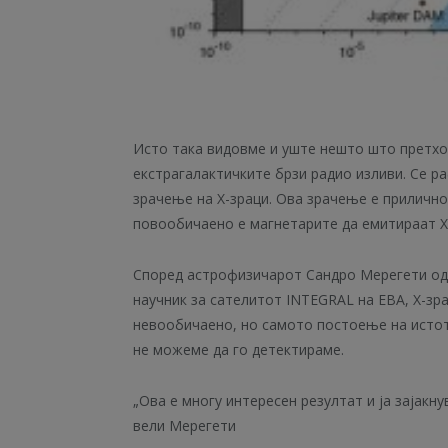
Исто така видовме и уште нешто што претхо
екстрагалактичките брзи радио изливи. Се р
зрачење на X-зраци. Ова зрачење е прилично
повообичаено е магнетарите да емитираат X
Според астрофизичарот Сандро Мерегети од
научник за сателитот INTEGRAL на ЕВА, X-з
невообичаено, но самото постоење на исто
не можеме да го детектираме.
„Ова е многу интересен резултат и ја зајакн
вели Мерегети