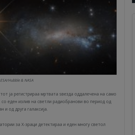
: ESA/Hubble & NASA
етот ја регистрираа мртвата ѕвезда оддалечена на само
е со еден излив на светли радиобранови во период од
н и од друга галаксија.
тории за X-зраци детектираа и еден многу светол