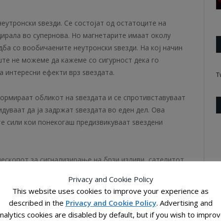
неутронски ѕвезди. Се состојат од остатоците на
одирала во супернова. Но магнетарите имаат околу
дба со вообичаените неутронски ѕвезди. На кој начин
ште не можеме да кажеме со сигурност дека го
а интересни ефекти врз ѕвездата.
T
формираат обликот на ѕвездата и се спротивставуваат
дуваат да ја задржат ѕвездата во еден дел. Ова
те сили кои понекогаш предизвикуваат ѕвездени
лескопот за сигнализирање на брзи изливи, сателитот
ернационалната Вселенска Станица, ја детектираа и
Privacy and Cookie Policy
R 1935+2154. На почетокот сѐ изгледаше нормално и
This website uses cookies to improve your experience as
кај други магнетари.
described in the
Privacy and Cookie Policy
. Advertising and
nalytics cookies are disabled by default, but if you wish to impro