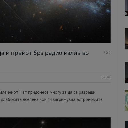
а и првиот брз радио излив во
0
ВЕСТИ
Млечниот Пат придонесе многу за да се разреши
 длабоката вселена кои ги загрижуваа астрономите