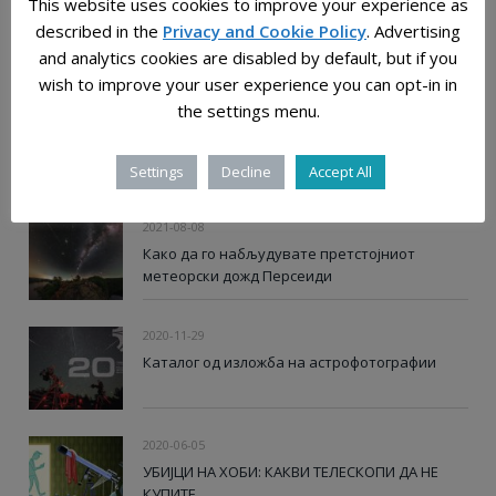
This website uses cookies to improve your experience as
2025-12-28
described in the
Privacy and Cookie Policy
. Advertising
Растојанијата во универзумот: човечката
and analytics cookies are disabled by default, but if you
мерка на бескрајот
wish to improve your user experience you can opt-in in
the settings menu.
2024-06-21
Мерење на светлинско загадување: Скалата
на темното небо
Settings
Decline
Accept All
2021-08-08
Како да го набљудувате претстојниот
метеорски дожд Персеиди
2020-11-29
Каталог од изложба на астрофотографии
2020-06-05
УБИЈЦИ НА ХОБИ: КАКВИ ТЕЛЕСКОПИ ДА НЕ
КУПИТЕ