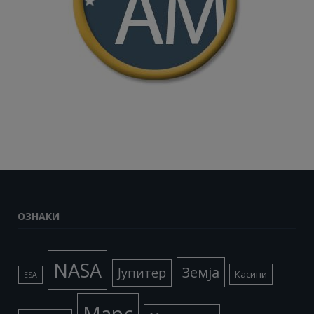
ОЗНАКИ
NASA
Земја
Јупитер
Касини
ESA
Марс