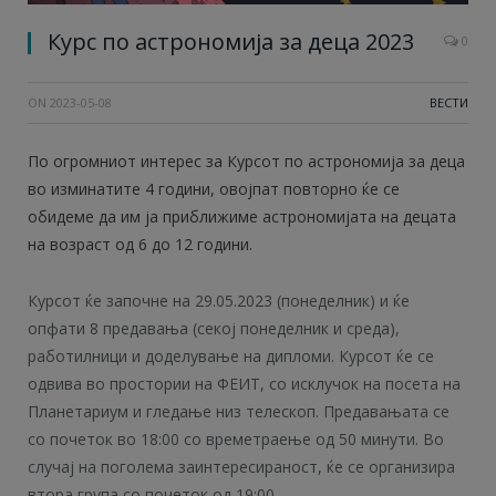
Курс по астрономија за деца 2023
0
ON
2023-05-08
ВЕСТИ
По огромниот интерес за Курсот по астрономија за деца
во изминатите 4 години, овојпат повторно ќе се
обидеме да им ја приближиме астрономијата на децата
на возраст од 6 до 12 години.
Курсот ќе започне на 29.05.2023 (понеделник) и ќе
опфати 8 предавања (секој понеделник и среда),
работилници и доделување на дипломи. Курсот ќе се
одвива во простории на ФЕИТ, со исклучок на посета на
Планетариум и гледање низ телескоп. Предавањата се
со почеток во 18:00 со времетраење од 50 минути. Во
случај на поголема заинтересираност, ќе се организира
втора група со почеток од 19:00.