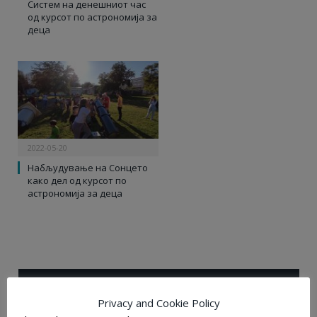
Систем на денешниот час
од курсот по астрономија за
деца
2022-05-20
Набљудување на Сонцето
како дел од курсот по
астрономија за деца
ПОПУЛАРНИ
Privacy and Cookie Policy