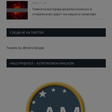
2025-11-26
Темната материја можеби конечно е
откриена во сјајот на нашата галаксија
СЛЕДИ НÈ НА TWITTER
Tweets by @AstroSkopje
НАШ ПРИЈАТЕЛ – ASTRONOMSKI MAGAZIN