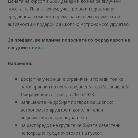
Цената на курсот е 2500 денари и во неа се вклучени:
посета на Планетариум, учество во интерактивни
предавања, комплет опрема за сите експерименти и
активности и подарок од Скопско Астрономско Друштво.
За пријава, ве молиме пополнете го формуларот на
следниот
линк
.
Напомена
:
Бројот на учесници е ограничен и поради тоа ќе
важи принцип на прв/а пријавен/а, прв/а запишан/а.
Пријавувањето трае до 26.05.2023.
Запишаните ќе добијат потврда од Скопско
астрономско друштво и дополнителни
информации по пријавувањето.
За распоредот на групите ќе бидете известени
непосредно пред почетокот на курсот.