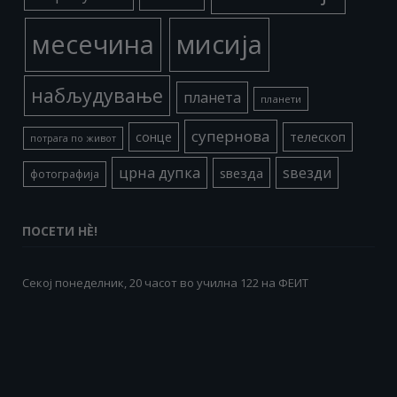
месечина
мисија
набљудување
планета
планети
супернова
сонце
телескоп
потрага по живот
црна дупка
ѕвезди
ѕвезда
фотографија
ПОСЕТИ НÈ!
Секој понеделник, 20 часот во училна 122 на ФЕИТ