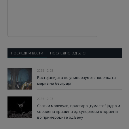
ПОСЛЕДНИ ВЕСТИ
ПОСЛЕДНО ОД БЛОГ
2025-12-28
Растојанијата во универзумот: човечката
мерка на бескрајот
2025-12-03
Слатки молекули, прастаро „гумасто“ јадро и
ѕвездена прашина од супернови откриени
во примероците од Бену