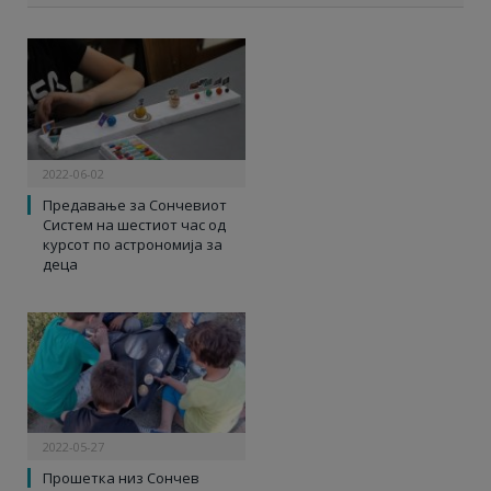
2022-06-02
Предавање за Сончевиот
Систем на шестиот час од
курсот по астрономија за
деца
2022-05-27
Прошетка низ Сончев