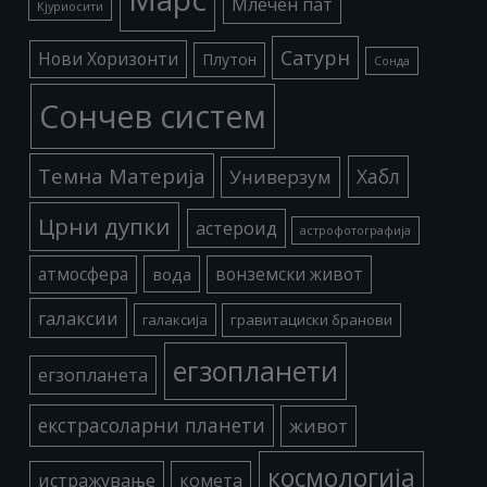
Млечен пат
Кјуриосити
Сатурн
Нови Хоризонти
Плутон
Сонда
Сончев систем
Темна Материја
Хабл
Универзум
Црни дупки
астероид
астрофотографија
атмосфера
вода
вонземски живот
галаксии
галаксија
гравитациски бранови
егзопланети
егзопланета
екстрасоларни планети
живот
космологија
истражување
комета