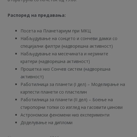
Распоред на предавања:
Посета на Планетариум при МКЦ
Набљудување на сонцето и сончеви дамки со
специјални филтри (надворешна активност)
Набљудување на месечината и нејзините
кратери (надворешна активност)
Прошетка низ Сончев систем (надворешна
активност)
Работилница за планети (I дел) – Моделирање на
карпести планети со пластелин
Работилница за планети (II дел) – Боење на
стиропорни топки со изглед на гасовити џинови
Астрономски феномени низ експерименти
Доделување на дипломи