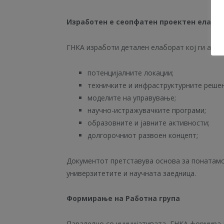
Изработен е сеопфатен проектен елабо
ГНКА изработи детален елаборат кој ги анал
потенцијалните локации;
техничките и инфраструктурните решен
моделите на управување;
научно-истражувачките програми;
образовните и јавните активности;
долгорочниот развоен концепт;
Документот претставува основа за понатамо
универзитетите и научната заедница.
Формирање на Работна група
Паралелно со иницијативата, ГНКА формира 