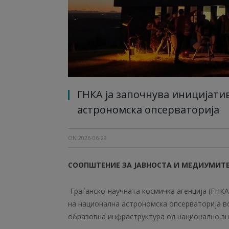
ГНКА ја започнува иницијати
астрономска опсерваторија
ON
2026-06-29
СООПШТЕНИЕ ЗА ЈАВНОСТА И МЕДИУМИТ
Граѓанско-научната космичка агенција (ГНК
на национална астрономска опсерваторија в
образовна инфраструктура од национално з