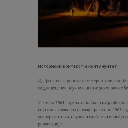
Историски контекст и континуитет
Идејата за астрономска опсерваторија во Ма
седум децении научни и институционални оби
Уште во 1961 година започнала изградба на 
која била срушена со земјотресот во 1963 го
универзитетски, научни и граѓански иницијат
реализација.