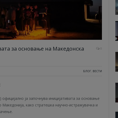
вата за основање на Македонска
0
БЛОГ
,
ВЕСТИ
Е
А) официјално ја започнува иницијативата за основање
о Македонија, како стратешка научно-истражувачка и
начење.