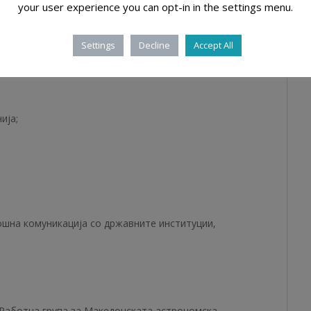
your user experience you can opt-in in the settings menu.
рат
Settings
Decline
Accept All
изира:
ија;
шна комуникација со државните институции,
Работна група за Македонската астрономска