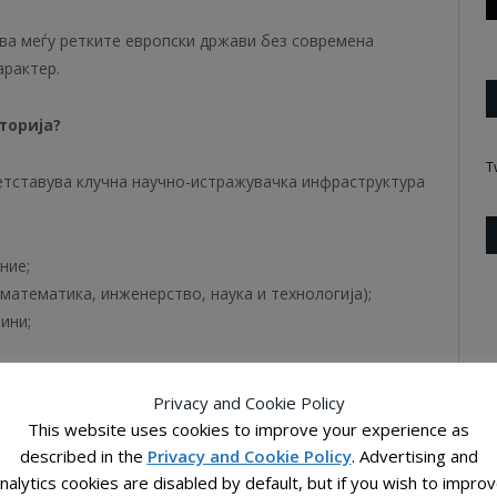
ва меѓу ретките европски држави без современа
арактер.
торија?
T
тставува клучна научно-истражувачка инфраструктура
ние;
атематика, инженерство, наука и технологија);
ини;
рактична наука.
Privacy and Cookie Policy
This website uses cookies to improve your experience as
а и далечински управувана опсерваторија, достапна
described in the
Privacy and Cookie Policy
. Advertising and
тражувања, образовни програми и јавни астрономски
nalytics cookies are disabled by default, but if you wish to impro