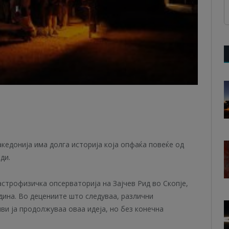
кедонија има долга историја која опфаќа повеќе од
ди.
астрофизичка опсерваторија на Зајчев Рид во Скопје,
дина. Во децениите што следуваа, различни
иви ја продолжуваа оваа идеја, но без конечна