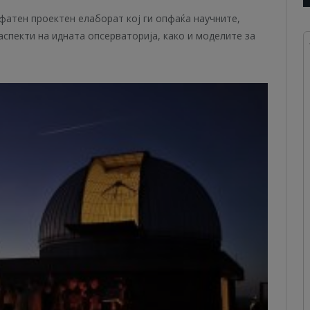
фатен проектен елаборат кој ги опфаќа научните,
аспекти на идната опсерваторија, како и моделите за