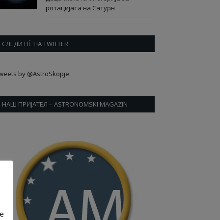
ротацијата на Сатурн
СЛЕДИ НÈ НА TWITTER
weets by @AstroSkopje
НАШ ПРИЈАТЕЛ – ASTRONOMSKI MAGAZIN
ve