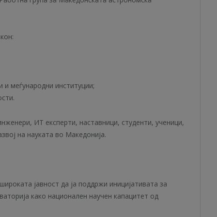
кон:
 и меѓународни институции;
ости.
нженери, ИТ експерти, наставници, студенти, ученици,
азвој на науката во Македонија.
ошироката јавност да ја поддржи иницијативата за
аторија како национален научен капацитет од