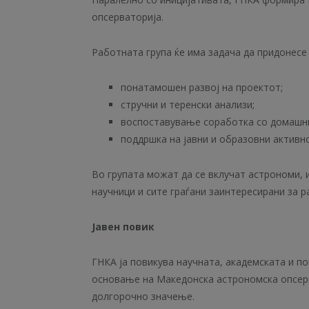
опсерваторија.
Работната група ќе има задача да придонесе 
понатамошен развој на проектот;
стручни и теренски анализи;
воспоставување соработка со домашни
поддршка на јавни и образовни активн
Во групата можат да се вклучат астрономи, и
научници и сите граѓани заинтересирани за р
Јавен повик
ГНКА ја повикува научната, академската и п
основање на Македонска астрономска опсерв
долгорочно значење.