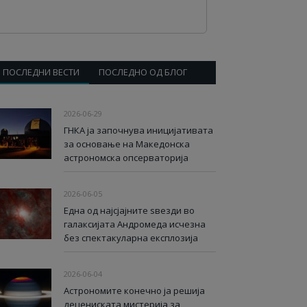
ПОСЛЕДНИ ВЕСТИ
ПОСЛЕДНО ОД БЛОГ
2026-06-29
ГНКА ја започнува иницијативата
за основање на Македонска
астрономска опсерваторија
2026-06-05
Една од најсјајните ѕвезди во
галаксијата Андромеда исчезна
без спектакуларна експлозија
2026-06-04
Астрономите конечно ја решија
децениската мистерија за