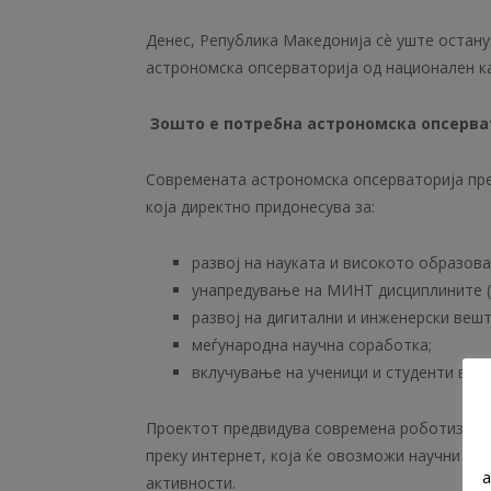
Денес, Република Македонија сè уште остану
астрономска опсерваторија од национален к
Зошто е потребна астрономска опсерва
Современата астрономска опсерваторија пре
која директно придонесува за:
развој на науката и високото образова
унапредување на МИНТ дисциплините (м
развој на дигитални и инженерски вешт
меѓународна научна соработка;
вклучување на ученици и студенти во п
Проектот предвидува современа роботизиран
преку интернет, која ќе овозможи научни ис
a
активности.