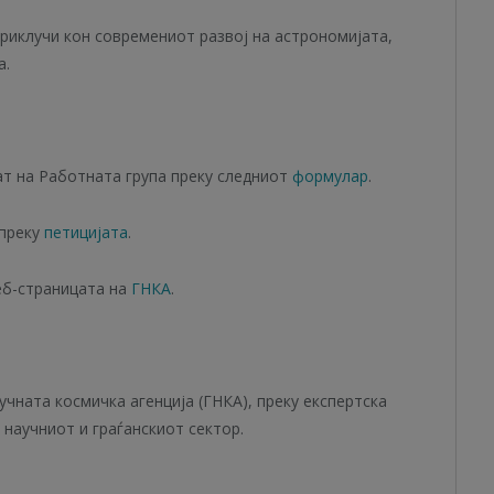
приклучи кон современиот развој на астрономијата,
а.
ат на Работната група преку следниот
формулар
.
 преку
петицијата
.
еб-страницата на
ГНКА
.
чната космичка агенција (ГНКА), преку експертска
 научниот и граѓанскиот сектор.