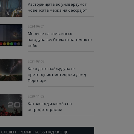
Растојанијата во универзумот:
човечката мерка на бескрајот
2024-06-21
Мерење на светлинско
загадување: Скалата на темното
небо
2021-08-08
Како да го набљудувате
претстојниот метеорски дожд
Персеиди
2020-11-29
Каталог од изложба на
астрофотографии
СЛЕДЕН ПРЕМИН НА ISS НАД СКОПЈЕ