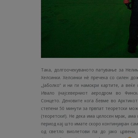
Така, долгоочекуваното патување за Нелим
Хелсинки. Хелсинки нè пречека со силен д
„Јаболко“ и ни ги намокри картите, a веќ
Ивало (најсеверниот аеродром во Финс
Сонцето. Деновите кога бевме во Арктикот
степени 50 минути за првпат теоретски мож
(теоретски!). Не дека има целосен мрак, ама
период кај што имате скоро континуиран сам
од светло виолетови па до јако црвени,