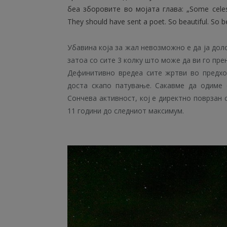
беа зборовите во мојата глава: „Some celest
They should have sent a poet. So beautiful. So be
Убавина која за жал невозможно е да ја доло
затоа со сите 3 колку што може да ви го пре
Дефинитивно вредеа сите жртви во предхо
доста скапо патување. Сакавме да одиме 
Сончева активност, кој е директно поврзан 
11 години до следниот максимум.