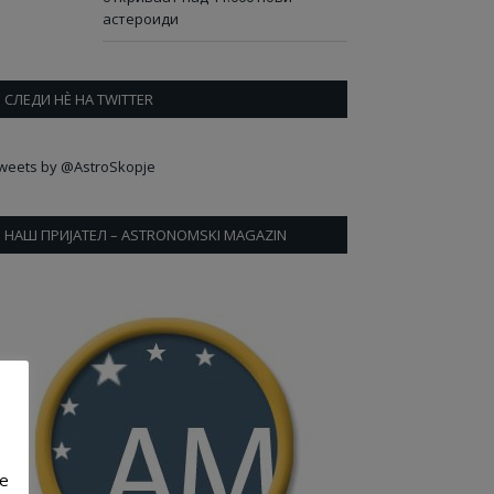
астероиди
СЛЕДИ НÈ НА TWITTER
weets by @AstroSkopje
НАШ ПРИЈАТЕЛ – ASTRONOMSKI MAGAZIN
ve