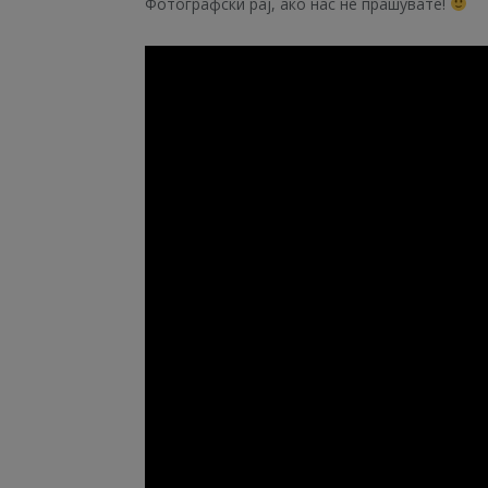
Фотографски рај, ако нас нè прашувате!