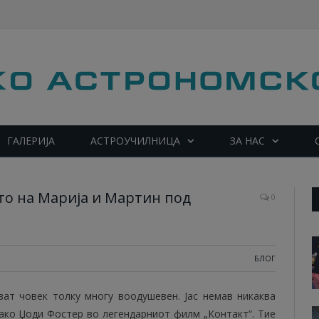
ГАЛЕРИЈА
АСТРОУЧИЛНИЦА
ЗА НАС
то на Марија и Мартин под
0
БЛОГ
ат човек толку многу воодушевен. Јас немав никаква
ако Џоди Фостер во легендарниот филм „Контакт“. Тие