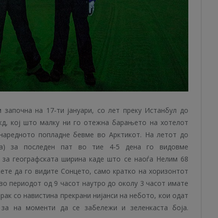
 започна на 17-ти јануари, со лет преку Истанбул до
ожд, кој што малку ни го отежна барањето на хотелот
е наредното попладне бевме во Арктикот. На летот до
ка) за последен пат во тие 4-5 дена го видовме
 за географската ширина каде што се наоѓа Нелим 68
ете да го видите Сонцето, само кратко на хоризонтот
 во периодот од 9 часот наутро до околу 3 часот имате
рак со навистина прекрани нијанси на небото, кои одат
 за на моменти да се забележи и зеленкаста боја.