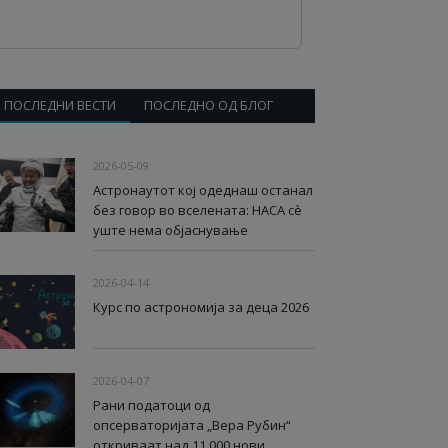
ПОСЛЕДНИ ВЕСТИ
ПОСЛЕДНО ОД БЛОГ
2026-05-09
Астронаутот кој одеднаш останал
без говор во вселената: НАСА сè
уште нема објаснување
2026-04-14
Курс по астрономија за деца 2026
2026-04-07
Рани податоци од
опсерваторијата „Вера Рубин“
откриваат над 11.000 нови