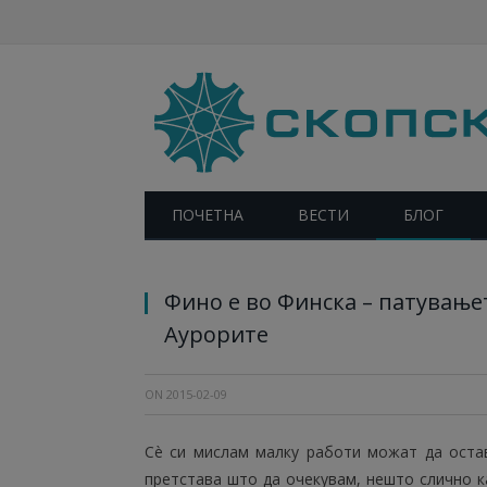
ПОЧЕТНА
ВЕСТИ
БЛОГ
Фино е во Финска – патување
Аурорите
ON
2015-02-09
Сè си мислам малку работи можат да остав
претстава што да очекувам, нешто слично к