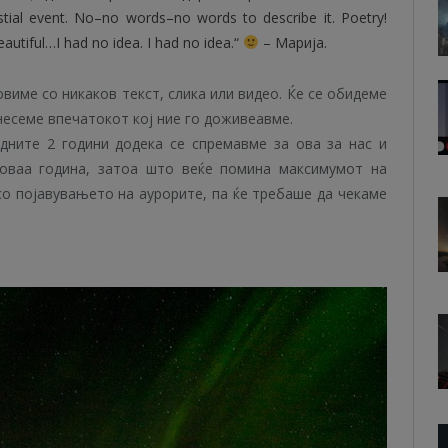
ial event. No–no words–no words to describe it. Poetry!
autiful…I had no idea. I had no idea.“
– Марија.
виме со никаков текст, слика или видео. Ќе се обидеме
несеме впечатокот кој ние го доживеавме.
дните 2 години додека се спремавме за ова за нас и
оваа година, затоа што веќе помина максимумот на
со појавувањето на аурорите, па ќе требаше да чекаме