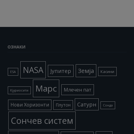
ОЗНАКИ
NASA
Земја
Јупитер
Касини
ESA
Марс
Млечен пат
Кјуриосити
Сатурн
Нови Хоризонти
Плутон
Сонда
Сончев систем