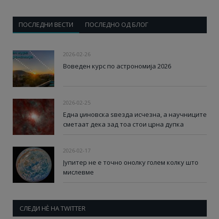
ПОСЛЕДНИ ВЕСТИ
ПОСЛЕДНО ОД БЛОГ
2026-02-26
Воведен курс по астрономија 2026
2026-02-25
Една џиновска ѕвезда исчезна, а научниците
сметаат дека зад тоа стои црна дупка
2026-02-17
Јупитер не е точно онолку голем колку што
мислевме
СЛЕДИ НÈ НА TWITTER