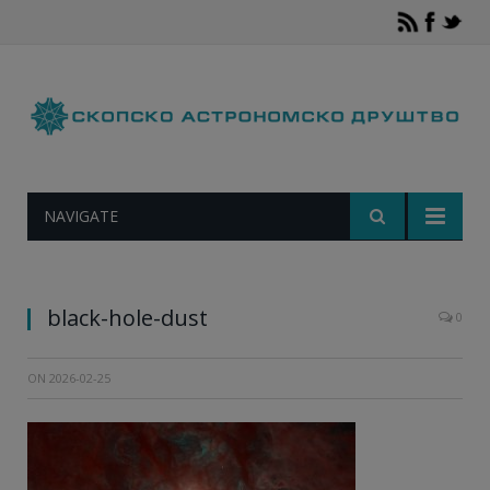
NAVIGATE
black-hole-dust
0
ON
2026-02-25