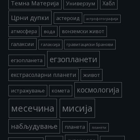
Темна Материја
Хабл
Универзум
Црни дупки
астероид
астрофотографија
атмосфера
вода
вонземски живот
галаксии
галаксија
гравитациски бранови
егзопланети
егзопланета
екстрасоларни планети
живот
космологија
истражување
комета
месечина
мисија
набљудување
планета
планети