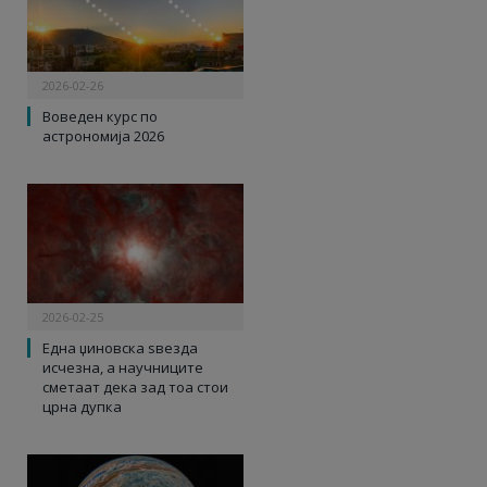
2026-02-26
Воведен курс по
астрономија 2026
2026-02-25
Една џиновска ѕвезда
исчезна, а научниците
сметаат дека зад тоа стои
црна дупка