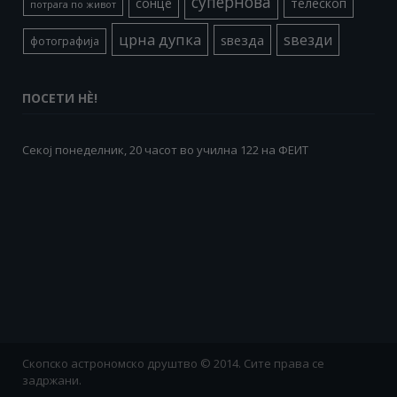
супернова
сонце
телескоп
потрага по живот
црна дупка
ѕвезди
ѕвезда
фотографија
ПОСЕТИ НÈ!
Секој понеделник, 20 часот во училна 122 на ФЕИТ
Скопско астрономско друштво © 2014. Сите права се
задржани.