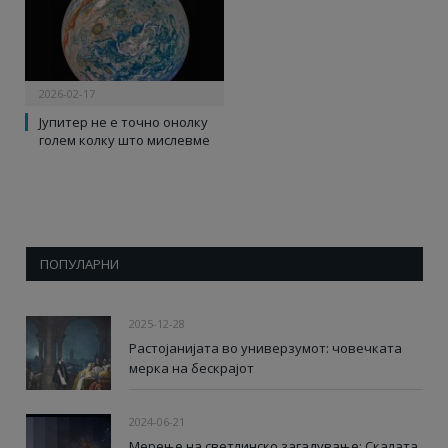
2026-02-17
Јупитер не е точно онолку
голем колку што мислевме
ПОПУЛАРНИ
2025-12-28
Растојанијата во универзумот: човечката
мерка на бескрајот
2024-06-21
Мерење на светлинско загадување: Скалата