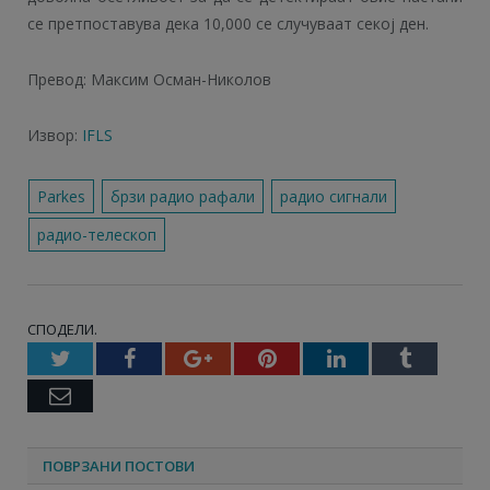
се претпоставува дека 10,000 се случуваат секој ден.
Превод: Максим Осман-Николов
Извор:
IFLS
Parkes
брзи радио рафали
радио сигнали
радио-телескоп
СПОДЕЛИ.
Twitter
Facebook
Google+
Pinterest
LinkedIn
Tumbl
Email
ПОВРЗАНИ ПОСТОВИ