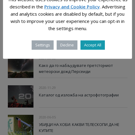
Растојанијата во универзумот: човечката
described in the
Privacy and Cookie Policy
. Advertising
мерка на бескрајот
and analytics cookies are disabled by default, but if you
wish to improve your user experience you can opt-in in
the settings menu.
2024-06-21
Мерење на светлинско загадување: Скалата
на темното небо
Settings
Decline
Accept All
2021-08-08
Како да го набљудувате претстојниот
метеорски дожд Персеиди
2020-11-29
Каталог од изложба на астрофотографии
2020-06-05
УБИЈЦИ НА ХОБИ: КАКВИ ТЕЛЕСКОПИ ДА НЕ
КУПИТЕ