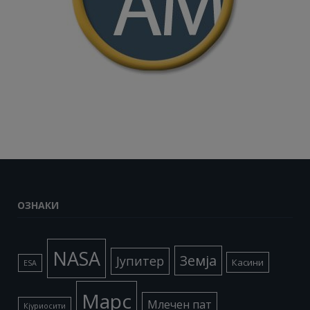
ОЗНАКИ
NASA
Земја
Јупитер
Касини
ESA
Марс
Млечен пат
Кјуриосити