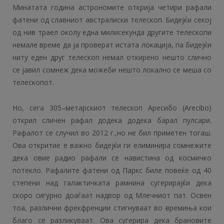
Минатата година астрономите открија четири рафали
фатени од славниот австралиски телескоп. Бидејќи секој
од нив траел околу една милисекунда другите телескопи
немале време да ја проверат истата локација, па бидејќи
ниту еден друг телескоп немал откирено нешто слично
се јавил сомнеж дека можеби нешто локално се меша со
телескопот.
Но, сега 305–метарскиот телескоп Аресибо (Arecibo)
открил сличен рафал додека додека барал пулсари.
Рафалот се случил во 2012 г.,но не бил приметен тогаш.
Ова откритие е важно бидејќи ги елиминира сомнежите
дека овие радио рафали се навистина од космичко
потекло. Рафалите фатени од Паркс биле повеќе од 40
степени над галактичката рамнина сугерирајќи дека
скоро сигурно доаѓаат надвор од Млечниот пат. Освен
тоа, различни фрекфренции стигнуваат во времиња кои
благо се разликуваат. Ова сугерира дека брановите