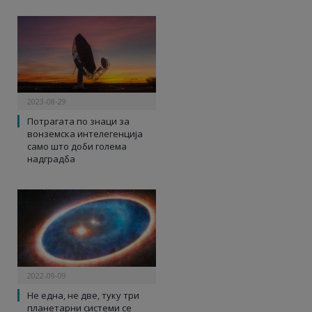
2023-08-29
Потрагата по знаци за
вонземска интелегенција
само што доби голема
надградба
2022-09-09
Не една, не две, туку три
планетарни системи се