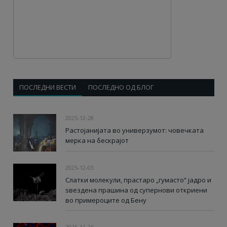
ПОСЛЕДНИ ВЕСТИ
ПОСЛЕДНО ОД БЛОГ
2025-12-28
Растојанијата во универзумот: човечката
мерка на бескрајот
2025-12-03
Слатки молекули, прастаро „гумасто“ јадро и
ѕвездена прашина од супернови откриени
во примероците од Бену
2025-11-26