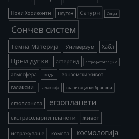
Сатурн
Нови Хоризонти
Плутон
Сонда
Сончев систем
Темна Материја
Хабл
Универзум
Црни дупки
астероид
астрофотографија
атмосфера
вода
вонземски живот
галаксии
галаксија
гравитациски бранови
егзопланети
егзопланета
екстрасоларни планети
живот
космологија
истражување
комета