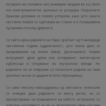
патувале екстензивно низ јонизиран медиум во кој било
кое електромагнетно зрачење се успорува. Пократките
бранови должини се повеќе успорени, како што сината
светлина повеќе се одложува во стакло и е позакривена
од призма отколку црвената.
Се смета дека рафалите на Паркс доаѓаат од 9 милијарди
светлински години оддалеченост, што значи дека се
предизвикани од моќен извор. Досегашните теории
вклучуваат црни дупки кои испаруваат, магнетарски
одблесоци и спојување на неутронски ѕвезди. Но
рафалите не се поврзани со познатите рафали на гама
зрачење за кои се дадени истите објаснувања.
Со само неколку набљудувања од светските телескопи
се очекува дека рафалите се многу ретки, но со
пресметување на површината на небото истражено со
доволна осетливост за да се детектираат овие настани