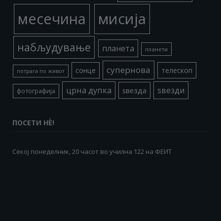
месечина
мисија
набљудување
планета
планети
супернова
сонце
телескоп
потрага по живот
црна дупка
ѕвезди
ѕвезда
фотографија
ПОСЕТИ НÈ!
Секој понеделник, 20 часот во училна 122 на ФЕИТ