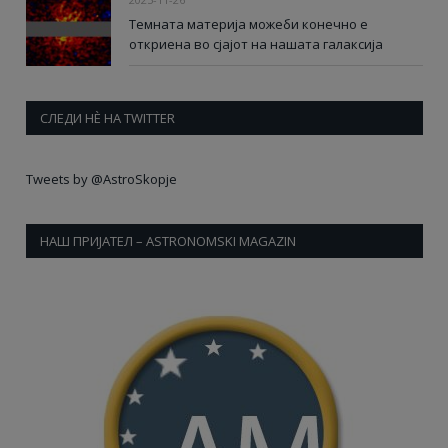
Темната материја можеби конечно е
откриена во сјајот на нашата галаксија
СЛЕДИ НÈ НА TWITTER
Tweets by @AstroSkopje
НАШ ПРИЈАТЕЛ – ASTRONOMSKI MAGAZIN