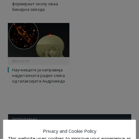
формираат околу оваа
бинарна ѕвезда
2021-07-31
Научниците ја направија
најдеталната радио слика
од галаксијата Андромеда
ПОПУЛАРНИ
Privacy and Cookie Policy
This website uses cookies to improve your experience as
2025-12-28