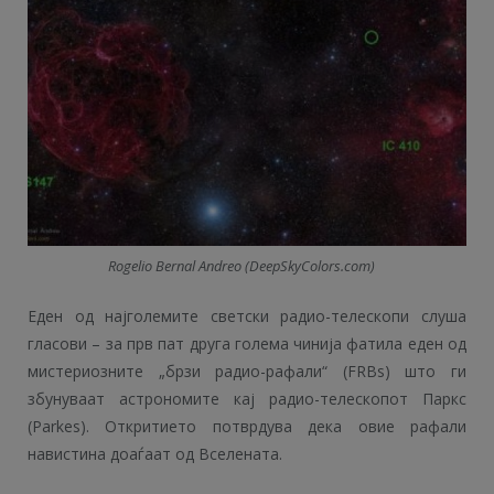
Rogelio Bernal Andreo (DeepSkyColors.com)
Еден од најголемите светски радио-телескопи слуша
гласови – за прв пат друга голема чинија фатила еден од
мистериозните „брзи радио-рафали“ (FRBs) што ги
збунуваат астрономите кај радио-телескопот Паркс
(Parkes). Откритието потврдува дека овие рафали
навистина доаѓаат од Вселената.