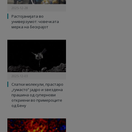
2025-12-28
Растојанијата во
универзумот: човечката
мерка на бескрајот
2025-12-03
Слатки молекули, прастаро
„гумасто“ јадро и ѕвездена
прашина од супернови
откриени во примероците
од Бену