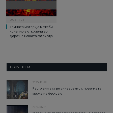
2025-11-26
Темната материја можеби
конечно е откриена во
сјајот на нашата галаксија
ПОПУЛАРНИ
2025-12-28
Растојанијата во универзумот: човечката
мерка на бескрајот
2024-06-21
Мерење на светлинско загадување: Скалата