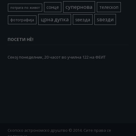
супернова
сонце
телескоп
потрага по живот
црна дупка
ѕвезди
ѕвезда
фотографија
ПОСЕТИ НÈ!
Секој понеделник, 20 часот во училна 122 на ФЕИТ
Скопско астрономско друштво © 2014. Сите права се
задржани.