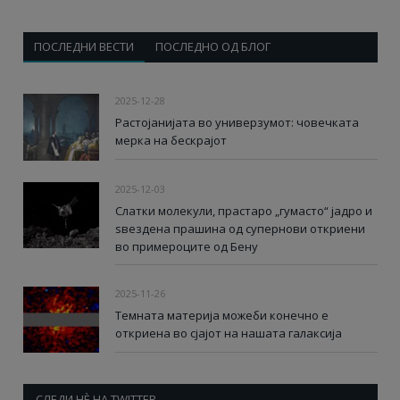
ПОСЛЕДНИ ВЕСТИ
ПОСЛЕДНО ОД БЛОГ
2025-12-28
Растојанијата во универзумот: човечката
мерка на бескрајот
2025-12-03
Слатки молекули, прастаро „гумасто“ јадро и
ѕвездена прашина од супернови откриени
во примероците од Бену
2025-11-26
Темната материја можеби конечно е
откриена во сјајот на нашата галаксија
СЛЕДИ НÈ НА TWITTER