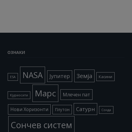
ОЗНАКИ
NASA
Земја
Јупитер
Касини
ESA
Марс
Млечен пат
Кјуриосити
Сатурн
Нови Хоризонти
Плутон
Сонда
Сончев систем