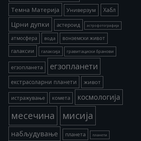
Темна Материја
Хабл
Универзум
Црни дупки
астероид
астрофотографија
атмосфера
вода
вонземски живот
галаксии
галаксија
гравитациски бранови
егзопланети
егзопланета
екстрасоларни планети
живот
космологија
истражување
комета
месечина
мисија
набљудување
планета
планети