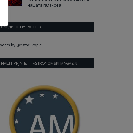
нашата галаксија
СЛЕДИ НÈ НА TWITTER
weets by @AstroSkopje
НАШ ПРИЈАТЕЛ – ASTRONOMSKI MAGAZIN