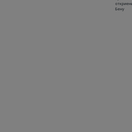
откриен
Бену