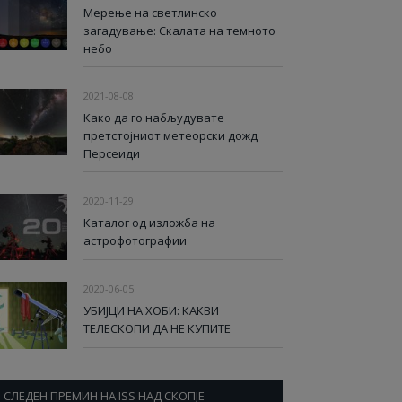
Мерење на светлинско
загадување: Скалата на темното
небо
2021-08-08
Како да го набљудувате
претстојниот метеорски дожд
Персеиди
2020-11-29
Каталог од изложба на
астрофотографии
2020-06-05
УБИЈЦИ НА ХОБИ: КАКВИ
ТЕЛЕСКОПИ ДА НЕ КУПИТЕ
СЛЕДЕН ПРЕМИН НА ISS НАД СКОПЈЕ