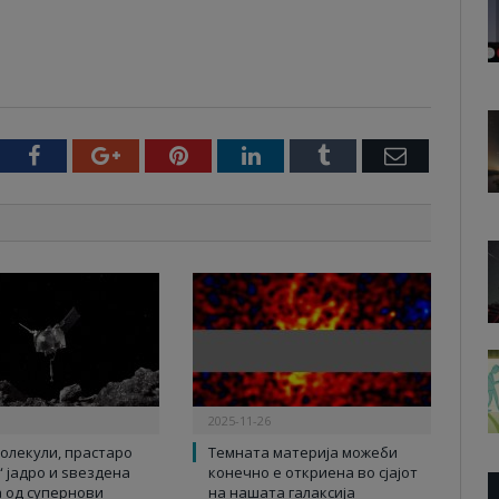
witter
Facebook
Google+
Pinterest
LinkedIn
Tumblr
Email
2025-11-26
олекули, прастаро
Темната материја можеби
“ јадро и ѕвездена
конечно е откриена во сјајот
 од супернови
на нашата галаксија