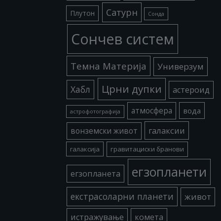
Сатурн
Плутон
Сонда
Сончев систем
Темна Материја
Универзум
Црни дупки
Хабл
астероид
атмосфера
вода
астрофотографија
галаксии
вонземски живот
галаксија
гравитациски бранови
егзопланети
егзопланета
екстрасоларни планети
живот
истражување
комета