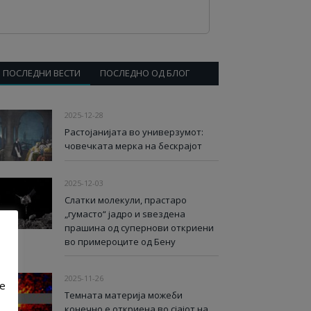
ПОСЛЕДНИ ВЕСТИ
ПОСЛЕДНО ОД БЛОГ
2025-12-28
Растојанијата во универзумот:
човечката мерка на бескрајот
2025-12-03
Слатки молекули, прастаро
„гумасто“ јадро и ѕвездена
прашина од супернови откриени
во примероците од Бену
2025-11-26
ve
Темната материја можеби
конечно е откриена во сјајот на