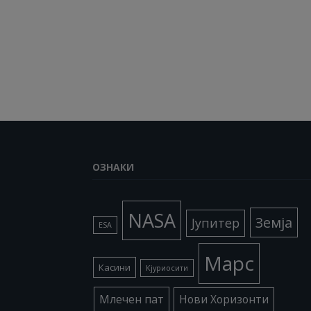
ОЗНАКИ
NASA
Земја
Јупитер
ESA
Марс
Касини
Кјуриосити
Млечен пат
Нови Хоризонти