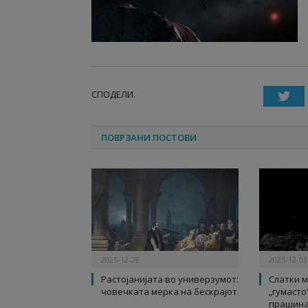
СПОДЕЛИ.
T
ПОВРЗАНИ ПОСТОВИ
2025-12-28
2025-12-03
Растојанијата во универзумот:
Слатки м
човечката мерка на бескрајот
„гумасто
прашина