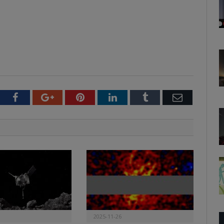
witter
Facebook
Google+
Pinterest
LinkedIn
Tumblr
Email
2025-11-26