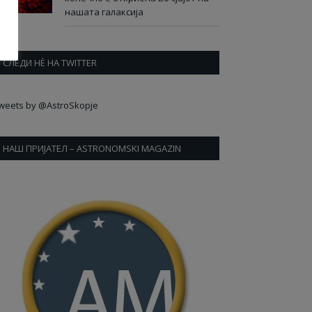
нашата галаксија
СЛЕДИ НÈ НА TWITTER
weets by @AstroSkopje
НАШ ПРИЈАТЕЛ – ASTRONOMSKI MAGAZIN