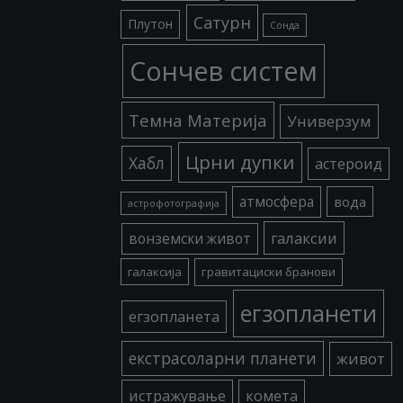
Сатурн
Плутон
Сонда
Сончев систем
Темна Материја
Универзум
Црни дупки
Хабл
астероид
атмосфера
вода
астрофотографија
галаксии
вонземски живот
галаксија
гравитациски бранови
егзопланети
егзопланета
екстрасоларни планети
живот
истражување
комета