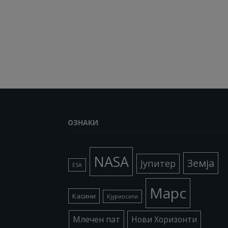
ОЗНАКИ
NASA
Земја
Јупитер
ESA
Марс
Касини
Кјуриосити
Млечен пат
Нови Хоризонти