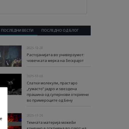
ПОСЛЕДНИ ВЕСТИ
ПОСЛЕДНО ОД БЛОГ
2025-12-28
Растојанијата во универзумот:
човечката мерка на бескрајот
2025-12-03
Слатки молекули, прастаро
„гумасто“ јадро и ѕвездена
прашина од супернови откриени
во примероците од Бену
2025-11-26
ve
Темната материја можеби
конечно е откриена во сјајот на