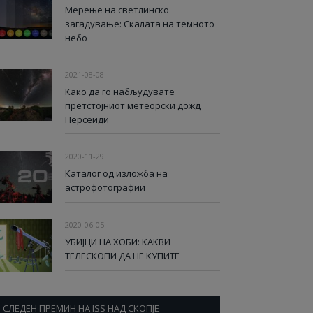
Мерење на светлинско
загадување: Скалата на темното
небо
2021-08-08
Како да го набљудувате
претстојниот метеорски дожд
Персеиди
2020-11-29
Каталог од изложба на
астрофотографии
2020-06-05
УБИЈЦИ НА ХОБИ: КАКВИ
ТЕЛЕСКОПИ ДА НЕ КУПИТЕ
СЛЕДЕН ПРЕМИН НА ISS НАД СКОПЈЕ