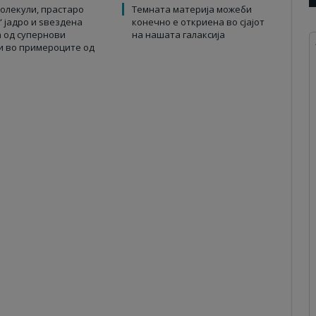
олекули, прастаро
Темната материја можеби
“ јадро и ѕвездена
конечно е откриена во сјајот
 од супернови
на нашата галаксија
и во примероците од