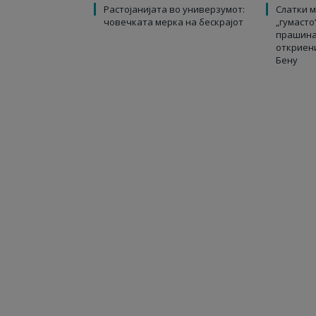
Растојанијата во универзумот:
Слатки м
човечката мерка на бескрајот
„гумасто
прашина
откриен
Бену