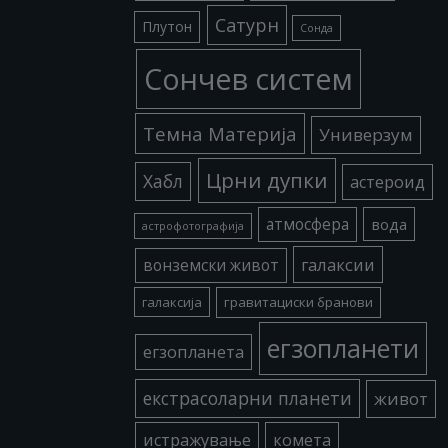
Сатурн
Плутон
Сонда
Сончев систем
Темна Материја
Универзум
Црни дупки
Хабл
астероид
атмосфера
вода
астрофотографија
галаксии
вонземски живот
галаксија
гравитациски бранови
егзопланети
егзопланета
екстрасоларни планети
живот
истражување
комета