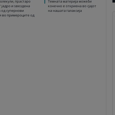
олекули, прастаро
Темната материја можеби
“ јадро и ѕвездена
конечно е откриена во сјајот
 од супернови
на нашата галаксија
и во примероците од