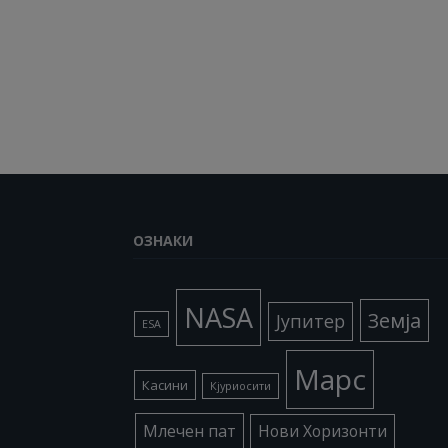
ОЗНАКИ
NASA
Земја
Јупитер
ESA
Марс
Касини
Кјуриосити
Млечен пат
Нови Хоризонти