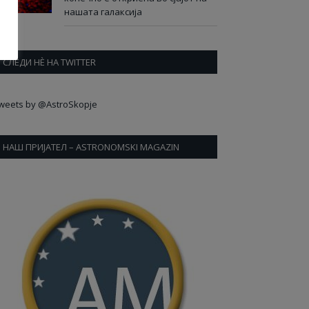
нашата галаксија
СЛЕДИ НÈ НА TWITTER
weets by @AstroSkopje
НАШ ПРИЈАТЕЛ – ASTRONOMSKI MAGAZIN