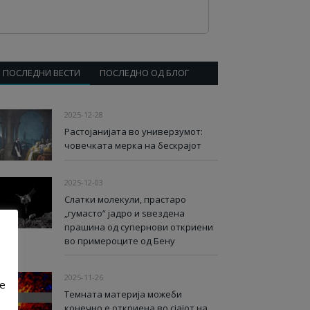
ПОСЛЕДНИ ВЕСТИ
ПОСЛЕДНО ОД БЛОГ
2025-12-28
Растојанијата во универзумот:
човечката мерка на бескрајот
2025-12-03
Слатки молекули, прастаро
„гумасто“ јадро и ѕвездена
прашина од супернови откриени
во примероците од Бену
2025-11-26
ve
Темната материја можеби
конечно е откриена во сјајот на