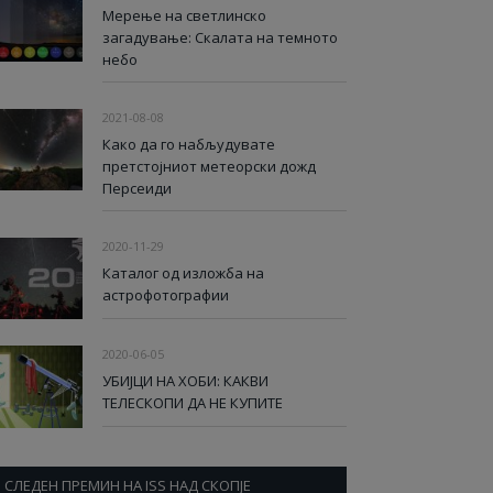
Мерење на светлинско
загадување: Скалата на темното
небо
2021-08-08
Како да го набљудувате
претстојниот метеорски дожд
Персеиди
2020-11-29
Каталог од изложба на
астрофотографии
2020-06-05
УБИЈЦИ НА ХОБИ: КАКВИ
ТЕЛЕСКОПИ ДА НЕ КУПИТЕ
СЛЕДЕН ПРЕМИН НА ISS НАД СКОПЈЕ