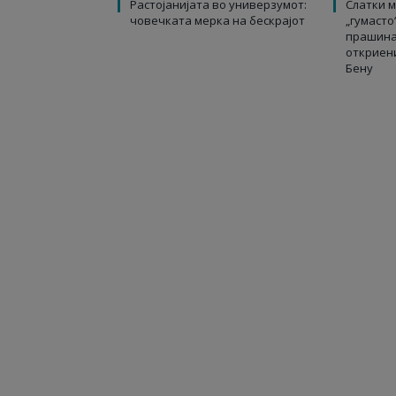
Растојанијата во универзумот:
Слатки м
човечката мерка на бескрајот
„гумасто
прашина
откриен
Бену