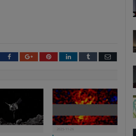
witter
Facebook
Google+
Pinterest
LinkedIn
Tumblr
Email
2025-11-26