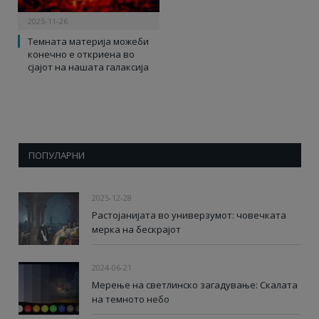
2025-11-26
Темната материја можеби
конечно е откриена во
сјајот на нашата галаксија
ПОПУЛАРНИ
2025-12-28
Растојанијата во универзумот: човечката
мерка на бескрајот
2024-06-21
Мерење на светлинско загадување: Скалата
на темното небо