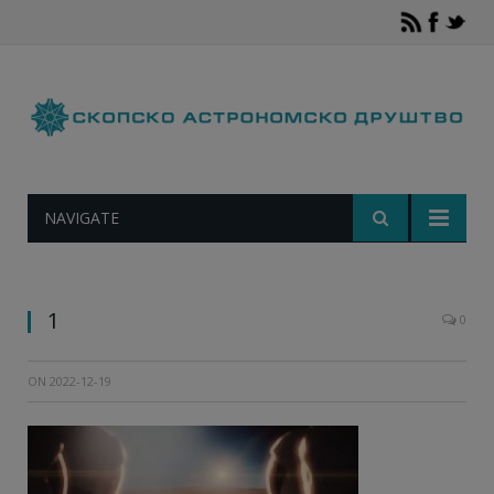
NAVIGATE
Заслухи: SpaceX/YouTube
1
0
ON
2022-12-19