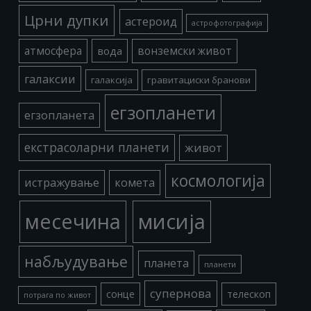
Црни дупки
астероид
астрофотографија
атмосфера
вода
вонземски живот
галаксии
галаксија
гравитациски бранови
егзопланети
егзопланета
екстрасоларни планети
живот
космологија
истражување
комета
месечина
мисија
набљудување
планета
планети
супернова
сонце
телескоп
потрага по живот