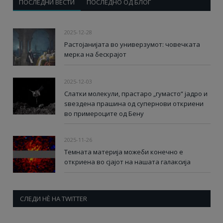
ПОСЛЕДНИ ВЕСТИ
ПОСЛЕДНО ОД БЛОГ
2025-12-28
Растојанијата во универзумот: човечката
мерка на бескрајот
2025-12-03
Слатки молекули, прастаро „гумасто“ јадро и
ѕвездена прашина од супернови откриени
во примероците од Бену
2025-11-26
Темната материја можеби конечно е
откриена во сјајот на нашата галаксија
СЛЕДИ НÈ НА TWITTER