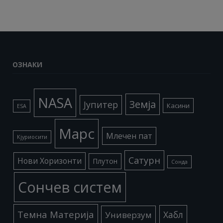
ОЗНАКИ
NASA
Земја
Јупитер
Касини
ESA
Марс
Млечен пат
Кјуриосити
Сатурн
Нови Хоризонти
Плутон
Сонда
Сончев систем
Темна Материја
Хабл
Универзум