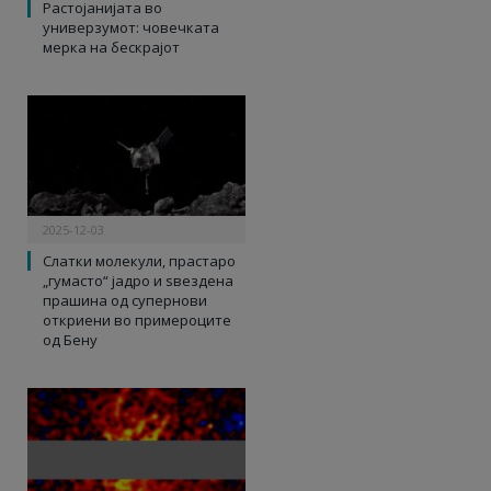
Растојанијата во
универзумот: човечката
мерка на бескрајот
2025-12-03
Слатки молекули, прастаро
„гумасто“ јадро и ѕвездена
прашина од супернови
откриени во примероците
од Бену