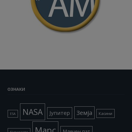
ОЗНАКИ
NASA
Земја
Јупитер
Касини
ESA
Марс
Млечен пат
Кјуриосити