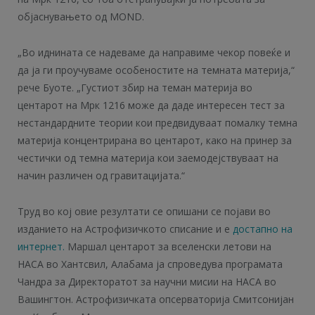
објаснувањето од MOND.
„Во иднината се надеваме да направиме чекор повеќе и
да ја ги проучуваме особеностите на темната материја,“
рече Буоте. „Густиот збир на теман материја во
центарот на Мрк 1216 може да даде интересен тест за
нестандардните теории кои предвидуваат помалку темна
материја концентрирана во центарот, како на принер за
честички од темна материја кои заемодејствуваат на
начин различен од гравитацијата.“
Труд во кој овие резултати се опишани се појави во
изданието на Астрофизичкото списание и е
достапно на
интернет.
Маршал центарот за вселенски летови на
НАСА во Хантсвил, Алабама ја спроведува програмата
Чандра за Директоратот за научни мисии на НАСА во
Вашингтон. Астрофизичката опсерваторија Смитсонијан