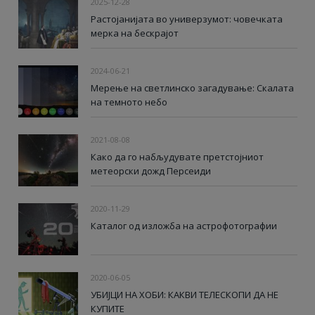
2025-12-28
Растојанијата во универзумот: човечката
мерка на бескрајот
2024-06-21
Мерење на светлинско загадување: Скалата
на темното небо
2021-08-08
Како да го набљудувате претстојниот
метеорски дожд Персеиди
2020-11-29
Каталог од изложба на астрофотографии
2020-06-05
УБИЈЦИ НА ХОБИ: КАКВИ ТЕЛЕСКОПИ ДА НЕ
КУПИТЕ