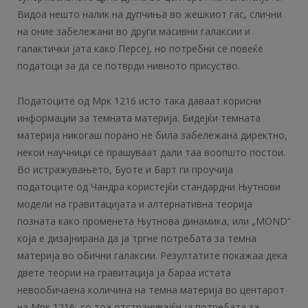
Видоа нешто налик на дупчиња во жешкиот гас, слични
на оние забележани во други масивни галаксии и
галактички јата како Персеј, но потребни се повеќе
податоци за да се потврди нивното присуство.
Податоците од Мрк 1216 исто така даваат корисни
информации за темната материја. Бидејќи темната
материја никогаш порано не била забележана директно,
некои научници се прашуваат дали таа воопшто постои.
Во истражувањето, Буоте и Барт ги проучија
податоците од Чандра користејќи стандардни Њутнови
модели на гравитацијата и алтернативна теорија
позната како променета Њутнова динамика, или „MOND“
која е дизајнирана да ја тргне потребата за темна
материја во обични галаксии. Резултатите покажаа дека
двете теории на гравитација ја бараа истата
невообичаена количина на темна материја во центарот
на Мрк 1216, со тоа отстранувајќи ја потребата за