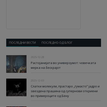
ПОСЛЕДНИ ВЕСТИ
ПОСЛЕДНО ОД БЛОГ
2025-12-28
Растојанијата во универзумот: човечката
мерка на бескрајот
2025-12-03
Слатки молекули, прастаро „гумасто“ јадро и
ѕвездена прашина од супернови откриени
во примероците од Бену