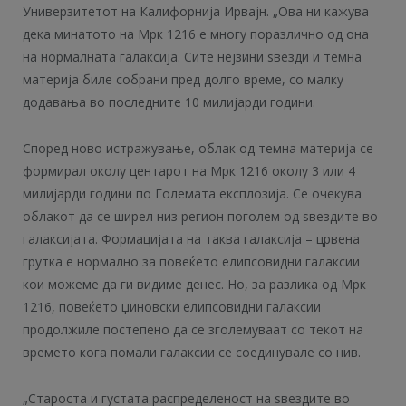
Универзитетот на Калифорнија Ирвајн. „Ова ни кажува
дека минатото на Мрк 1216 е многу поразлично од она
на нормалната галаксија. Сите нејзини ѕвезди и темна
материја биле собрани пред долго време, со малку
додавања во последните 10 милијарди години.
Според ново истражување, облак од темна материја се
формирал околу центарот на Мрк 1216 околу 3 или 4
милијарди години по Големата експлозија. Се очекува
облакот да се ширел низ регион поголем од ѕвездите во
галаксијата. Формацијата на таква галаксија – црвена
грутка е нормално за повеќето елипсовидни галаксии
кои можеме да ги видиме денес. Но, за разлика од Мрк
1216, повеќето џиновски елипсовидни галаксии
продолжиле постепено да се зголемуваат со текот на
времето кога помали галаксии се соединувале со нив.
„Староста и густата распределеност на ѕвездите во