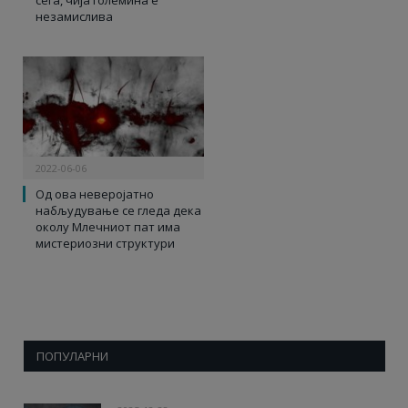
незамислива
2022-06-06
Од ова неверојатно
набљудување се гледа дека
околу Млечниот пат има
мистериозни структури
ПОПУЛАРНИ