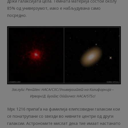
држи галаксијата цела. Темната материја состои околу
85% од универзумот, иако е набљудувана само
посредно.
Заслуги: Рентген: НАСА/СХС/Универзитет на Калифорнија –
Ирвајн/Д. Буоте; Оптичко: НАСА/STScI
Мрк 1216 припаѓа на фамилија елипсовидни галаксии кои
се понатрупани со ѕвезди во нивните центри од други
галаксии. Астрономите мислат дека тие имаат настанато