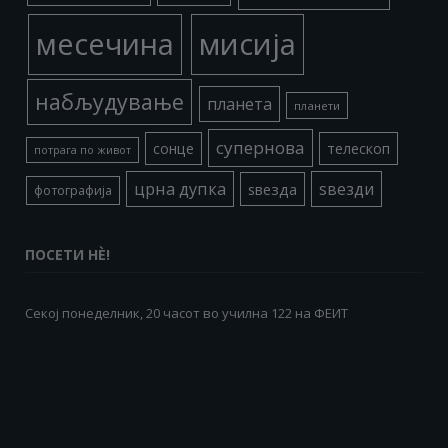
месечина
мисија
набљудување
планета
планети
супернова
сонце
телескоп
потрага по живот
црна дупка
ѕвезди
ѕвезда
фотографија
ПОСЕТИ НÈ!
Секој понеделник, 20 часот во училна 122 на ФЕИТ