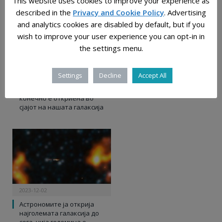
This website uses cookies to improve your experience as
described in the
Privacy and Cookie Policy
. Advertising
and analytics cookies are disabled by default, but if you
wish to improve your user experience you can opt-in in
the settings menu.
Settings
Decline
Accept All
2025-11-26
Темната материја можеби
конечно е откриена во
сјајот на нашата галаксија
2023-12-02
Астрономите ја открија
најголемата галаксија до
сега, чија големина е