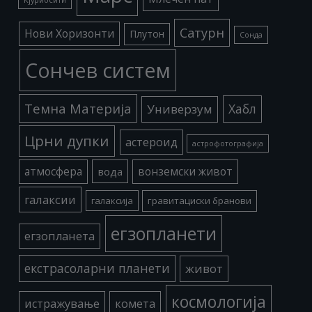
Сатурн
Нови Хоризонти
Плутон
Сонда
Сончев систем
Темна Материја
Хабл
Универзум
Црни дупки
астероид
астрофотографија
атмосфера
вода
вонземски живот
галаксии
галаксија
гравитациски бранови
егзопланети
егзопланета
екстрасоларни планети
живот
космологија
истражување
комета