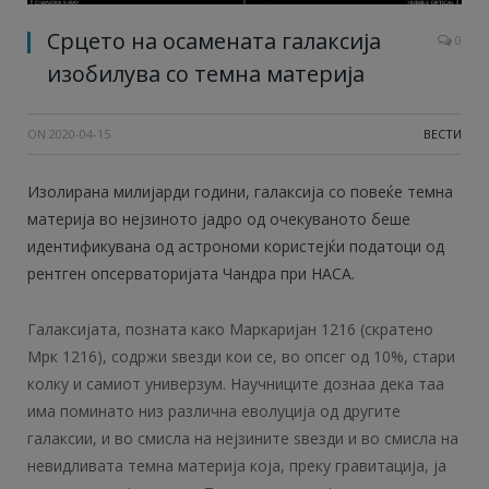
Срцето на осамената галаксија
0
изобилува со темна материја
ON
2020-04-15
ВЕСТИ
Изолирана милијарди години, галаксија со повеќе темна
материја во нејзиното јадро од очекуваното беше
идентификувана од астрономи користејќи податоци од
рентген опсерваторијата Чандра при НАСА.
Галаксијата, позната како Маркаријан 1216 (скратено
Мрк 1216), содржи ѕвезди кои се, во опсег од 10%, стари
колку и самиот универзум. Научниците дознаа дека таа
има поминато низ различна еволуција од другите
галаксии, и во смисла на нејзините ѕвезди и во смисла на
невидливата темна материја која, преку гравитација, ја