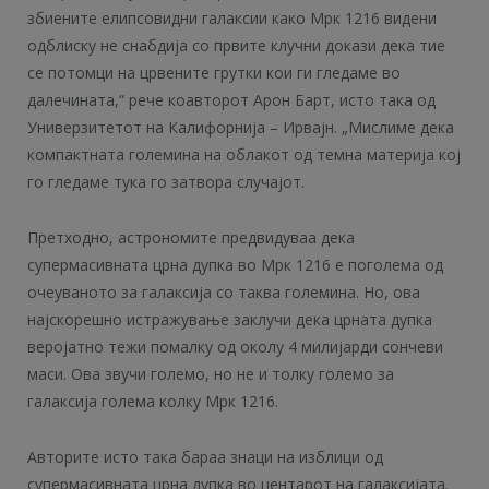
збиените елипсовидни галаксии како Мрк 1216 видени
одблиску не снабдија со првите клучни докази дека тие
се потомци на црвените грутки кои ги гледаме во
далечината,“ рече коавторот Арон Барт, исто така од
Универзитетот на Калифорнија – Ирвајн. „Мислиме дека
компактната големина на облакот од темна материја кој
го гледаме тука го затвора случајот.
Претходно, астрономите предвидуваа дека
супермасивната црна дупка во Мрк 1216 е поголема од
очеуваното за галаксија со таква големина. Но, ова
најскорешно истражување заклучи дека црната дупка
веројатно тежи помалку од околу 4 милијарди сончеви
маси. Ова звучи големо, но не и толку големо за
галаксија голема колку Мрк 1216.
Авторите исто така бараа знаци на изблици од
супермасивната црна дупка во центарот на галаксијата.