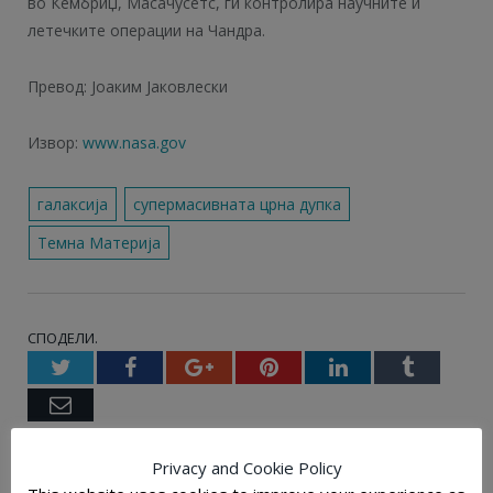
во Кембриџ, Масачусетс, ги контролира научните и
летечките операции на Чандра.
Превод: Јоаким Јаковлески
Извор:
www.nasa.gov
галаксија
супермасивната црна дупка
Темна Материја
СПОДЕЛИ.
Twitter
Facebook
Google+
Pinterest
LinkedIn
Tumbl
Email
Privacy and Cookie Policy
ПОВРЗАНИ ПОСТОВИ