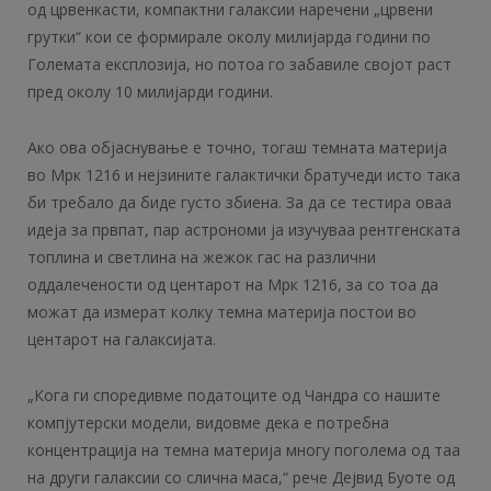
од црвенкасти, компактни галаксии наречени „црвени
грутки“ кои се формирале околу милијарда години по
Големата експлозија, но потоа го забавиле својот раст
пред околу 10 милијарди години.
Ако ова објаснување е точно, тогаш темната материја
во Мрк 1216 и нејзините галактички братучеди исто така
би требало да биде густо збиена. За да се тестира оваа
идеја за првпат, пар астрономи ја изучуваа рентгенската
топлина и светлина на жежок гас на различни
оддалечености од центарот на Мрк 1216, за со тоа да
можат да измерат колку темна материја постои во
центарот на галаксијата.
„Кога ги споредивме податоците од Чандра со нашите
компјутерски модели, видовме дека е потребна
концентрација на темна материја многу поголема од таа
на други галаксии со слична маса,“ рече Дејвид Буоте од