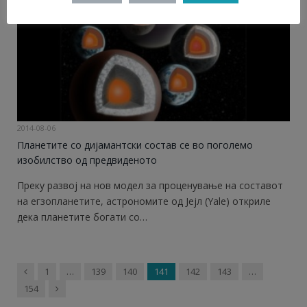
2014-08-06
Планетите со дијамантски состав се во поголемо
изобилство од предвиденото
Преку развој на нов модел за проценување на составот
на егзопланетите, астрономите од Јејл (Yale) откриле
дека планетите богати со…
Previous
1
…
139
140
141
142
143
…
Next
154