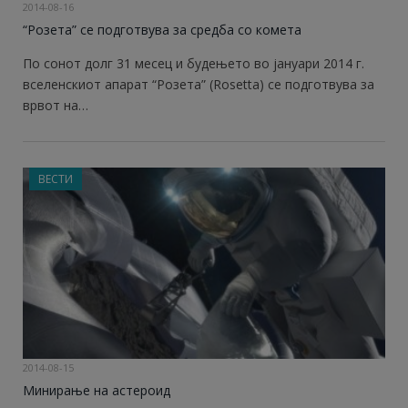
2014-08-16
“Розета” се подготвува за средба со комета
По сонот долг 31 месец и будењето во јануари 2014 г.
вселенскиот апарат “Розета” (Rosetta) се подготвува за
врвот на…
ВЕСТИ
2014-08-15
Минирање на астероид