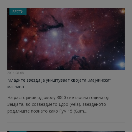
ВЕСТИ
2014-08-08
Младите ѕвезди ја уништуваат својата „мајчинска“
маглина
На растојание од околу 3000 светлосни години од
Земјата, во соѕвездието Едро (Vela), ѕвезденото
родилиште познато како Гум 15 (Gum…