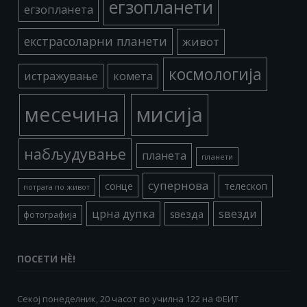
егзопланети
егзопланета
екстрасоларни планети
живот
космологија
истражување
комета
месечина
мисија
набљудување
планета
планети
супернова
сонце
телескоп
потрага по живот
црна дупка
ѕвезди
ѕвезда
фотографија
ПОСЕТИ НÈ!
Секој понеделник, 20 часот во училна 122 на ФЕИТ