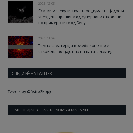
2025-12-03
Слатки молекули, прастаро „гумасто“ јадро и
ѕвездена прашина од супернови откриени
во примероците од Бену
2025-11-26
Темната материја можеби конечно е
откриена во сјајот на нашата галаксија
СЛЕДИ НÈ НА TWITTER
Tweets by @AstroSkopje
НАШ ПРИЈАТЕЛ – ASTRONOMSKI MAGAZIN