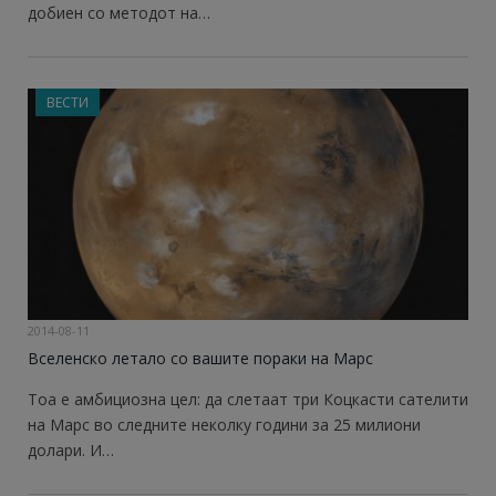
добиен со методот на…
ВЕСТИ
2014-08-11
Вселенско летало со вашите пораки на Марс
Тоа е амбициозна цел: да слетаат три Коцкасти сателити
на Марс во следните неколку години за 25 милиони
долари. И…