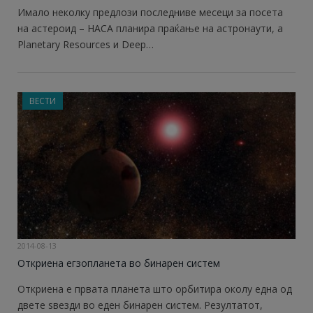
Имало неколку предлози последниве месеци за посета
на астероид – НАСА планира праќање на астронаути, а
Planetary Resources и Deep…
ВЕСТИ
2014-08-13
Откриена егзопланета во бинарен систем
Откриена е првата планета што орбитира околу една од
двете ѕвезди во еден бинарен систем. Резултатот,