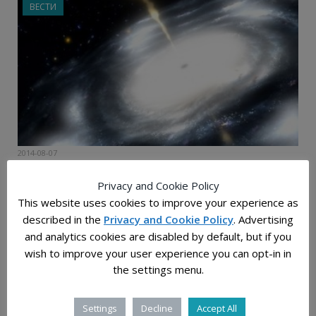
ВЕСТИ
2014-08-07
Дали магнетните полиња на црните дупки привлекуваат
Privacy and Cookie Policy
посилно од гравитацијата?
This website uses cookies to improve your experience as
Често се споменува моќта на гравитацијата која е
described in the
Privacy and Cookie Policy
. Advertising
произведена од страна на црните дупки како резултат на
and analytics cookies are disabled by default, but if you
густата распределеност на материјата…
wish to improve your user experience you can opt-in in
the settings menu.
ВЕСТИ
Settings
Decline
Accept All