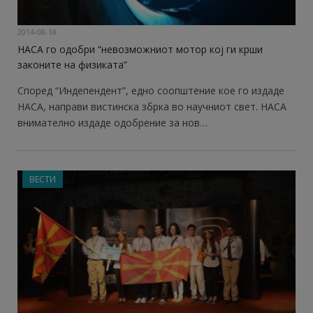
2014-08-18
НАСА го одобри “невозможниот мотор кој ги крши
законите на физиката”
Според “Индепендент”, едно соопштение кое го издаде
НАСА, направи вистинска збрка во научниот свет. НАСА
внимателно издаде одобрение за нов…
ВЕСТИ