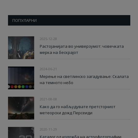
ПОПУЛАРНИ
2025-12-28
Растојанијата во универзумот: човечката
мерка на бескрајот
2024-06-21
Мерење на светлинско загадување: Скалата
на темното небо
2021-08-08
Како да го набљудувате претстојниот
метеорски дожд Персеиди
2020-11-29
Каталог од изложба на астрофотографии