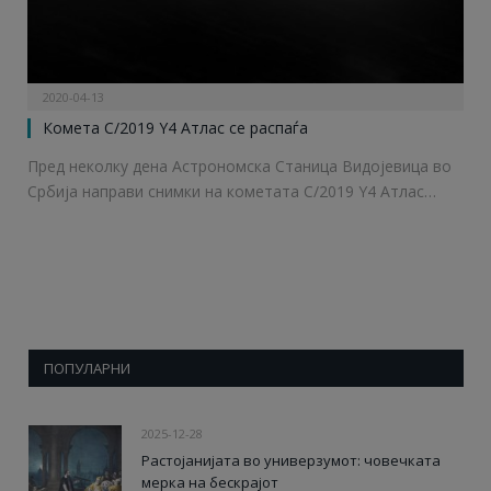
2020-04-13
Комета C/2019 Y4 Атлас се распаѓа
Пред неколку дена Астрономска Станица Видојевица во
Србија направи снимки на кометата C/2019 Y4 Атлас…
ПОПУЛАРНИ
2025-12-28
Растојанијата во универзумот: човечката
мерка на бескрајот