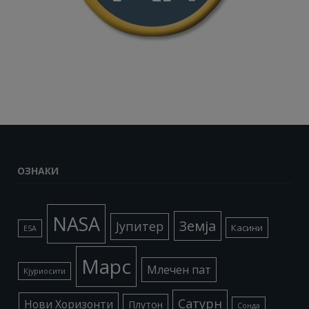
ОЗНАКИ
NASA
Земја
Јупитер
Касини
ESA
Марс
Млечен пат
Кјуриосити
Сатурн
Нови Хоризонти
Плутон
Сонда