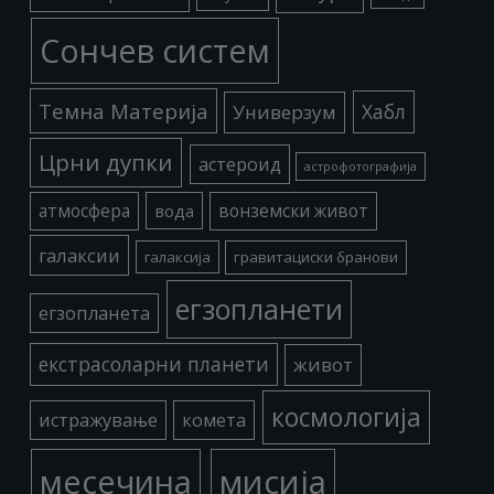
Сончев систем
Темна Материја
Хабл
Универзум
Црни дупки
астероид
астрофотографија
атмосфера
вода
вонземски живот
галаксии
галаксија
гравитациски бранови
егзопланети
егзопланета
екстрасоларни планети
живот
космологија
истражување
комета
месечина
мисија