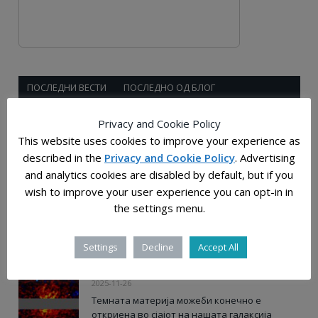
ПОСЛЕДНИ ВЕСТИ
ПОСЛЕДНО ОД БЛОГ
Privacy and Cookie Policy
2025-12-28
This website uses cookies to improve your experience as
Растојанијата во универзумот: човечката
described in the
Privacy and Cookie Policy
. Advertising
мерка на бескрајот
and analytics cookies are disabled by default, but if you
wish to improve your user experience you can opt-in in
2025-12-03
the settings menu.
Слатки молекули, прастаро „гумасто“ јадро и
ѕвездена прашина од супернови откриени
во примероците од Бену
Settings
Decline
Accept All
2025-11-26
Темната материја можеби конечно е
откриена во сјајот на нашата галаксија