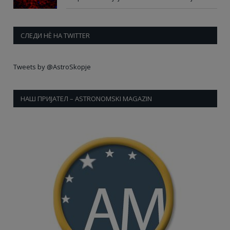
СЛЕДИ НÈ НА TWITTER
Tweets by @AstroSkopje
НАШ ПРИЈАТЕЛ – ASTRONOMSKI MAGAZIN