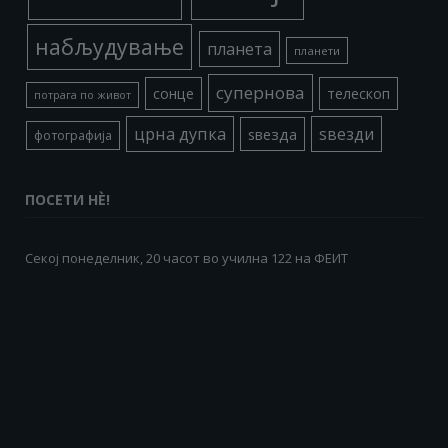
набљудување
планета
планети
супернова
сонце
телескоп
потрага по живот
црна дупка
ѕвезди
ѕвезда
фотографија
ПОСЕТИ НÈ!
Секој понеделник, 20 часот во училна 122 на ФЕИТ