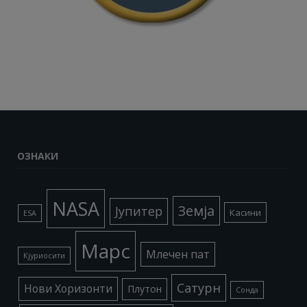
ОЗНАКИ
NASA
Земја
Јупитер
Касини
ESA
Марс
Млечен пат
Кјуриосити
Сатурн
Нови Хоризонти
Плутон
Сонда