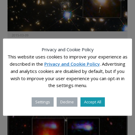
2015-03-09
Хабл забележа супернова која е поделена во 4 слики
преку космичка леќа
Privacy and Cookie Policy
This website uses cookies to improve your experience as
Трилисна детелина може да се најде насекаде: во
described in the
Privacy and Cookie Policy
. Advertising
тревниците, во градините и во шумите. Но,…
and analytics cookies are disabled by default, but if you
wish to improve your user experience you can opt-in in
the settings menu.
ВЕСТИ
Settings
Decline
Accept All