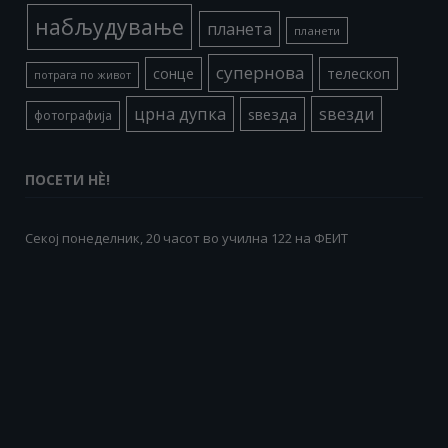
набљудување
планета
планети
супернова
сонце
телескоп
потрага по живот
црна дупка
ѕвезди
ѕвезда
фотографија
ПОСЕТИ НÈ!
Секој понеделник, 20 часот во училна 122 на ФЕИТ