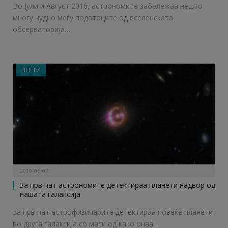
Во Јули и Август 2016, астрономите забележаа нешто
многу чудно меѓу податоците од вселенската
обсерваторија…
ВЕСТИ
2019-06-07
За прв пат астрономите детектираа планети надвор од
нашата галаксија
За прв пат астрофизичарите детектираа повеќе планети
во друга галаксија со маси од како онаа…