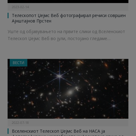
2023-02-14
Телескопот Џејмс Веб фотографирал речиси совршен
Ајнштајнов Прстен
Уште од објавувањето на првите слики од Вселенскиот
Телескоп Џејмс Веб во јули, постојано гледаме…
ВЕСТИ
2022-07-18
Вселенскиот Телескоп Џејмс Веб на НАСА ја