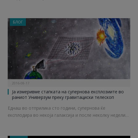
БЛОГ
2016-08-17
Ја измеривме стапката на супернова експлозиите во
раниот Универзум преку гравитациски телескоп
Еднаш во отприлика сто години, супернова ќе
експлодира во некоја галаксија и после неколку недели…