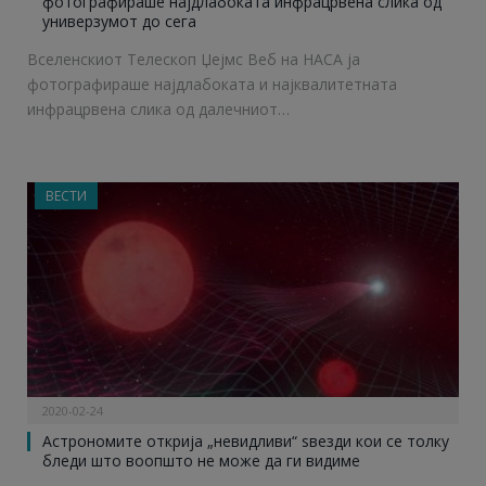
фотографираше најдлабоката инфрацрвена слика од
универзумот до сега
Вселенскиот Телескоп Џејмс Веб на НАСА ја
фотографираше најдлабоката и најквалитетната
инфрацрвена слика од далечниот…
ВЕСТИ
2020-02-24
Астрономите открија „невидливи“ ѕвезди кои се толку
бледи што воопшто не може да ги видиме