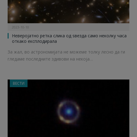
2023-10-10
Неверојатно ретка слика од ѕвезда само неколку часа
откако експлодирала
За жал, во астрономијата не можеме толку лесно да ги
гледаме последните здивови на некоја…
ВЕСТИ