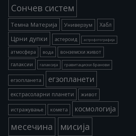
Сончев систем
Темна Материја
Хабл
Универзум
Црни дупки
астероид
астрофотографија
атмосфера
вода
вонземски живот
галаксии
галаксија
гравитациски бранови
егзопланети
егзопланета
екстрасоларни планети
живот
космологија
истражување
комета
месечина
мисија