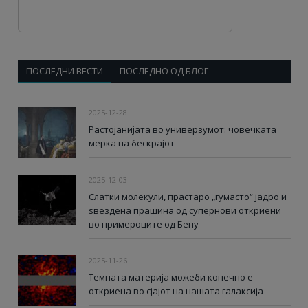
ПОСЛЕДНИ ВЕСТИ
ПОСЛЕДНО ОД БЛОГ
2025-12-28
Растојанијата во универзумот: човечката
мерка на бескрајот
2025-12-03
Слатки молекули, прастаро „гумасто“ јадро и
ѕвездена прашина од супернови откриени
во примероците од Бену
2025-11-26
Темната материја можеби конечно е
откриена во сјајот на нашата галаксија