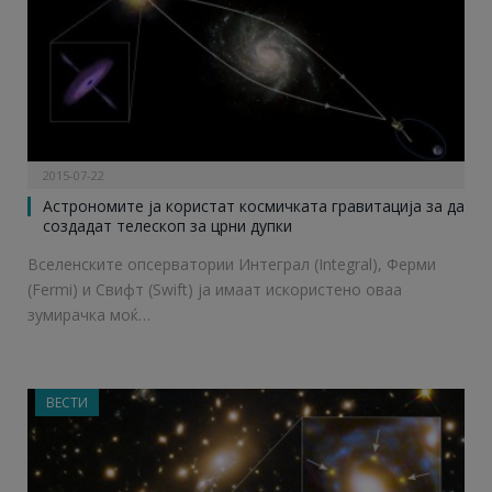
2015-07-22
Астрономите ја користат космичката гравитација за да
создадат телескоп за црни дупки
Вселенските опсерватории Интеграл (Integral), Ферми
(Fermi) и Свифт (Swift) ја имаат искористено оваа
зумирачка моќ…
ВЕСТИ