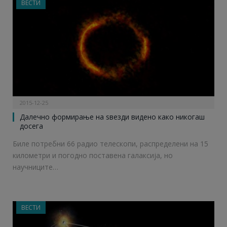
ВЕСТИ
2015-12-25
Далечно формирање на ѕвезди видено како никогаш
досега
Биле потребни 66 радио телескопи, распределени на 15
километри и погодно поставена галаксија, но
научниците…
ВЕСТИ