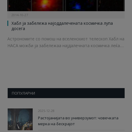
2014-10-27
Хабл ja забележа најоддалечената космичкa лупа
досега
Астрономите со помош на вселенскиот телескоп Хабл на
НАСА можби ја забележаа најдалечната космичка леќа.…
ПОПУЛАРНИ
2025-12-28
Растојанијата во универзумот: човечката
мерка на бескрајот