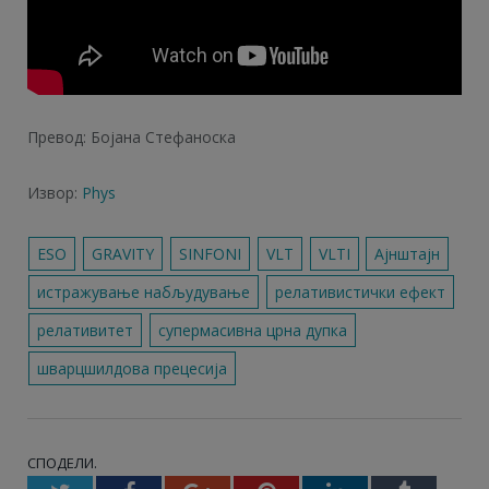
Превод: Бојана Стефаноска
Извор:
Phys
ESO
GRAVITY
SINFONI
VLT
VLTI
Ајнштајн
истражување набљудување
релативистички ефект
релативитет
супермасивна црна дупка
шварцшилдова прецесија
СПОДЕЛИ.