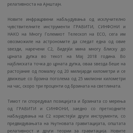
релативноста на Ајнштајн.
Новите инфрацрвени набљудувања од исклучително
чувствителните инструменти ГРАВИТИ, СИНФОНИ и
НАКО на Многу Големиот Телескоп на ЕСО, сега им
овозможиле на астрономите да следат една од овие
ѕвезди, наречени С2, бидејќи мина многу блиску до
црната дупка во текот на Мај 2018 година. Во
најблиската точка до црната дупка, оваа ѕвезда беше на
растојание од помалку од 20 милијарди километри и се
движеше со брзина поголема од 25 милиони километри
на час, скоро три проценти од брзината на светлината.
Тимот ги споредувал позицијата и брзината со мерења
од ГРАВИТИ и СИНФОНИ, заедно со претходните
набљудувања на С2 користејќи други инструменти, со
предвидувањата на Њутновата гравитацијата, општата
релативност и други теории за гравитација. Новите