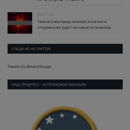
2025-11-26
Темната материја можеби конечно е
откриена во сјајот на нашата галаксија
СЛЕДИ НÈ НА TWITTER
Tweets by @AstroSkopje
НАШ ПРИЈАТЕЛ – ASTRONOMSKI MAGAZIN