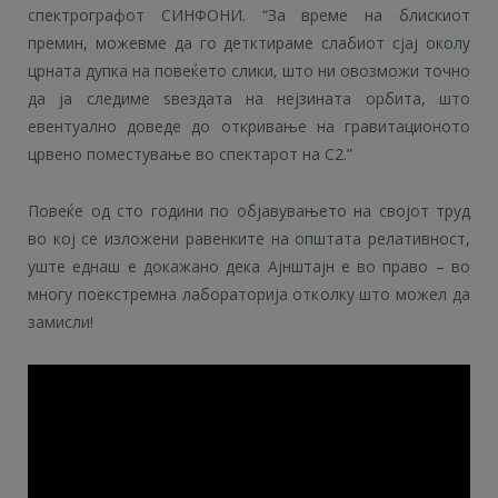
спектрографот СИНФОНИ. “За време на блискиот
премин, можевме да го детктираме слабиот сјај околу
црната дупка на повеќето слики, што ни овозможи точно
да ја следиме ѕвездата на нејзината орбита, што
евентуално доведе до откривање на гравитационото
црвено поместување во спектарот на С2.”
Повеќе од сто години по објавувањето на својот труд
во кој се изложени равенките на општата релативност,
уште еднаш е докажано дека Ајнштајн е во право – во
многу поекстремна лабораторија отколку што можел да
замисли!