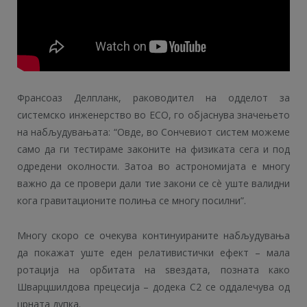
Франсоаз Делпланк, раководител на одделот за
системско инженерство во ЕСО, го објаснува значењето
на набљудувањата: “Овде, во Сончевиот систем можеме
само да ги тестираме законите на физиката сега и под
одредени околности. Затоа во астрономијата е многу
важно да се провери дали тие закони се сè уште валидни
кога гравитационите полиња се многу посилни”.
Многу скоро се очекува континуираните набљудувања
да покажат уште еден релативистички ефект – мала
ротација на орбитата на ѕвездата, позната како
Шварцшилдова прецесија – додека С2 се оддалечува од
црната дупка.