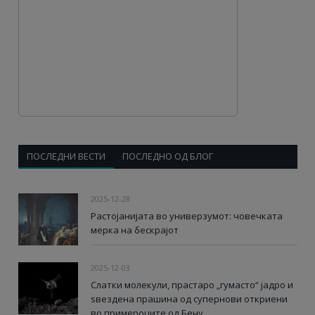
ПОСЛЕДНИ ВЕСТИ
ПОСЛЕДНО ОД БЛОГ
2025-12-28
Растојанијата во универзумот: човечката
мерка на бескрајот
2025-12-03
Слатки молекули, прастаро „гумасто“ јадро и
ѕвездена прашина од супернови откриени
во примероците од Бену