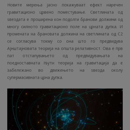
Новите мерења јасно покажуваат ефект наречен
гравитационо црвено поместување. Светлината од
ѕвездата е проширена кон подолги бранови должини од
многу силното гравитационо поле на црната дупка. И
промената на брановата должина на светлината од С2
се согласува токму со она што го предвидува
Ајнштајновата теорија на општа релативност. Ова е прв
пат отстапувањето од предвидувањата на
поедноставната Њутн теорија на гравитација да е
забележано во движењето на ѕвезда околу
супермасивната црна дупка.