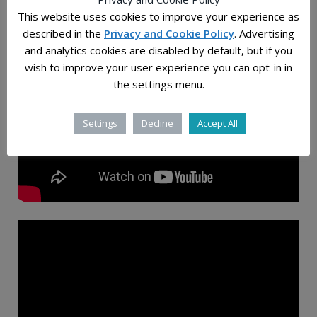
This website uses cookies to improve your experience as
резултат на едно извонредно партнерство.”
described in the
Privacy and Cookie Policy
. Advertising
and analytics cookies are disabled by default, but if you
wish to improve your user experience you can opt-in in
the settings menu.
Settings
Decline
Accept All