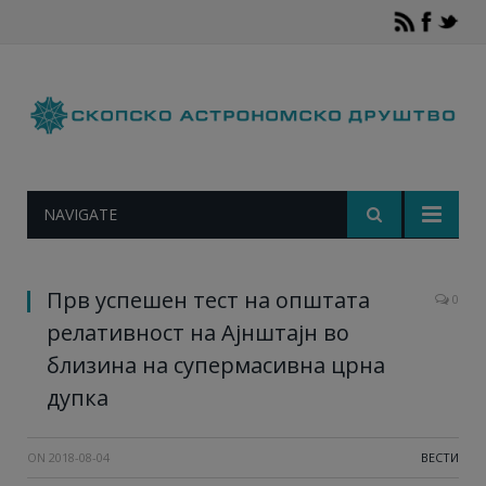
NAVIGATE
Прв успешен тест на општата
0
релативност на Ајнштајн во
близина на супермасивна црна
дупка
ON
2018-08-04
ВЕСТИ