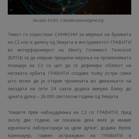
Заслуги: ESO/L. Calçada/spaceengine.org
Тимот го користеше СИНФОНИ за мерење на брзината
на С2 кон и далеку од Земјата и инструментот ГРАВИТИ
во интерферомерот на Многу Големиот Телескоп
(ВЛТИ) за да изврши прецизни мерења на променливата
позиција на С2 со цел да се дефинира обликот на
неговата орбита. ГРАВИТИ создава толку остри слики
што може да ја открие промената во движењето на
ѕвездата на сите 24 саати додека минува близу до
црната дупка – 26 000 светлосни години од Земјата.
“Нашите први набљудувања на С2 со ГРАВИТИ, пред
околу две години, ни покажаа дека веќе ја имаме
идеалната лабораторија за црни дупки”, додава Френк
Ајзенхауер, главен истражувач на ГРАВИТИ и