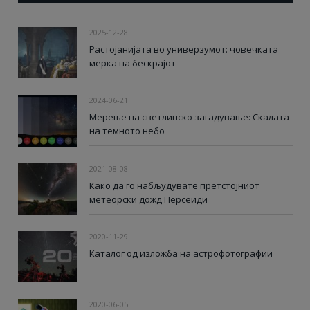
2025-12-28
Растојанијата во универзумот: човечката
мерка на бескрајот
2024-06-21
Мерење на светлинско загадување: Скалата
на темното небо
2021-08-08
Како да го набљудувате претстојниот
метеорски дожд Персеиди
2020-11-29
Каталог од изложба на астрофотографии
2020-06-05