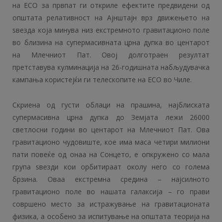
на ЕСО за првпат ги откриле ефектите предвидени од
општата релативност на Ајнштајн врз движењето на
ѕвезда која минува низ екстремното гравитационо поле
во близина на супермасивната црна дупка во центарот
на Млечниот Пат. Овој долготраен резултат
претставува кулминација на 26-годишната набљудувачка
кампања користејќи ги телескопите на ЕСО во Чиле.
Скриена од густи облаци на прашина, најблиската
супермасивна црна дупка до Земјата лежи 26000
светлосни години во центарот на Млечниот Пат. Ова
гравитационо чудовиште, кое има маса четири милиони
пати повеќе од онаа на Сонцето, е опкружено со мала
група ѕвезди кои орбитираат околу него со голема
брзина. Оваа екстремна средина – најсилното
гравитационо поле во нашата галаксија – го прави
совршено место за истражување на гравитационата
физика, а особено за испитување на општата теорија на