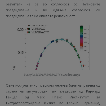
резултати не се во согласност со Њутновите
предвидувања и во одлична согласност со
предвидувањата на општата релативност.
Заслуги: ESO/MPE/GRAVITY колаборација
Овие исклучително прецизни мерења биле направени од
страна на меѓународен тим предводен од Рајнхард
Генцел од Макс Планк Институтот за
Екстратерестријална Физика во Геринг, Германија,