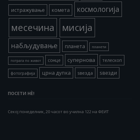
космологија
истражување
комета
месечина
мисија
набљудување
планета
планети
супернова
сонце
телескоп
потрага по живот
црна дупка
ѕвезди
ѕвезда
фотографија
ПОСЕТИ НÈ!
Секој понеделник, 20 часот во училна 122 на ФЕИТ