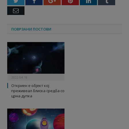
Twitter
Facebook
Google+
Pinterest
LinkedIn
Tumbl
Email
ПОВРЗАНИ ПОСТОВИ
2022-04-18
Откриен е објект кој
преживеал блиска средба со
црна дупка