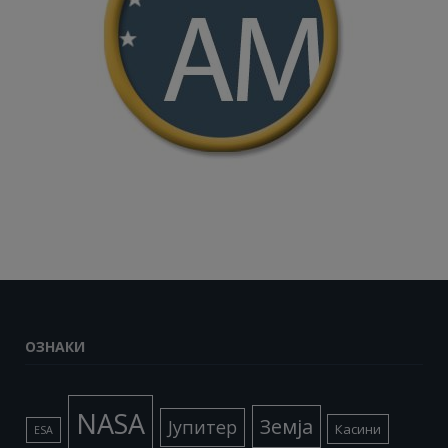
ОЗНАКИ
NASA
Земја
Јупитер
Касини
ESA