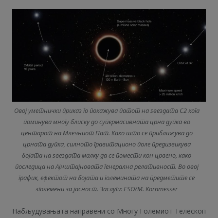
Овој уметнички приказ го покажува патот на ѕвездата С2 кога
поминува многу блиску до супермасивната црна дупка во
центарот на Млечниот Пат. Како што се приближува до
црната дупка, силното гравитационо поле предизвикува
бојата на ѕвездата малку да се помести кон црвено, како
последица на Ајнштајновата генерална релативност. Во овој
график, ефектот на бојата и големината на предметите се
зголемени за јасност. Заслуги: ESO/M. Kornmesser
Набљудувањата направени со Многу Големиот Телескоп