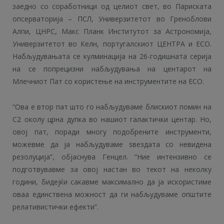
заедно со соработници од целиот свет, во Париската
опсерваторија – ПСЛ, Универзитетот во Греноблови
Алпи, ЦНРС, Макс Планк Институтот за Астрономија,
Универзитетот во Келн, португалскиот ЦЕНТРА и ЕСО.
Набљудувањата се кулминација на 26-годишната серија
на се попрецизни набљудувања на центарот на
Млечниот Пат со користење на инструментите на ЕСО.
“Ова е втор пат што го набљудуваме блискиот помин на
С2 околу црна дупка во нашиот галактички центар. Но,
овој пат, поради многу подобрените инструменти,
можевме да ја набљудуваме ѕвездата со невидена
резолуција”, објаснува Генцел. “Ние интензивно се
подготвувавме за овој настан во текот на неколку
години, бидејќи сакавме максимално да ја искористиме
оваа единствена можност да ги набљудуваме општите
релативистички ефекти”.