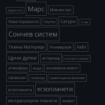
Марс
Млечен пат
Кјуриосити
Сатурн
Нови Хоризонти
Плутон
Сонда
Сончев систем
Темна Материја
Хабл
Универзум
Црни дупки
астероид
астрофотографија
атмосфера
вода
вонземски живот
галаксии
галаксија
гравитациски бранови
егзопланети
егзопланета
екстрасоларни планети
живот