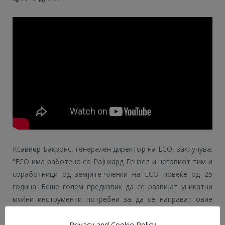
Ксавиер Бакронс, генерален директор на ЕСО, заклучува:
“ЕСО има работено со Рајнхард Гензел и неговиот тим и
соработници од земјите-членки на ЕСО повеќе од 25
година. Беше голем предизвик да се развијат уникатни
моќни инструменти потребни за да се направат овие
деликатни мерења и истите да се пренесат до ВЛТ во
Паранал. Откритието објавено денес е многу возбудлив
Privacy and Cookie Policy