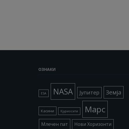
ОЗНАКИ
NASA
Земја
Јупитер
ESA
Марс
Касини
Кјуриосити
Млечен пат
Нови Хоризонти