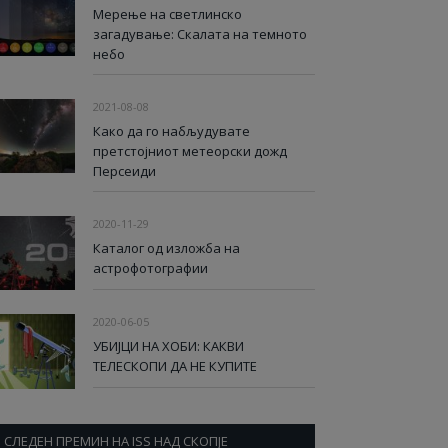
Мерење на светлинско
загадување: Скалата на темното
небо
2021-08-08
Како да го набљудувате
претстојниот метеорски дожд
Персеиди
2020-11-29
Каталог од изложба на
астрофотографии
2020-06-05
УБИЈЦИ НА ХОБИ: КАКВИ
ТЕЛЕСКОПИ ДА НЕ КУПИТЕ
СЛЕДЕН ПРЕМИН НА ISS НАД СКОПЈЕ