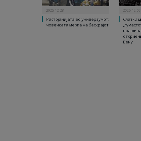
2025-12-28
2025-12-03
Растојанијата во универзумот:
Слатки м
човечката мерка на бескрајот
„гумасто
прашина
откриен
Бену