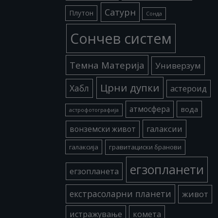
Сатурн
Плутон
Сонда
Сончев систем
Темна Материја
Универзум
Црни дупки
Хабл
астероид
атмосфера
вода
астрофотографија
галаксии
вонземски живот
галаксија
гравитациски бранови
егзопланети
егзопланета
екстрасоларни планети
живот
истражување
комета