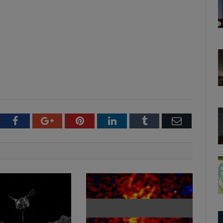
witter
Facebook
Google+
Pinterest
LinkedIn
Tumblr
Email