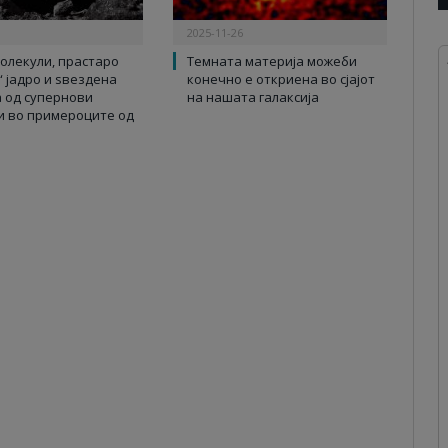
2025-11-26
олекули, прастаро
Темната материја можеби
“ јадро и ѕвездена
конечно е откриена во сјајот
 од супернови
на нашата галаксија
и во примероците од