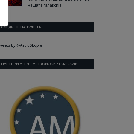
нашата галаксија
СЛЕДИ НÈ НА TWITTER
weets by @AstroSkopje
НАШ ПРИЈАТЕЛ – ASTRONOMSKI MAGAZIN