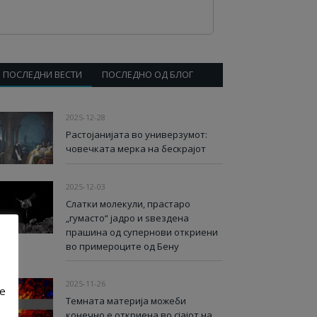
ПОСЛЕДНИ ВЕСТИ
ПОСЛЕДНО ОД БЛОГ
2025-12-28
Растојанијата во универзумот:
човечката мерка на бескрајот
2025-12-03
Слатки молекули, прастаро
„гумасто“ јадро и ѕвездена
прашина од супернови откриени
во примероците од Бену
2025-11-26
ve
Темната материја можеби
конечно е откриена во сјајот на