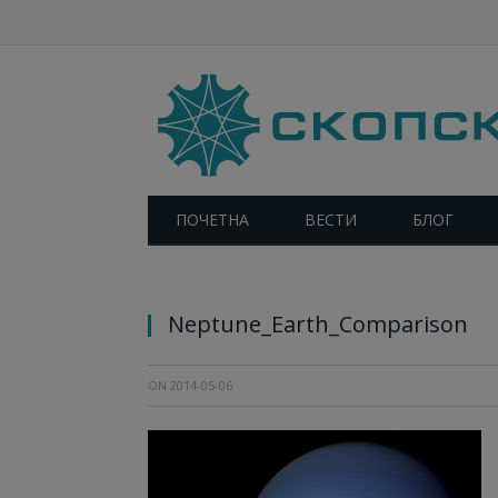
ПОЧЕТНА
ВЕСТИ
БЛОГ
Споредба на дијаметарот на Нептун и Зем
Neptune_Earth_Comparison
ON
2014-05-06