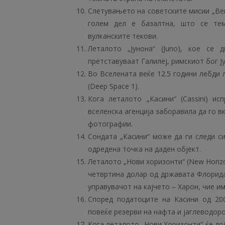
Слетувањето на советските мисии „Вен
голем дел е базалтна, што се те
вулканските текови.
Леталото „Јунона“ (Juno), кое се 
претставуваат Галилеј, римскиот бог Ј
Во Вселената веќе 12.5 години лебди л
(Deep Space 1).
Кога леталото „Касини“ (Cassini) и
вселенска агенција заборавила да го в
фотографии.
Сондата „Касини“ може да ги следи си
одредена точка на даден објект.
Леталото „Нови хоризонти“ (New Horizo
четвртина долар од државата Флорида
управувачот на кајчето – Харон, чие и
Според податоците на Касини од 20
повеќе резерви на нафта и јаглеводоро
Кога леталото „Нови Хоризонти“ ќе дој