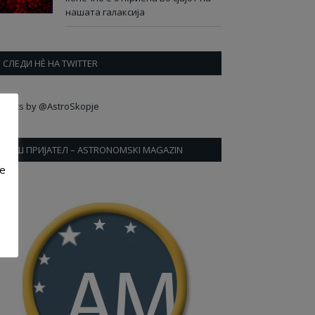
нашата галаксија
СЛЕДИ НÈ НА TWITTER
weets by @AstroSkopje
НАШ ПРИЈАТЕЛ – ASTRONOMSKI MAGAZIN
ve