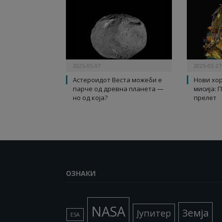
2025-05-07
2025-03-27
Астероидот Веста можеби е
Нови хо
парче од древна планета —
мисија: 
но од која?
прелет
ОЗНАКИ
NASA
Земја
Јупитер
ESA