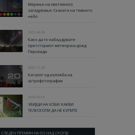
Мерење на светлинско
загадување: Скалата на темното
небо
2021-08-08
Како да го набљудувате
претстојниот метеорски дожд
Персеиди
2020-11-29
Каталог од изложба на
астрофотографии
2020-06-05
УБИЈЦИ НА ХОБИ: КАКВИ
ТЕЛЕСКОПИ ДА НЕ КУПИТЕ
СЛЕДЕН ПРЕМИН НА ISS НАД СКОПЈЕ