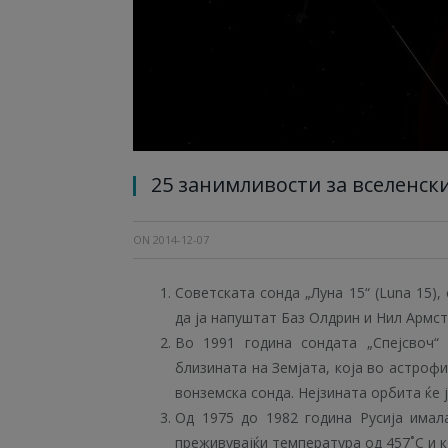
25 занимливости за вселенск
ON
2014-12-07
Советската сонда „Луна 15“ (Luna 15)
да ја напуштат Баз Олдрин и Нил Армст
Во 1991 година сондата „Спејсвоч“
близината на Земјата, која во астроф
вонземска сонда. Нејзината орбита ќе ј
Од 1975 до 1982 година Русија имал
преживувајќи температура од 457˚C и 