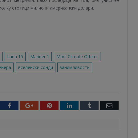
ориот метрички. Како последица на тоа, бил уништен
колку стотици милиони американски долари.
o
Luna 15
Mariner 1
Mars Climate Orbiter
енера
вселенски сонди
занимливости
witter
Facebook
Google+
Pinterest
LinkedIn
Tumblr
Email