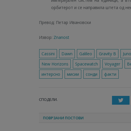
империјален систем на единици, а вт
орбитерот и се направила штета од не
Превод: Петар Ивановски
Извор:
Znanost
Cassini
Dawn
Galileo
Gravity B
Jun
New Horizons
Spacewatch
Voyager
В
интерсно
мисии
сонди
факти
СПОДЕЛИ.
T
ПОВРЗАНИ ПОСТОВИ