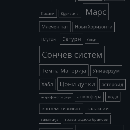
Марс
Касини
Кјуриосити
Млечен пат
Нови Хоризонти
Сатурн
Плутон
Сонда
Сончев систем
Темна Материја
Универзум
Црни дупки
Хабл
астероид
атмосфера
вода
астрофотографија
галаксии
вонземски живот
галаксија
гравитациски бранови