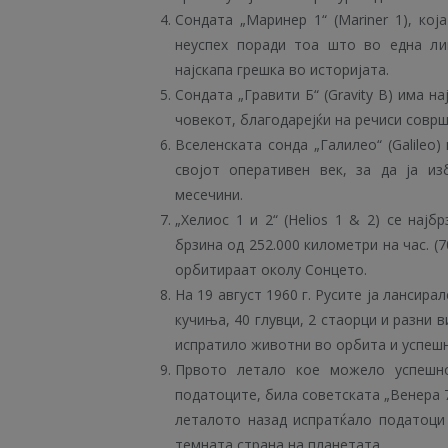
Сондата „Маринер 1“ (Mariner 1), ко
неуспех поради тоа што во една ли
најскапа грешка во историјата.
Сондата „Гравити Б“ (Gravity B) има 
човекот, благодарејќи на речиси совр
Вселенската сонда „Галилео“ (Galileo
својот оперативен век, за да ја из
месечини.
„Хелиос 1 и 2“ (Helios 1 & 2) се нај
брзина од 252.000 километри на час. (7
орбитираат околу Сонцето.
На 19 август 1960 г. Русите ја лансирал
кучиња, 40 глувци, 2 стаорци и разни 
испратило животни во орбита и успешн
Првото летало кое можело успешно
податоците, била советската „Венера 7
леталото назад испратќало податоци
темната страна на планетата.