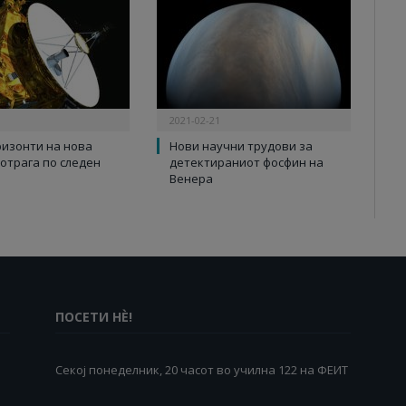
2021-02-21
ризонти на нова
Нови научни трудови за
Потрага по следен
детектираниот фосфин на
Венера
ПОСЕТИ НÈ!
Секој понеделник, 20 часот во училна 122 на ФЕИТ