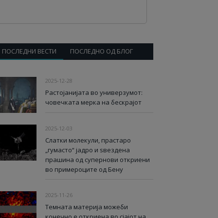
ПОСЛЕДНИ ВЕСТИ
ПОСЛЕДНО ОД БЛОГ
2025-12-28
Растојанијата во универзумот:
човечката мерка на бескрајот
2025-12-03
Слатки молекули, прастаро
„гумасто“ јадро и ѕвездена
прашина од супернови откриени
во примероците од Бену
2025-11-26
Темната материја можеби
конечно е откриена во сјајот на