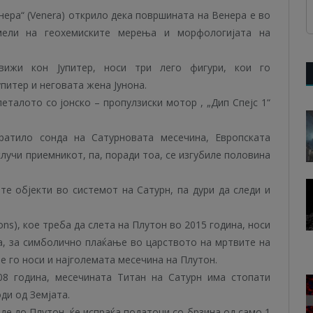
ера“ (Venera) открило дека површината на Венера е во
мели на геохемиските мерења и морфологијата на
движи кон Јупитер, носи три лего фигури, кои го
упитер и неговата жена Јунона.
еталото со јонскo – пропулзиски мотор , „Дип Спејс 1“
спратило сонда на Сатурновата месечина, Европската
клучи приемникот, па, поради тоа, се изгубиле половина
те објекти во системот на Сатурн, па дури да следи и
ns), кое треба да слета на Плутон во 2015 година, носи
, за симболично плаќање во царството на мртвите на
ме го носи и најголемата месечина на Плутон.
08 година, месечината Титан на Сатурн има стопати
ди од Земјата.
де до Плутон, ќе испраќа податоци со брзина од само 1