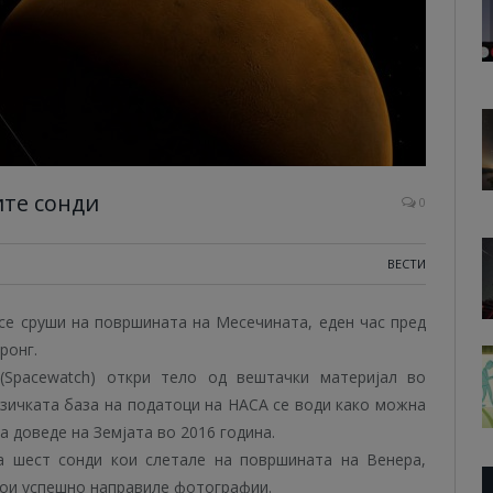
ите сонди
0
ВЕСТИ
, се сруши на површината на Месечината, еден час пред
ронг.
 (Spacewatch) откри тело од вештачки материјал во
изичката база на податоци на НАСА се води како можна
а доведе на Земјата во 2016 година.
а шест сонди кои слетале на површината на Венера,
кои успешно направиле фотографии.