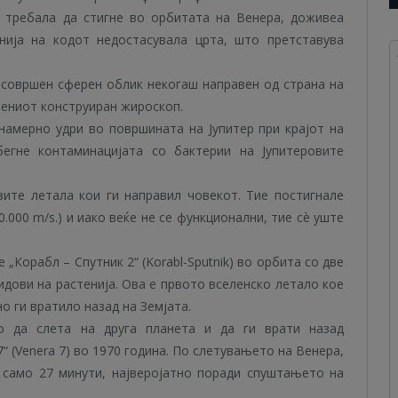
ја требала да стигне во орбитата на Венера, доживеа
нија на кодот недостасувала црта, што претставува
најсовршен сферен облик некогаш направен од страна на
шениот конструиран жироскоп.
) намерно удри во површината на Јупитер при крајот на
бегне контаминацијата со бактерии на Јупитеровите
брзите летала кои ги направил човекот. Тие постигнале
0.000 m/s.) и иако веќе не се функционални, тие сè уште
е „Корабл – Спутник 2“ (Korabl-Sputnik) во орбита со две
видови на растенија. Ова е првото вселенско летало кое
о ги вратило назад на Земјата.
 да слета на друга планета и да ги врати назад
“ (Venera 7) во 1970 година. По слетувањето на Венера,
 само 27 минути, најверојатно поради спуштањето на