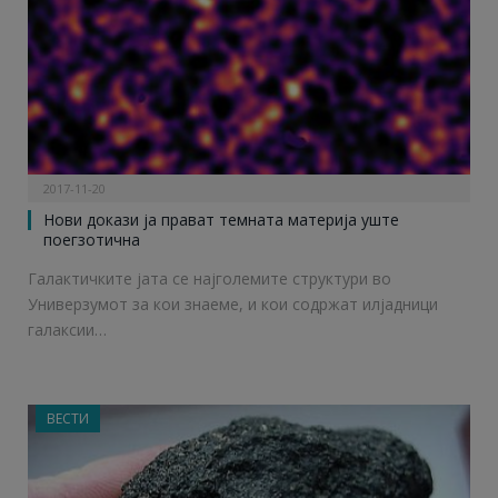
2017-11-20
Нови докази ја прават темната материја уште
поегзотична
Галактичките јата се најголемите структури во
Универзумот за кои знаеме, и кои содржат илјадници
галаксии…
ВЕСТИ