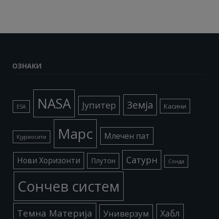
ОЗНАКИ
NASA
Земја
Јупитер
Касини
ESA
Марс
Млечен пат
Кјуриосити
Сатурн
Нови Хоризонти
Плутон
Сонда
Сончев систем
Темна Материја
Хабл
Универзум