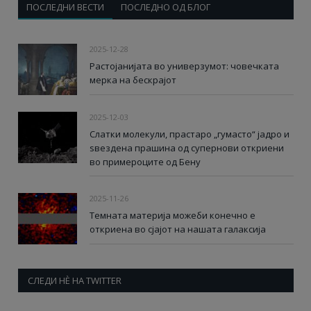
ПОСЛЕДНИ ВЕСТИ
ПОСЛЕДНО ОД БЛОГ
2025-12-28
Растојанијата во универзумот: човечката
мерка на бескрајот
2025-12-03
Слатки молекули, прастаро „гумасто“ јадро и
ѕвездена прашина од супернови откриени
во примероците од Бену
2025-11-26
Темната материја можеби конечно е
откриена во сјајот на нашата галаксија
СЛЕДИ НÈ НА TWITTER