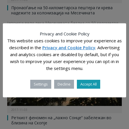
Пронаоѓање на 50-километарска пештера ги крева
надежите за колонизација на Месечината
Јапонија вели дека Месечевата бездна со 50 километри
должина и 100 метри широчина би можела…
Privacy and Cookie Policy
This website uses cookies to improve your experience as
described in the
Privacy and Cookie Policy
. Advertising
БЛОГ
and analytics cookies are disabled by default, but if you
wish to improve your user experience you can opt-in in
the settings menu.
Settings
Decline
Accept All
2017-11-03
Реткиот феномен на „лажно Сонце“ забележан во
близина на Скопје