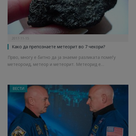
2017-11-15
Како да препознаете метеорит во 7 чекори?
Прво, многу е битно да ја знаеме разликата помеѓу
метеороид, метеор и метеорит. Метеорид е…
ВЕСТИ