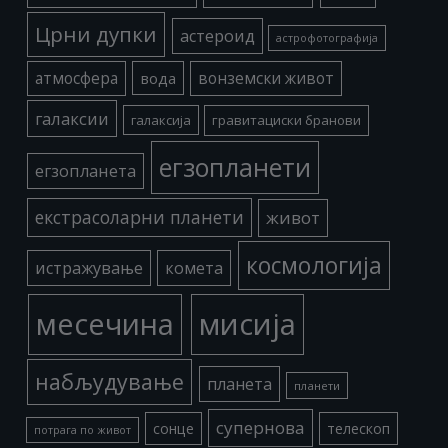
Црни дупки
астероид
астрофотографија
атмосфера
вода
вонземски живот
галаксии
галаксија
гравитациски бранови
егзопланети
егзопланета
екстрасоларни планети
живот
космологија
истражување
комета
месечина
мисија
набљудување
планета
планети
супернова
сонце
телескоп
потрага по живот