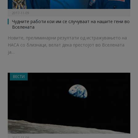
2017-11-09
Чудните работи кои им се случуваат на нашите гени во
Вселената
Новите, прелиминарни резултати од истражувањето на
НАСА со близнаци, велат дека престојот во Вселената
ја…
ВЕСТИ
2017-11-06