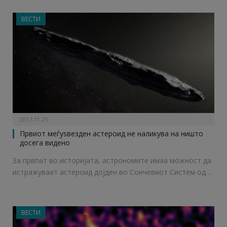
ВЕСТИ
2017-11-21
Првиот меѓуѕвезден астероид не наликува на ништо
досега видено
За првпат во историјата, астрономите имаа можност да
истражуваат астероид дојден во Сончевиот Систем од…
ВЕСТИ