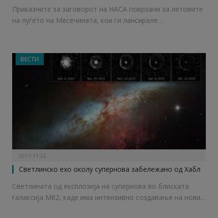
Приказните за заговорот на НАСА поврзани за летовите
на луѓето на Месечината, кои ги лансирале…
ВЕСТИ
2017-11-22
Светлинско ехо околу супернова забележано од Хабл
Светлината од експлозија на супернова во блиската
галаксија М82, каде има интензивно создавање на нови…