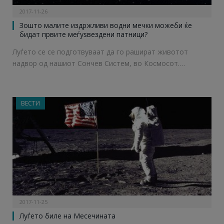
2017-11-26
Зошто малите издржливи водни мечки можеби ќе
бидат првите меѓуѕвездени патници?
Луѓето се се подготвуваат да го рашират животот
надвор од нашиот Сончев Систем, во Космосот.…
ВЕСТИ
2017-11-25
Луѓето биле на Месечината