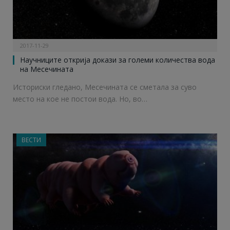
2017-11-29
Научниците открија докази за големи количества вода
на Месечината
Историски гледано, Месечината се сметала за суво
место на кое не постои вода. Но, во…
ВЕСТИ