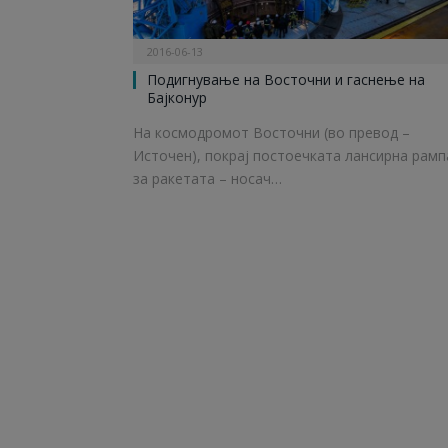
2016-06-13
Подигнување на Восточни и гаснење на
Бајконур
На космодромот Восточни (во превод –
Источен), покрај постоечката лансирна рамп
за ракетата – носач…