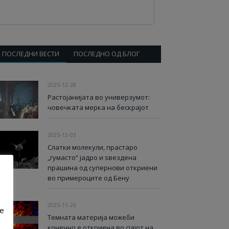
ПОСЛЕДНИ ВЕСТИ
ПОСЛЕДНО ОД БЛОГ
2025-12-28
Растојанијата во универзумот:
човечката мерка на бескрајот
2025-12-03
Слатки молекули, прастаро
„гумасто“ јадро и ѕвездена
прашина од супернови откриени
во примероците од Бену
2025-11-26
ve
Темната материја можеби
конечно е откриена во сјајот на