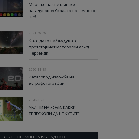
Мерење на светлинско
загадување: Скалата на темното
небо
2021-08-08
Како да го набљудувате
претстојниот метеорски дожд
Персеиди
2020-11-29
Каталог од изложба на
астрофотографии
2020-06-05
УБИЈЦИ НА ХОБИ: КАКВИ
ТЕЛЕСКОПИ ДА НЕ КУПИТЕ
СЛЕДЕН ПРЕМИН НА ISS НАД СКОПЈЕ