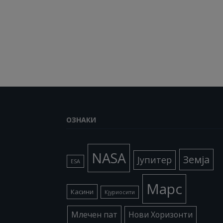
ОЗНАКИ
NASA
Земја
Јупитер
ESA
Марс
Касини
Кјуриосити
Млечен пат
Нови Хоризонти