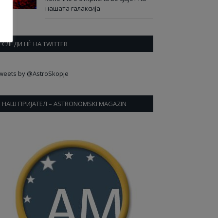
нашата галаксија
СЛЕДИ НÈ НА TWITTER
weets by @AstroSkopje
НАШ ПРИЈАТЕЛ – ASTRONOMSKI MAGAZIN