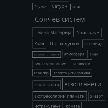
Сатурн
Плутон
Сонда
Сончев систем
Темна Материја
Универзум
Црни дупки
Хабл
астероид
атмосфера
вода
астрофотографија
галаксии
вонземски живот
галаксија
гравитациски бранови
егзопланети
егзопланета
екстрасоларни планети
живот
истражување
комета