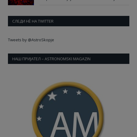
СЛЕДИ НÈ НА TWITTER
Tweets by @AstroSkopje
НАШ ПРИЈАТЕЛ – ASTRONOMSKI MAGAZIN