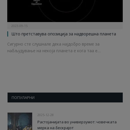
2023-09-15
Што претставува опозиција за надворешна планета
Сигурно сте слушнале дека најдобро време за
набљудување на некоја планета е кога таа е…
ПОПУЛАРНИ
2025-12-28
Растојанијата во универзумот: човечката
мерка на бескрајот