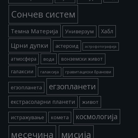
Сончев систем
Темна Материја
Хабл
Универзум
Црни дупки
астероид
астрофотографија
атмосфера
вода
вонземски живот
галаксии
галаксија
гравитациски бранови
егзопланети
егзопланета
екстрасоларни планети
живот
космологија
истражување
комета
месечина
мисија