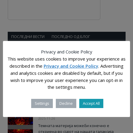
ПОСЛЕДНИ ВЕСТИ
ПОСЛЕДНО ОД БЛОГ
Privacy and Cookie Policy
2025-12-28
This website uses cookies to improve your experience as
Растојанијата во универзумот: човечката
described in the
Privacy and Cookie Policy
. Advertising
мерка на бескрајот
and analytics cookies are disabled by default, but if you
wish to improve your user experience you can opt-in in
2025-12-03
the settings menu.
Слатки молекули, прастаро „гумасто“ јадро и
ѕвездена прашина од супернови откриени
во примероците од Бену
Settings
Decline
Accept All
2025-11-26
Темната материја можеби конечно е
откриена во сјајот на нашата галаксија