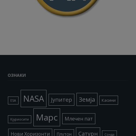
ОЗНАКИ
NASA
Земја
Јупитер
Касини
ESA
Марс
Млечен пат
Кјуриосити
Сатурн
Нови Хоризонти
Плутон
Сонда