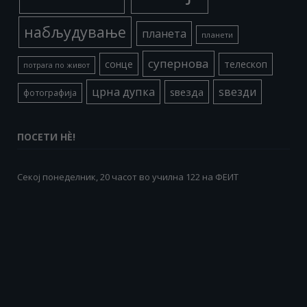
набљудување
планета
планети
супернова
сонце
телескоп
потрага по живот
црна дупка
ѕвезди
ѕвезда
фотографија
ПОСЕТИ НÈ!
Секој понеделник, 20 часот во училна 122 на ФЕИТ