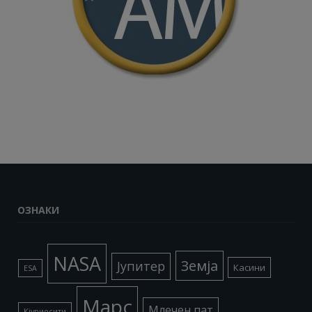
ОЗНАКИ
NASA
Земја
Јупитер
Касини
ESA
Марс
Млечен пат
Кјуриосити