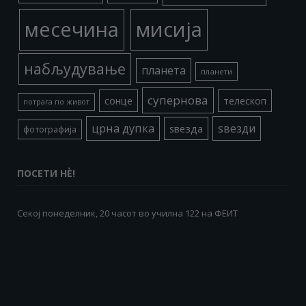
месечина
мисија
набљудување
планета
планети
супернова
сонце
телескоп
потрага по живот
црна дупка
ѕвезди
ѕвезда
фотографија
ПОСЕТИ НÈ!
Секој понеделник, 20 часот во училна 122 на ФЕИТ