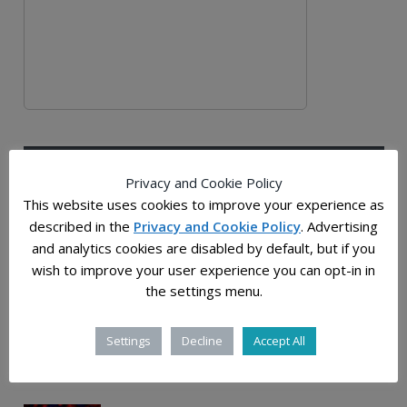
ПОСЛЕДНИ ВЕСТИ
ПОСЛЕДНО ОД БЛОГ
Privacy and Cookie Policy
This website uses cookies to improve your experience as
2025-12-28
described in the
Privacy and Cookie Policy
. Advertising
Растојанијата во универзумот: човечката
and analytics cookies are disabled by default, but if you
мерка на бескрајот
wish to improve your user experience you can opt-in in
the settings menu.
2025-12-03
Слатки молекули, прастаро „гумасто“ јадро и
Settings
Decline
Accept All
ѕвездена прашина од супернови откриени
во примероците од Бену