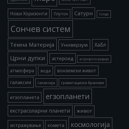
Сатурн
Нови Хоризонти
Плутон
Сонда
Сончев систем
Темна Материја
Хабл
Универзум
Црни дупки
астероид
астрофотографија
атмосфера
вода
вонземски живот
галаксии
галаксија
гравитациски бранови
егзопланети
егзопланета
екстрасоларни планети
живот
космологија
истражување
комета