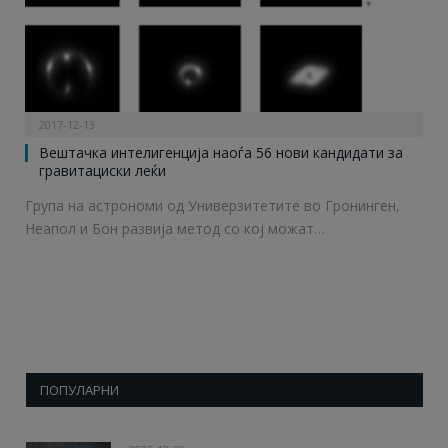
2017-12-13
Вештачка интелигенција наоѓа 56 нови кандидати за
гравитациски леќи
Група на астрономи од Универзитетите во Гронинген,
Неапол и Бон развија метод со кој можат…
ПОПУЛАРНИ