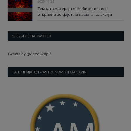
2025-11-26
Темната материја можеби конечно е
откриена во сјајот на нашата галаксија
СЛЕДИ НÈ НА TWITTER
Tweets by @AstroSkopje
НАШ ПРИЈАТЕЛ – ASTRONOMSKI MAGAZIN