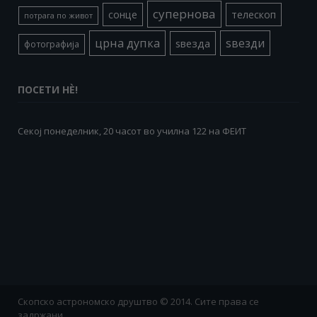
супернова
сонце
телескоп
потрага по живот
црна дупка
ѕвезди
ѕвезда
фотографија
ПОСЕТИ НÈ!
Секој понеделник, 20 часот во училна 122 на ФЕИТ
Скопско астрономско друштво © 2014. Сите права се
задржани.