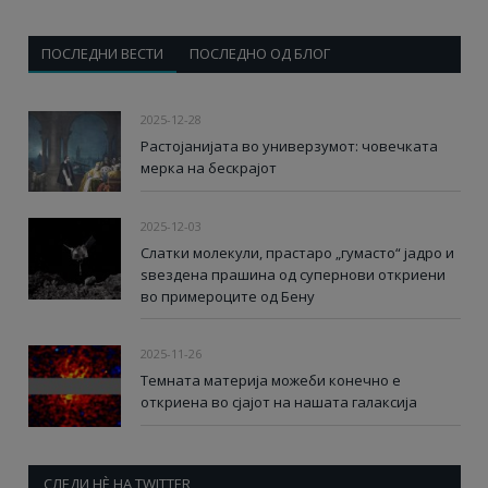
ПОСЛЕДНИ ВЕСТИ
ПОСЛЕДНО ОД БЛОГ
2025-12-28
Растојанијата во универзумот: човечката
мерка на бескрајот
2025-12-03
Слатки молекули, прастаро „гумасто“ јадро и
ѕвездена прашина од супернови откриени
во примероците од Бену
2025-11-26
Темната материја можеби конечно е
откриена во сјајот на нашата галаксија
СЛЕДИ НÈ НА TWITTER