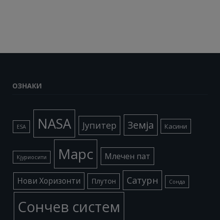
ОЗНАКИ
NASA
Земја
Јупитер
Касини
ESA
Марс
Млечен пат
Кјуриосити
Сатурн
Нови Хоризонти
Плутон
Сонда
Сончев систем