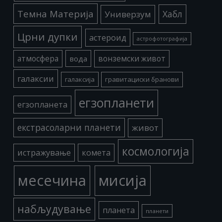
Темна Материја
Хабл
Универзум
Црни дупки
астероид
астрофотографија
атмосфера
вода
вонземски живот
галаксии
галаксија
гравитациски бранови
егзопланети
егзопланета
екстрасоларни планети
живот
космологија
истражување
комета
месечина
мисија
набљудување
планета
планети