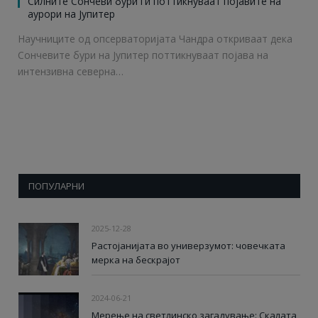
Силните Сончеви бури ги поттикнуваат појавите на
аурори на Јупитер
Научниците од опсерваторијата Чандра откриваат дека
Сончевите бури на Јупитер поттикнуваат појава на
интензивна северна…
ПОПУЛАРНИ
2025-12-28
Растојанијата во универзумот: човечката
мерка на бескрајот
2024-06-21
Мерење на светлинско загадување: Скалата