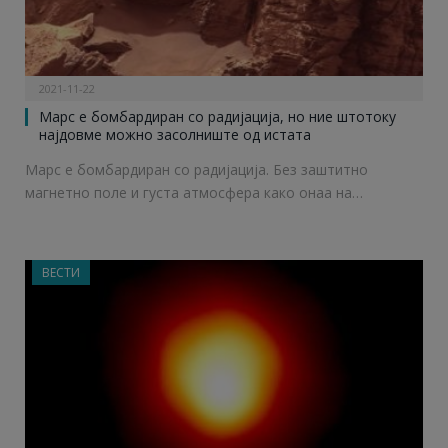
2021-11-22
Марс е бомбардиран со радијација, но ние штотоку
најдовме можно засолниште од истата
Марс е бомбардиран со радијација. Без зaштитно
магнетно поле и густа атмосфера како онаа на…
ВЕСТИ