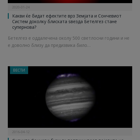
2020-01-24
Какви ќе бидат ефектите врз Земјата и Сончевиот
Систем доколку блиската ѕвезда Бетелгез стане
супернова?
Бетелгез е оддалечена околу 500 светлосни години и не
е доволно близу да предизвика било…
ВЕСТИ
2016-04-12