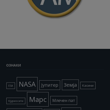
ОЗНАКИ
NASA
Земја
Јупитер
Касини
ESA
Марс
Млечен пат
Кјуриосити