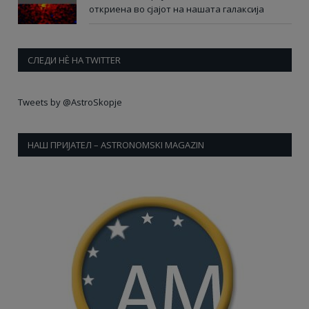
откриена во сјајот на нашата галаксија
СЛЕДИ НÈ НА TWITTER
Tweets by @AstroSkopje
НАШ ПРИЈАТЕЛ – ASTRONOMSKI MAGAZIN