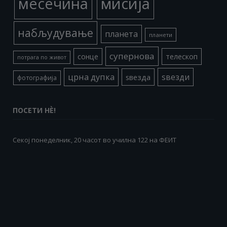
месечина
мисија
набљудување
планета
планети
супернова
сонце
телескоп
потрага по живот
црна дупка
ѕвезди
ѕвезда
фотографија
ПОСЕТИ НÈ!
Секој понеделник, 20 часот во училна 122 на ФЕИТ