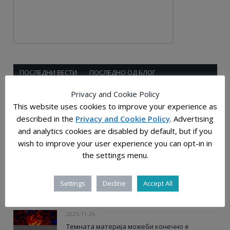
ПОСЛЕДНИ ВЕСТИ
ПОСЛЕДНО ОД БЛОГ
Privacy and Cookie Policy
2025-12-28
This website uses cookies to improve your experience as
Растојанијата во универзумот: човечката
described in the
Privacy and Cookie Policy
. Advertising
мерка на бескрајот
and analytics cookies are disabled by default, but if you
wish to improve your user experience you can opt-in in
2025-12-03
the settings menu.
Слатки молекули, прастаро „гумасто“ јадро и
ѕвездена прашина од супернови откриени
Settings
Decline
Accept All
во примероците од Бену
2025-11-26
Темната материја можеби конечно е