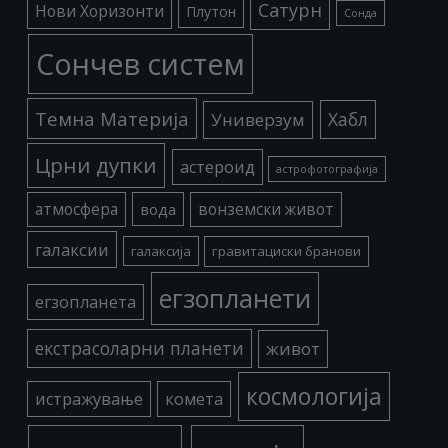
Сатурн
Нови Хоризонти
Плутон
Сонда
Сончев систем
Темна Материја
Хабл
Универзум
Црни дупки
астероид
астрофотографија
атмосфера
вода
вонземски живот
галаксии
галаксија
гравитациски бранови
егзопланети
егзопланета
екстрасоларни планети
живот
космологија
истражување
комета