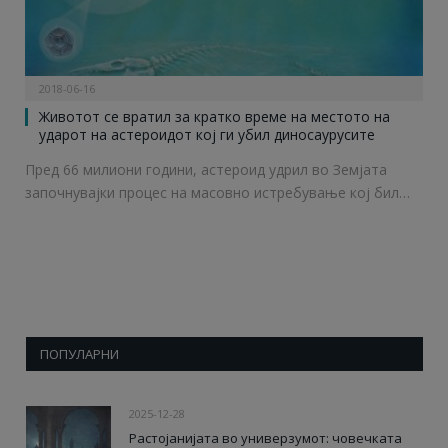
2018-06-16
Животот се вратил за кратко време на местото на
ударот на астероидот кој ги убил диносаурусите
Пред 66 милиони години, астероид удрил во Земјата
започнувајки процес на масовно истребување кој бил…
ПОПУЛАРНИ
2025-12-28
Растојанијата во универзумот: човечката