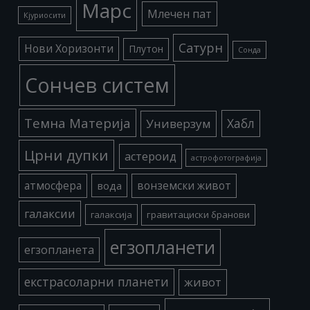
Марс
Млечен пат
Кјуриосити
Сатурн
Нови Хоризонти
Плутон
Сонда
Сончев систем
Темна Материја
Хабл
Универзум
Црни дупки
астероид
астрофотографија
атмосфера
вода
вонземски живот
галаксии
галаксија
гравитациски бранови
егзопланети
егзопланета
екстрасоларни планети
живот