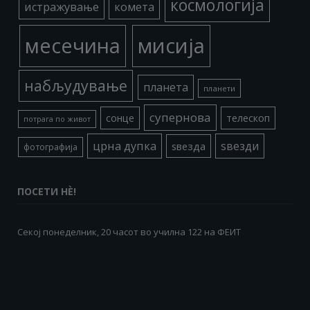
космологија
истражување
комета
месечина
мисија
набљудување
планета
планети
супернова
сонце
телескоп
потрага по живот
црна дупка
ѕвезди
ѕвезда
фотографија
ПОСЕТИ НÈ!
Секој понеделник, 20 часот во училна 122 на ФЕИТ