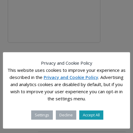
ПОСЛЕДНИ ВЕСТИ
ПОСЛЕДНО ОД БЛОГ
Privacy and Cookie Policy
This website uses cookies to improve your experience as
described in the
Privacy and Cookie Policy
. Advertising
2025-12-28
and analytics cookies are disabled by default, but if you
Растојанијата во универзумот: човечката
мерка на бескрајот
wish to improve your user experience you can opt-in in
the settings menu.
2025-12-03
Слатки молекули, прастаро „гумасто“ јадро и
Settings
Decline
Accept All
ѕвездена прашина од супернови откриени
во примероците од Бену