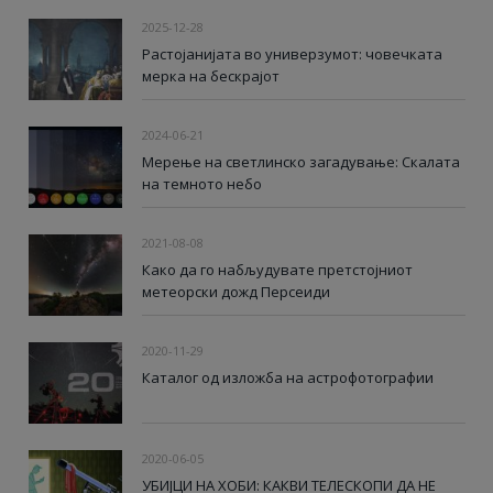
2025-12-28
Растојанијата во универзумот: човечката
мерка на бескрајот
2024-06-21
Мерење на светлинско загадување: Скалата
на темното небо
2021-08-08
Како да го набљудувате претстојниот
метеорски дожд Персеиди
2020-11-29
Каталог од изложба на астрофотографии
2020-06-05
УБИЈЦИ НА ХОБИ: КАКВИ ТЕЛЕСКОПИ ДА НЕ