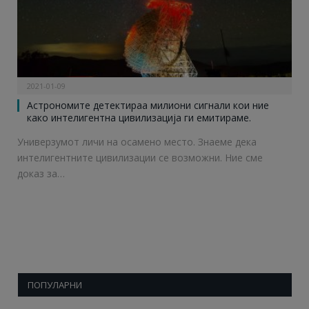
2021-01-09
Астрономите детектираа милиони сигнали кои ние
како интелигентна цивилизација ги емитираме.
Универзумот личи на осамено место. Знаеме дека
интелигентните цивилизации се возможни. Ние сме
доказ за…
ПОПУЛАРНИ