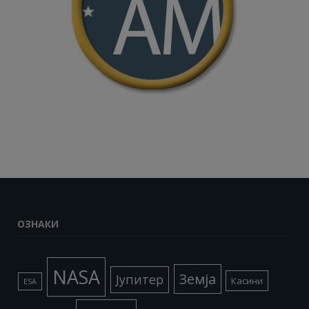
ОЗНАКИ
NASA
Земја
Јупитер
Касини
ESA