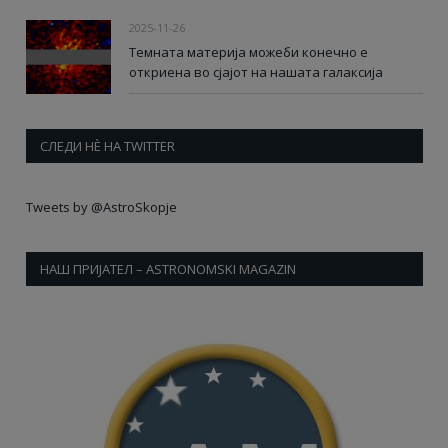
2025-11-26
Темната материја можеби конечно е
откриена во сјајот на нашата галаксија
СЛЕДИ НÈ НА TWITTER
Tweets by @AstroSkopje
НАШ ПРИЈАТЕЛ – ASTRONOMSKI MAGAZIN