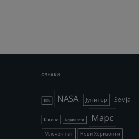
ОЗНАКИ
NASA
Земја
Јупитер
ESA
Марс
Касини
Кјуриосити
Млечен пат
Нови Хоризонти