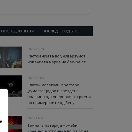
ПОСЛЕДНИ ВЕСТИ
ПОСЛЕДНО ОД БЛОГ
2025-12-28
Растојанијата во универзумот:
човечката мерка на бескрајот
2025-12-03
Слатки молекули, прастаро
„гумасто“ јадро и ѕвездена
прашина од супернови откриени
во примероците од Бену
2025-11-26
ve
Темната материја можеби
конечно е откриена во сјајот на