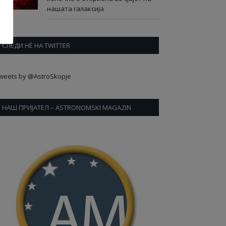
нашата галаксија
СЛЕДИ НÈ НА TWITTER
weets by @AstroSkopje
НАШ ПРИЈАТЕЛ – ASTRONOMSKI MAGAZIN