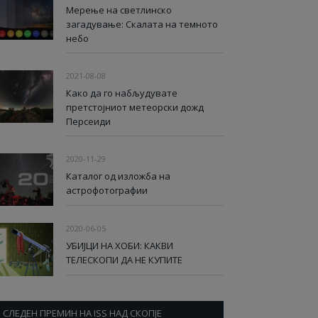
Мерење на светлинско
загадување: Скалата на темното
небо
2021-08-08
Како да го набљудувате
претстојниот метеорски дожд
Персеиди
2020-11-29
Каталог од изложба на
астрофотографии
2020-06-05
УБИЈЦИ НА ХОБИ: КАКВИ
ТЕЛЕСКОПИ ДА НЕ КУПИТЕ
СЛЕДЕН ПРЕМИН НА ISS НАД СКОПЈЕ