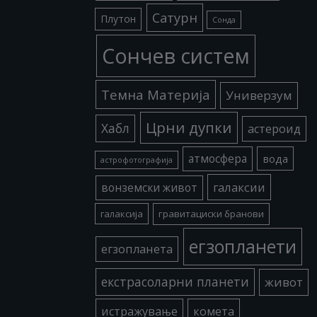
Сатурн
Плутон
Сонда
Сончев систем
Темна Материја
Универзум
Црни дупки
Хабл
астероид
атмосфера
вода
астрофотографија
галаксии
вонземски живот
галаксија
гравитациски бранови
егзопланети
егзопланета
екстрасоларни планети
живот
истражување
комета