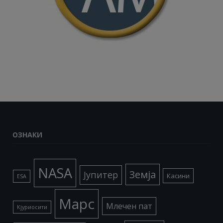
ОЗНАКИ
NASA
Земја
Јупитер
Касини
ESA
Марс
Млечен пат
Кјуриосити