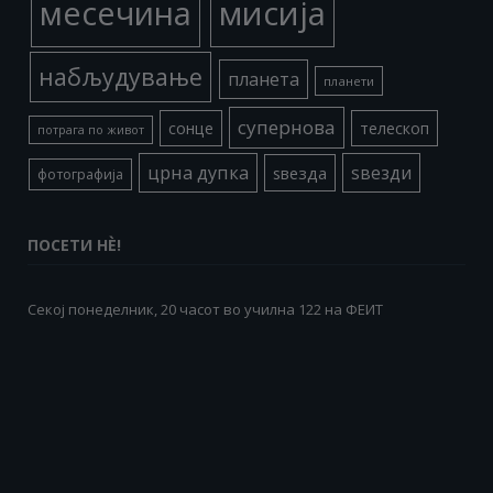
месечина
мисија
набљудување
планета
планети
супернова
сонце
телескоп
потрага по живот
црна дупка
ѕвезди
ѕвезда
фотографија
ПОСЕТИ НÈ!
Секој понеделник, 20 часот во училна 122 на ФЕИТ