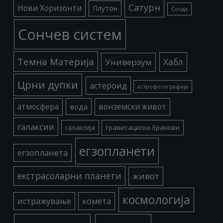
Сатурн
Нови Хоризонти
Плутон
Сонда
Сончев систем
Темна Материја
Хабл
Универзум
Црни дупки
астероид
астрофотографија
атмосфера
вода
вонземски живот
галаксии
галаксија
гравитациски бранови
егзопланети
егзопланета
екстрасоларни планети
живот
космологија
истражување
комета