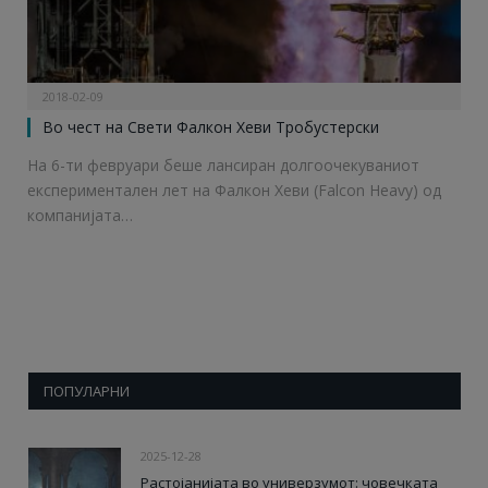
2018-02-09
Во чест на Свети Фалкон Хеви Тробустерски
На 6-ти февруари беше лансиран долгоочекуваниот
експериментален лет на Фалкон Хеви (Falcon Heavy) од
компанијата…
ПОПУЛАРНИ
2025-12-28
Растојанијата во универзумот: човечката