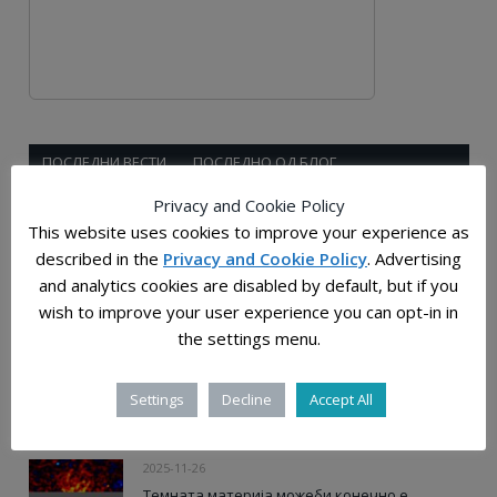
ПОСЛЕДНИ ВЕСТИ
ПОСЛЕДНО ОД БЛОГ
Privacy and Cookie Policy
2025-12-28
This website uses cookies to improve your experience as
Растојанијата во универзумот: човечката
described in the
Privacy and Cookie Policy
. Advertising
мерка на бескрајот
and analytics cookies are disabled by default, but if you
wish to improve your user experience you can opt-in in
the settings menu.
2025-12-03
Слатки молекули, прастаро „гумасто“ јадро и
ѕвездена прашина од супернови откриени
Settings
Decline
Accept All
во примероците од Бену
2025-11-26
Темната материја можеби конечно е