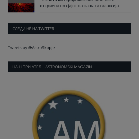
откриена во сјајот на нашата галаксија
СЛЕДИ НÈ НА TWITTER
Tweets by @AstroSkopje
НАШ ПРИЈАТЕЛ – ASTRONOMSKI MAGAZIN