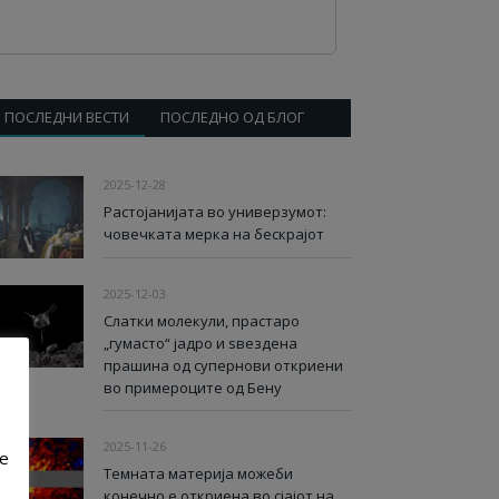
ПОСЛЕДНИ ВЕСТИ
ПОСЛЕДНО ОД БЛОГ
2025-12-28
Растојанијата во универзумот:
човечката мерка на бескрајот
2025-12-03
Слатки молекули, прастаро
„гумасто“ јадро и ѕвездена
прашина од супернови откриени
во примероците од Бену
2025-11-26
ve
Темната материја можеби
конечно е откриена во сјајот на