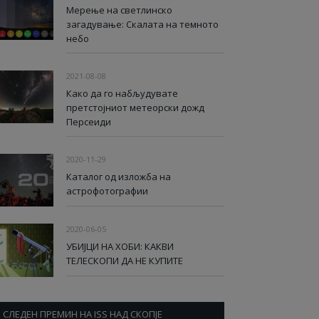
Мерење на светлинско
загадување: Скалата на темното
небо
2021-08-08
Како да го набљудувате
претстојниот метеорски дожд
Персеиди
2020-11-29
Каталог од изложба на
астрофотографии
2020-06-05
УБИЈЦИ НА ХОБИ: КАКВИ
ТЕЛЕСКОПИ ДА НЕ КУПИТЕ
СЛЕДЕН ПРЕМИН НА ISS НАД СКОПЈЕ