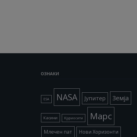
ОЗНАКИ
NASA
Земја
Јупитер
ESA
Марс
Касини
Кјуриосити
Млечен пат
Нови Хоризонти