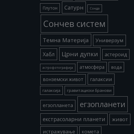
Сатурн
Плутон
Сонда
Сончев систем
Темна Материја
Универзум
Црни дупки
Хабл
астероид
атмосфера
вода
астрофотографија
галаксии
вонземски живот
галаксија
гравитациски бранови
егзопланети
егзопланета
екстрасоларни планети
живот
истражување
комета