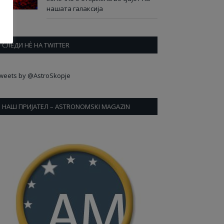
нашата галаксија
СЛЕДИ НÈ НА TWITTER
weets by @AstroSkopje
НАШ ПРИЈАТЕЛ – ASTRONOMSKI MAGAZIN