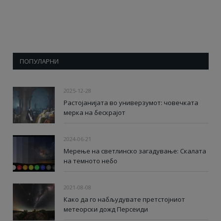
ПОПУЛАРНИ
2025-12-28
Растојанијата во универзумот: човечката
мерка на бескрајот
2024-06-21
Мерење на светлинско загадување: Скалата
на темното небо
2021-08-08
Како да го набљудувате претстојниот
метеорски дожд Персеиди