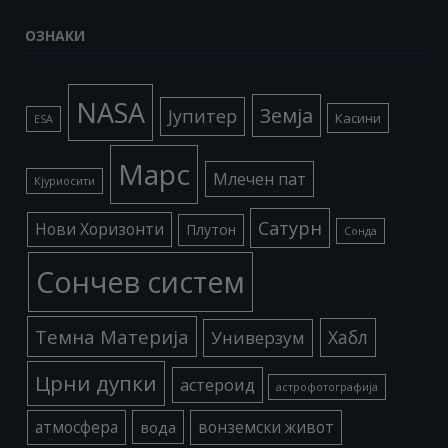
ОЗНАКИ
NASA
Земја
Јупитер
Касини
ESA
Марс
Млечен пат
Кјуриосити
Сатурн
Нови Хоризонти
Плутон
Сонда
Сончев систем
Темна Материја
Хабл
Универзум
Црни дупки
астероид
астрофотографија
атмосфера
вода
вонземски живот