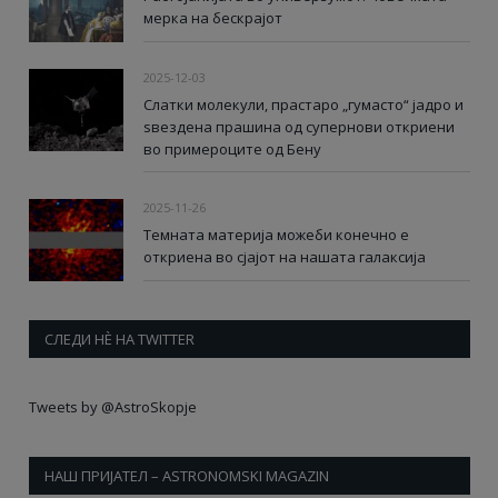
мерка на бескрајот
2025-12-03
Слатки молекули, прастаро „гумасто“ јадро и
ѕвездена прашина од супернови откриени
во примероците од Бену
2025-11-26
Темната материја можеби конечно е
откриена во сјајот на нашата галаксија
СЛЕДИ НÈ НА TWITTER
Tweets by @AstroSkopje
НАШ ПРИЈАТЕЛ – ASTRONOMSKI MAGAZIN