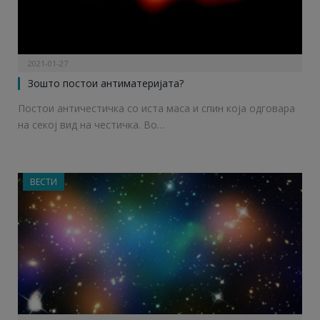
2021-01-27
Зошто постои антиматеријата?
Постои античестичка со иста маса и спин која одговара
на секој вид на честичка. Во…
ВЕСТИ