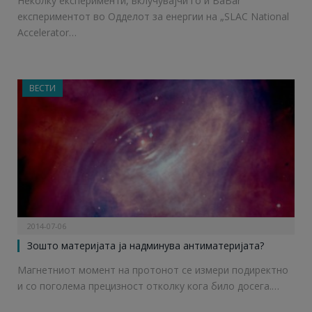
Неколку експерименти, вклучувајчи го и BaBar
експериментот во Одделот за енергии на „SLAC National
Accelerator…
ВЕСТИ
2014-07-06
Зошто материјата ја надминува антиматеријата?
Магнетниот момент на протонот се измери подиректно
и со поголема прецизност отколку кога било досега.…