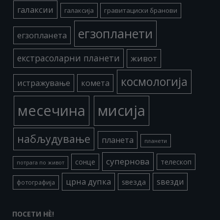
галаксии
галаксија
гравитациски бранови
егзопланети
егзопланета
екстрасоларни планети
живот
космологија
истражување
комета
месечина
мисија
набљудување
планета
планети
супернова
сонце
телескоп
потрага по живот
црна дупка
ѕвезди
ѕвезда
фотографија
ПОСЕТИ НÈ!