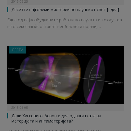
2015-05-25
Десетте најголеми мистерии во научниот свет [I дел]
Една од највозбудливите работи во науката е токму тоа
што секогаш ќе останат необјаснети појави,…
ВЕСТИ
2015-01-05
Дали Хигсовиот бозон е дел од загатката за
материјата и антиматеријата?