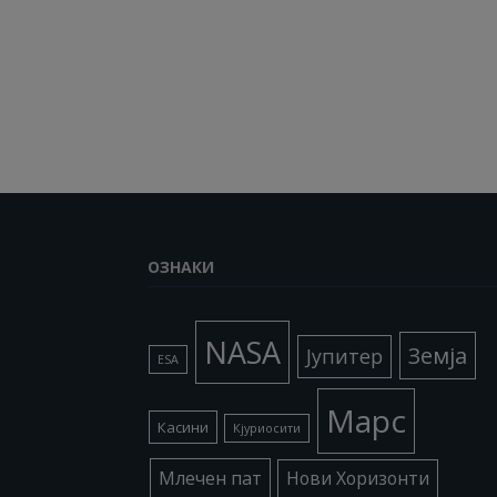
ОЗНАКИ
NASA
Земја
Јупитер
ESA
Марс
Касини
Кјуриосити
Млечен пат
Нови Хоризонти