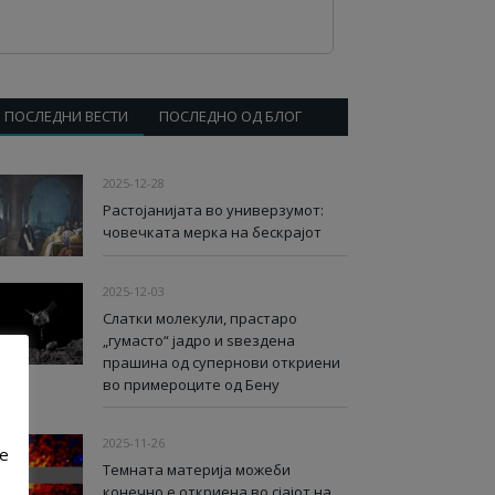
ПОСЛЕДНИ ВЕСТИ
ПОСЛЕДНО ОД БЛОГ
2025-12-28
Растојанијата во универзумот:
човечката мерка на бескрајот
2025-12-03
Слатки молекули, прастаро
„гумасто“ јадро и ѕвездена
прашина од супернови откриени
во примероците од Бену
2025-11-26
ve
Темната материја можеби
конечно е откриена во сјајот на