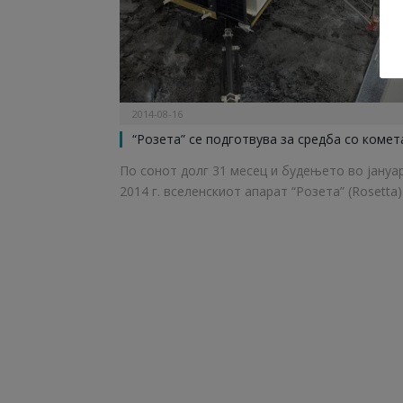
2014-08-16
“Розета” се подготвува за средба со комет
По сонот долг 31 месец и будењето во јануа
2014 г. вселенскиот апарат “Розета” (Rosetta