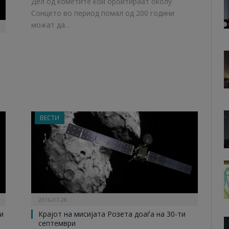
Дел од кометите кои орбитираат околу
Сонцето во период помал од 200 години
можат да…
ВЕСТИ
2016-07-28
и
Крајот на мисијата Розета доаѓа на 30-ти
септември