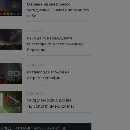
Мерење на светлинско
загадување: Скалата на темното
небо
2021-08-08
Како да го набљудувате
претстојниот метеорски дожд
Персеиди
2020-11-29
Каталог од изложба на
астрофотографии
2020-06-05
УБИЈЦИ НА ХОБИ: КАКВИ
ТЕЛЕСКОПИ ДА НЕ КУПИТЕ
СЛЕДЕН ПРЕМИН НА ISS НАД СКОПЈЕ