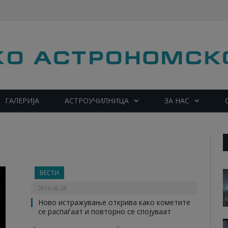
ГАЛЕРИЈА
АСТРОУЧИЛНИЦА
ЗА НАС
ВЕСТИ
2016-10-28
Ново истражување открива како кометите
се распаѓаат и повторно се спојуваат