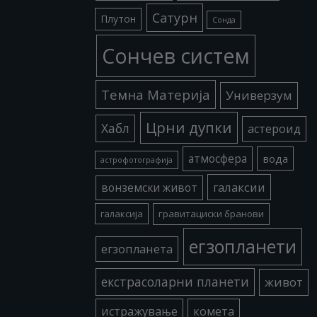
Сатурн
Плутон
Сонда
Сончев систем
Темна Материја
Универзум
Црни дупки
Хабл
астероид
атмосфера
вода
астрофотографија
галаксии
вонземски живот
галаксија
гравитациски бранови
егзопланети
егзопланета
екстрасоларни планети
живот
истражување
комета