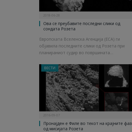
2018-06-28
Ова се преубавите последни слики од
сондата Розета
Европската Вселенска Агенција (ЕСА) ги
објавила последните слики од Розета при
планираниот судир во површината…
ВЕСТИ
2016-09-07
Пронајден е Филе во текот на крајните фаз
од мисијата Розета