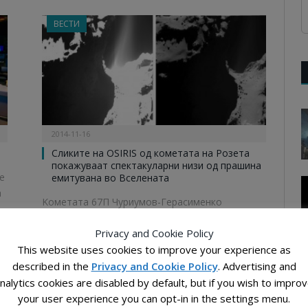
ВЕСТИ
2014-11-16
Сликите на OSIRIS од кометата на Розета
покажуваат спектакуларни низи од прашина
е
емитувана во Вселената
а
Kометата 67П Чуриумов-Герасименко
покажува зголемена активност. Додека
Privacy and Cookie Policy
изминатите месеци прашината емитувана од
This website uses cookies to improve your experience as
телото, потекнуваше од…
described in the
Privacy and Cookie Policy
. Advertising and
nalytics cookies are disabled by default, but if you wish to impro
your user experience you can opt-in in the settings menu.