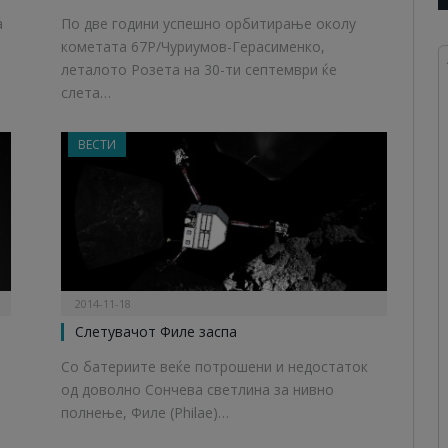
а
По две години успешно орбитирање околу
кометата 67P/Чуриумов-Герасименко,
леталото Розета на 30-ти септември ќе
слета…
ВЕСТИ
2014-11-18
Слетувачот Филе заспа
Со батериите веќе потрошени и недостаток
од доволно Сончева светлина за нивно
полнење, Филе (Philae)…