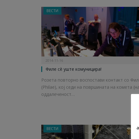
ВЕСТИ
2014-11-16
Филе сè уште комуницира!
Розета повторно воспостави контакт со Фил
(Philae), кој седи на површината на комета (н
оддалеченост…
a
ВЕСТИ