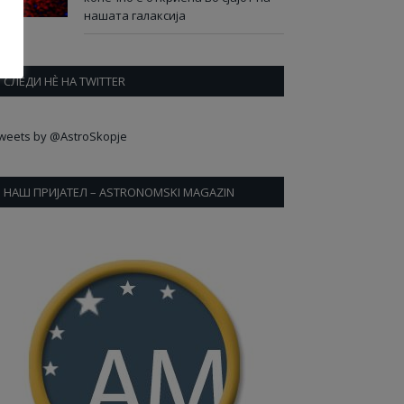
нашата галаксија
СЛЕДИ НÈ НА TWITTER
weets by @AstroSkopje
НАШ ПРИЈАТЕЛ – ASTRONOMSKI MAGAZIN