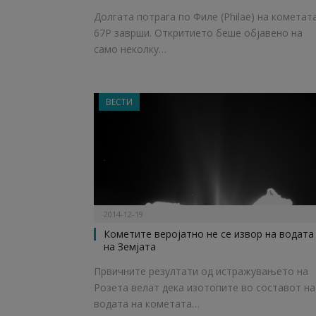
Долгата потрага по Филе (Philae) на кометат
67Р заврши. Откритието беше објавено на
само неколку…
ВЕСТИ
2014-12-19
Кометите веројатно не се извор на водата
на Земјата
Првичните резултати од истражувањето на
Розета велат дека изотопите во составот на
водата на кометата…