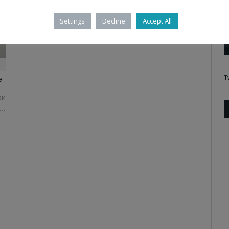
Settings
Decline
Accept All
T
а
ри
)…