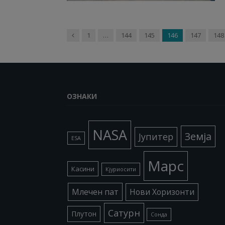
Previous
1
…
144
145
146
147
148
ОЗНАКИ
NASA
Земја
Јупитер
ESA
Марс
Касини
Кјуриосити
Млечен пат
Нови Хоризонти
Сатурн
Плутон
Сонда