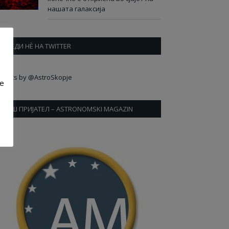
нашата галаксија
СЛЕДИ НÈ НА TWITTER
weets by @AstroSkopje
ve
НАШ ПРИЈАТЕЛ – ASTRONOMSKI MAGAZIN