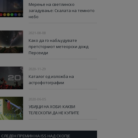
Мерење на светлинско
загадување: Скалата на темното
небо
2021-08-08
Како да го набљудувате
претстојниот метеорски дожд
Персеиди
2020-11-29
Каталог од изложба на
астрофотографии
2020-06-05
УБИЈЦИ НА ХОБИ: КАКВИ
ТЕЛЕСКОПИ ДА НЕ КУПИТЕ
СЛЕДЕН ПРЕМИН НА ISS НАД СКОПЈЕ