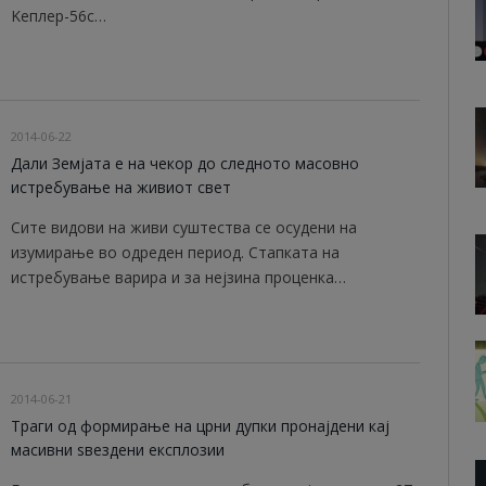
Keплер-56c…
2014-06-22
Дали Земјата е на чекор до следното масовно
истребување на живиот свет
Сите видови на живи суштества се осудени на
изумирање во одреден период. Стапката на
истребување варира и за нејзина проценка…
2014-06-21
Траги од формирање на црни дупки пронајдени кај
масивни ѕвездени експлозии