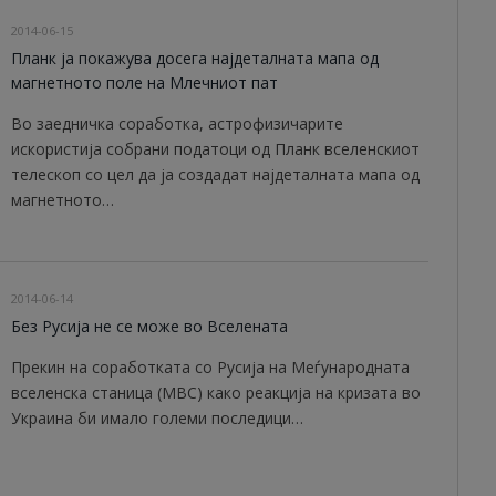
2014-06-15
Планк ја покажува досега најдеталната мапа од
магнетното полe на Млечниот пат
Во заедничка соработка, астрофизичарите
искористија собрани податоци од Планк вселенскиот
телескоп со цел да ја создадат најдеталната мапа од
магнетното…
2014-06-14
Без Русија не се може во Вселената
Прекин на соработката со Русија на Меѓународната
вселенска станица (МВС) како реакција на кризата во
Украина би имало големи последици…