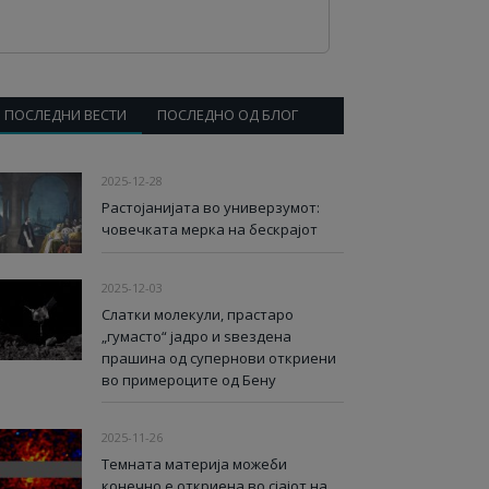
ПОСЛЕДНИ ВЕСТИ
ПОСЛЕДНО ОД БЛОГ
2025-12-28
Растојанијата во универзумот:
човечката мерка на бескрајот
2025-12-03
Слатки молекули, прастаро
„гумасто“ јадро и ѕвездена
прашина од супернови откриени
во примероците од Бену
2025-11-26
Темната материја можеби
конечно е откриена во сјајот на