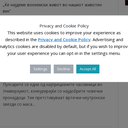
„Ќе најдеме вонземски живот во нашиот животен
век”
Луѓето веќе долго време се прашуваат дали сме сами
Privacy and Cookie Policy
во универзумот. Според научниците кои работат на
This website uses cookies to improve your experience as
институтот СЕТИ (Search for…
described in the
Privacy and Cookie Policy
. Advertising and
T
nalytics cookies are disabled by default, but if you wish to impro
your user experience you can opt-in in the settings menu.
2014-06-16
Settings
Decline
Accept All
Необична грешка во космичкиот часовник
Пулсарите се едни од најпрецизните часовници во
Универзумот, конкурирајќи со најдобрите човечки
пронајдоци. Тие претставуваат вртечки неутронски
ѕвезди со маса…