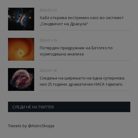
2026-01-21
Хабл открива екстремен хаос во системот
„Сендвичот на Дракула“
2026-01-19
Потврден придружник на Бетлгез по
осумгодишна анализа
2026-01-10
Следење на ширењето на една супернова
низ 25 години: драматичен НАСА тајмлапс
СЛЕДИ НÈ НА TWITTER
Tweets by @AstroSkopje