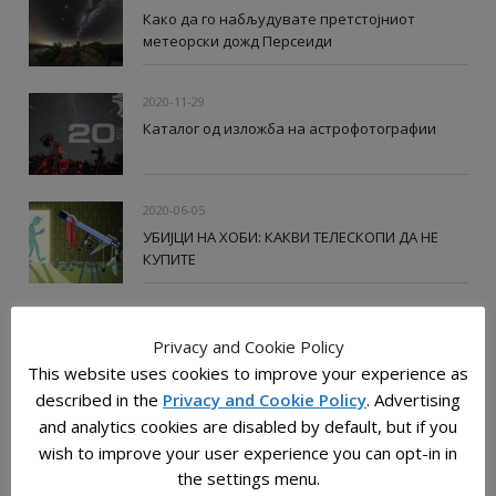
Како да го набљудувате претстојниот
метеорски дожд Персеиди
2020-11-29
Каталог од изложба на астрофотографии
2020-06-05
УБИЈЦИ НА ХОБИ: КАКВИ ТЕЛЕСКОПИ ДА НЕ
КУПИТЕ
СЛЕДЕН ПРЕМИН НА ISS НАД СКОПЈЕ
Privacy and Cookie Policy
This website uses cookies to improve your experience as
described in the
Privacy and Cookie Policy
. Advertising
and analytics cookies are disabled by default, but if you
wish to improve your user experience you can opt-in in
the settings menu.