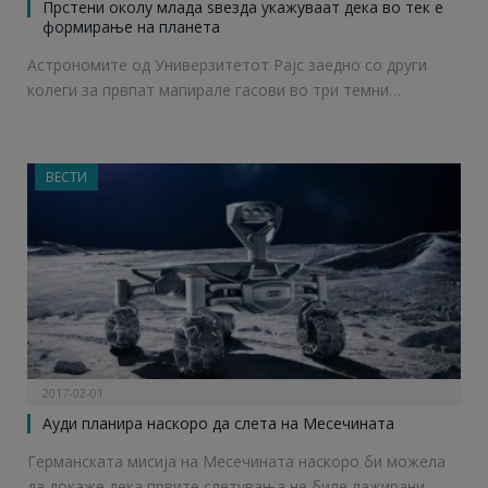
Прстени околу млада ѕвезда укажуваат дека во тек е
формирање на планета
Астрономите од Универзитетот Рајс заедно со други
колеги за првпат мапирале гасови во три темни…
ВЕСТИ
2017-02-01
Ауди планира наскоро да слета на Месечината
Германската мисија на Месечината наскоро би можела
да докаже дека првите слетувања не биле лажирани,…