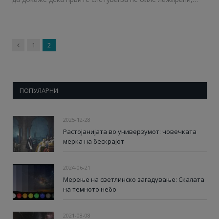
Previous
1
2
ПОПУЛАРНИ
2025-12-28
Растојанијата во универзумот: човечката
мерка на бескрајот
2024-06-21
Мерење на светлинско загадување: Скалата
на темното небо
2021-08-08