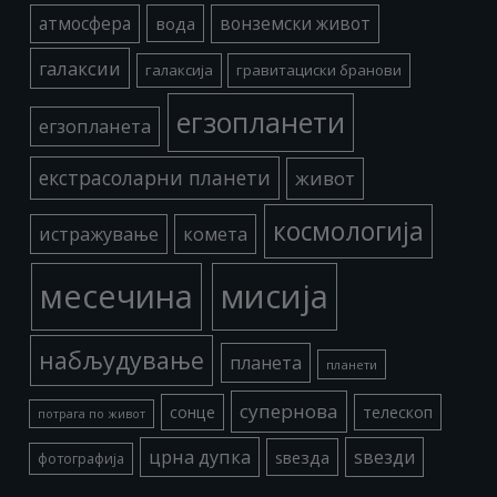
атмосфера
вода
вонземски живот
галаксии
галаксија
гравитациски бранови
егзопланети
егзопланета
екстрасоларни планети
живот
космологија
истражување
комета
месечина
мисија
набљудување
планета
планети
супернова
сонце
телескоп
потрага по живот
црна дупка
ѕвезди
ѕвезда
фотографија