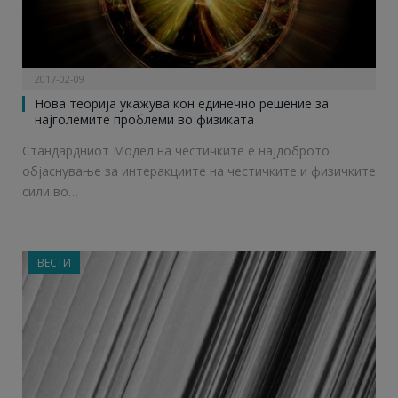
2017-02-09
Нова теорија укажува кон единечно решение за
најголемите проблеми во физиката
Стандардниот Модел на честичките е најдоброто
објаснување за интеракциите на честичките и физичките
сили во…
ВЕСТИ