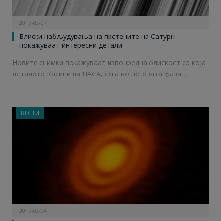
2017-02-07
Блиски набљудувања на прстените на Сатурн
покажуваат интересни детали
Новите снимки покажуваат извонредна блискост со која
леталото Касини на НАСА, сега во неговата фаза…
ВЕСТИ
2017-02-04