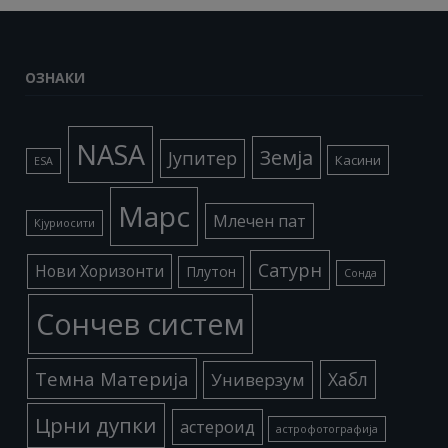
ОЗНАКИ
NASA
Земја
Јупитер
Касини
ESA
Марс
Млечен пат
Кјуриосити
Сатурн
Нови Хоризонти
Плутон
Сонда
Сончев систем
Темна Материја
Хабл
Универзум
Црни дупки
астероид
астрофотографија