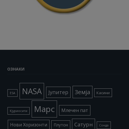
ОЗНАКИ
NASA
Земја
Јупитер
Касини
ESA
Марс
Млечен пат
Кјуриосити
Сатурн
Нови Хоризонти
Плутон
Сонда