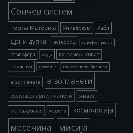
Сончев систем
Темна Материја
Хабл
Универзум
Црни дупки
астероид
астрофотографија
атмосфера
вода
вонземски живот
галаксии
галаксија
гравитациски бранови
егзопланети
егзопланета
екстрасоларни планети
живот
космологија
истражување
комета
месечина
мисија