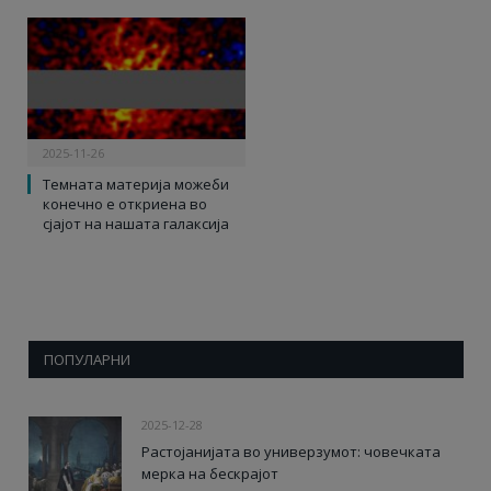
2025-11-26
Темната материја можеби
конечно е откриена во
сјајот на нашата галаксија
ПОПУЛАРНИ
2025-12-28
Растојанијата во универзумот: човечката
мерка на бескрајот