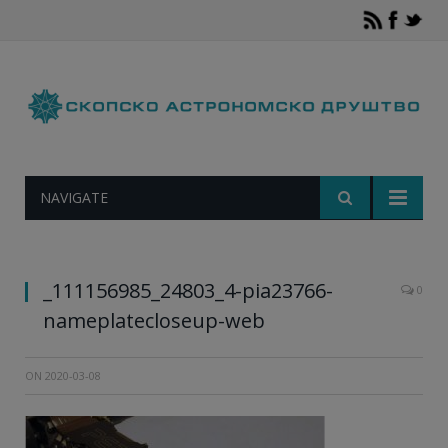
Роверот Упорност ќе го носи своето име на
NAVIGATE
титаниумска плоча на неговата роботска рака.
Заслуги: НАСА/JPL-Калтек
_111156985_24803_4-pia23766-
0
nameplatecloseup-web
ON
2020-03-08