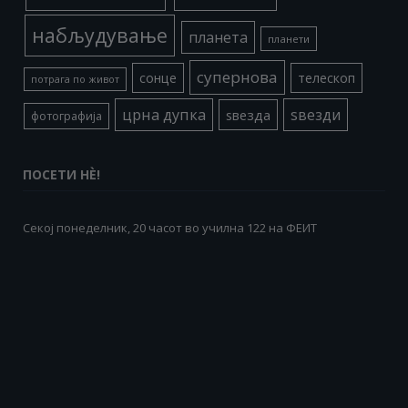
набљудување
планета
планети
супернова
сонце
телескоп
потрага по живот
црна дупка
ѕвезди
ѕвезда
фотографија
ПОСЕТИ НÈ!
Секој понеделник, 20 часот во училна 122 на ФЕИТ