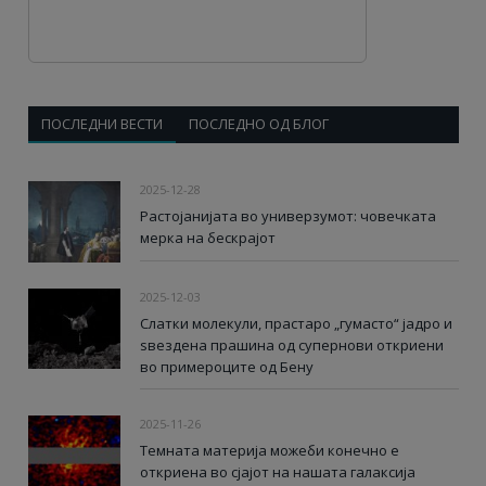
ПОСЛЕДНИ ВЕСТИ
ПОСЛЕДНО ОД БЛОГ
2025-12-28
Растојанијата во универзумот: човечката
мерка на бескрајот
2025-12-03
Слатки молекули, прастаро „гумасто“ јадро и
ѕвездена прашина од супернови откриени
во примероците од Бену
2025-11-26
Темната материја можеби конечно е
откриена во сјајот на нашата галаксија