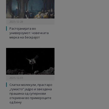
2025-12-28
Растојанијата во
универзумот: човечката
мерка на бескрајот
2025-12-03
Слатки молекули, прастаро
„гумасто“ јадро и ѕвездена
прашина од супернови
откриени во примероците
од Бену